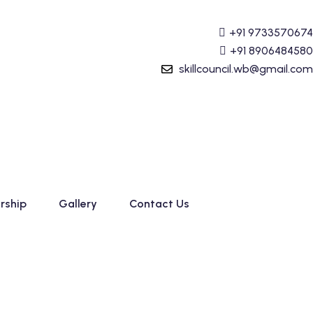
y Prime) Course started. For Admission details Call +91973
+91 9733570674
+91 8906484580
skillcouncil.wb@gmail.com
rship
Gallery
Contact Us