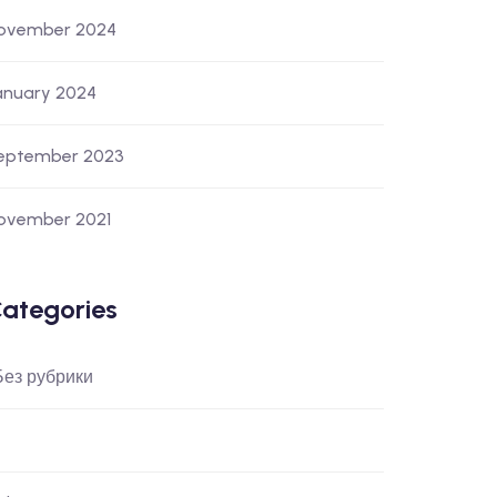
ovember 2024
anuary 2024
eptember 2023
ovember 2021
ategories
 Без рубрики