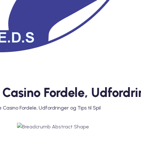
asino Fordele, Udfordring
Casino Fordele, Udfordringer og Tips til Spil