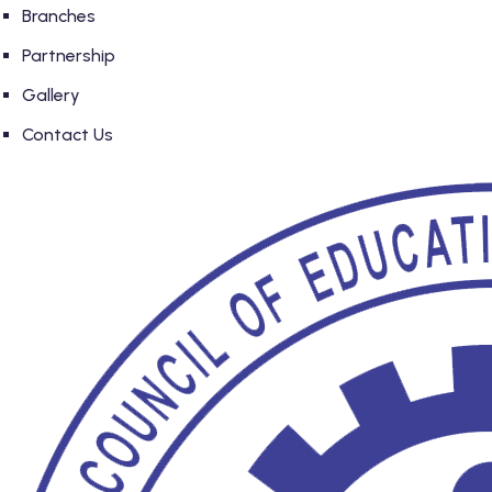
Branches
Partnership
Gallery
Contact Us