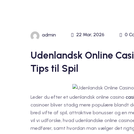
22 Mar, 2026
0 C
admin
Udenlandsk Online Casi
Tips til Spil
Leder du efter et udenlandsk online casino
cas
casinoer bliver stadig mere populære blandt dan
bred vifte af spil, attraktive bonusser og en mere
vil vi udforske, hvad udenlandske online casino
medfører, samt hvordan man vælger det rigtige