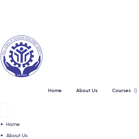
Skip
New Admission in Basic Cou
to
content
Home
About Us
Courses
Home
About Us