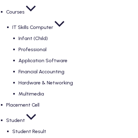
Courses
IT Skills Computer
Infant (Child)
Professional
Application Software
Financial Accounting
Hardware & Networking
Multimedia
Placement Cell
Student
Student Result