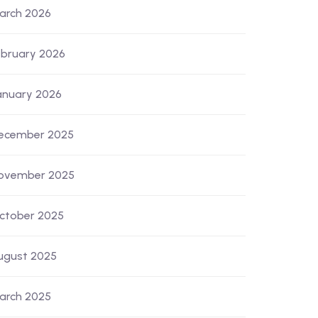
arch 2026
ebruary 2026
anuary 2026
ecember 2025
ovember 2025
ctober 2025
ugust 2025
arch 2025