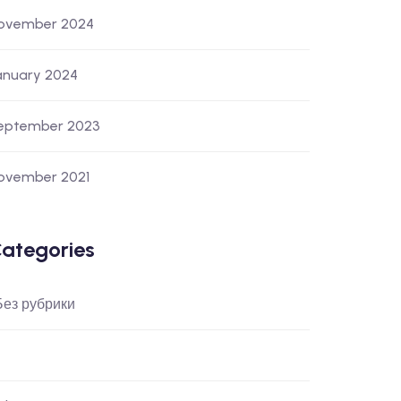
ovember 2024
anuary 2024
eptember 2023
ovember 2021
ategories
 Без рубрики