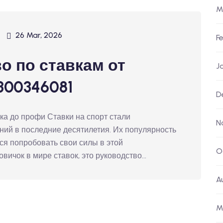
M
26 Mar, 2026
F
о по ставкам от
J
300346081
D
ка до профи Ставки на спорт стали
N
ний в последние десятилетия. Их популярность
ся попробовать свои силы в этой
O
ичок в мире ставок, это руководство...
A
M