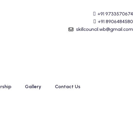
g (Tally Prime) Course started. For Admission details Cal
+91 9733570674
+91 8906484580
skillcouncil.wb@gmail.com
rship
Gallery
Contact Us