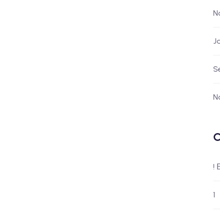
N
J
S
N
C
!
1