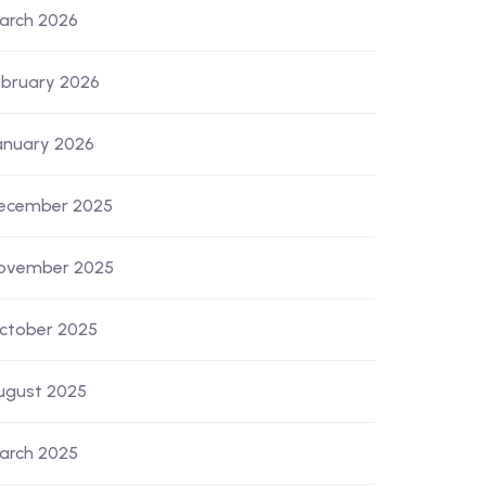
arch 2026
ebruary 2026
anuary 2026
ecember 2025
ovember 2025
ctober 2025
ugust 2025
arch 2025