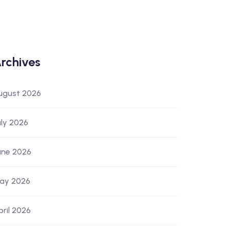
rchives
ugust 2026
uly 2026
une 2026
ay 2026
pril 2026