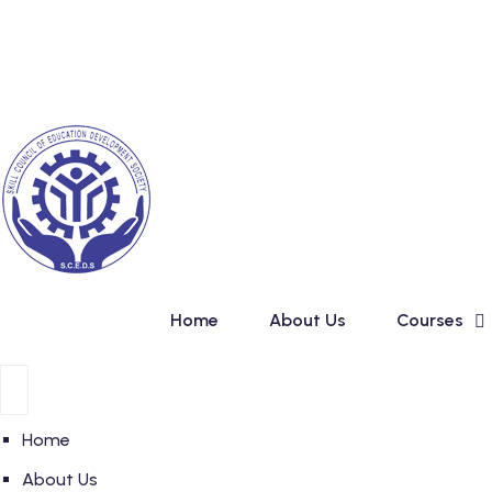
Skip
New Admission in Ba
to
content
Home
About Us
Courses
Home
About Us