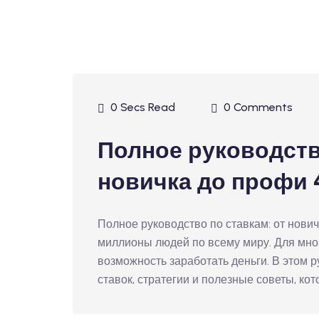
0 Secs Read
0 Comments
Полное руководств
новичка до профи 4
Полное руководство по ставкам: от нови
миллионы людей по всему миру. Для многи
возможность заработать деньги. В этом
ставок, стратегии и полезные советы, кото