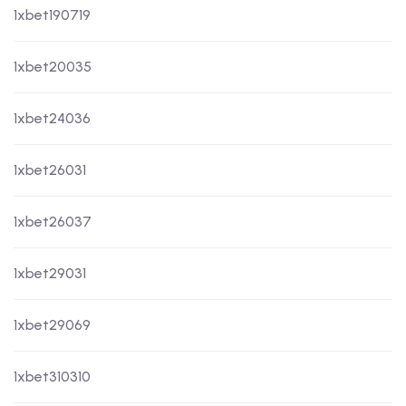
1xbet190719
1xbet20035
1xbet24036
1xbet26031
1xbet26037
1xbet29031
1xbet29069
1xbet310310