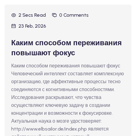
2 Secs Read
0 Comments
23 Feb, 2026
Каким способом переживания
повышают фокус
Каким способом переживания повышают фокус
Человеческий интеллект составляет комплексную
организацию, где аффективные процессы тесно
соединяются с когнитивными способностями.
Исследования раскрывают, что чувства
осуществляют ключевую задачу в создании
концентрации и возможности к фокусировке.
Актуальная наука о мозге удостоверяет:
http://www.elbsailor.de/index.php является