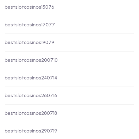
bestslotcasinos15076
bestslotcasinos17077
bestslotcasinos19079
bestslotcasinos200710
bestslotcasinos240714
bestslotcasinos260716
bestslotcasinos280718
bestslotcasinos290719