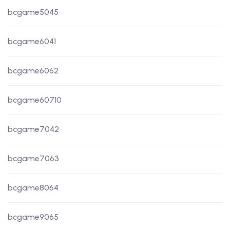
bcgame5045
bcgame6041
bcgame6062
bcgame60710
bcgame7042
bcgame7063
bcgame8064
bcgame9065