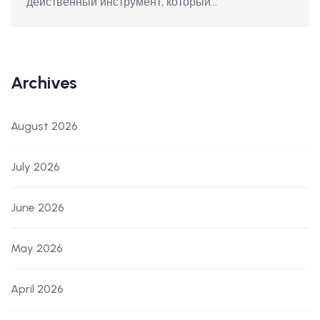
действенный инструмент, который...
Archives
August 2026
July 2026
June 2026
May 2026
April 2026