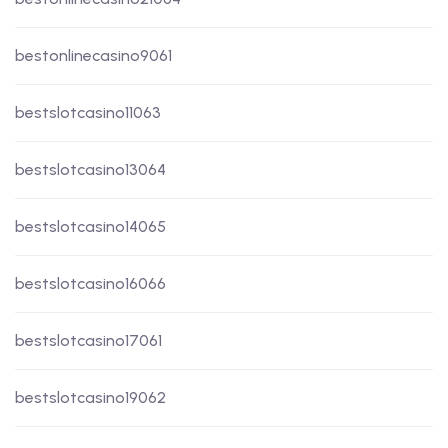
bestonlinecasino9061
bestslotcasino11063
bestslotcasino13064
bestslotcasino14065
bestslotcasino16066
bestslotcasino17061
bestslotcasino19062