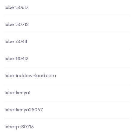
1xbet50617
1xbet50712
1xbet60411
1xbet80412
1xbetinddownload.com
1xbetkenya1
1xbetkenya25067
1xbetpt80715