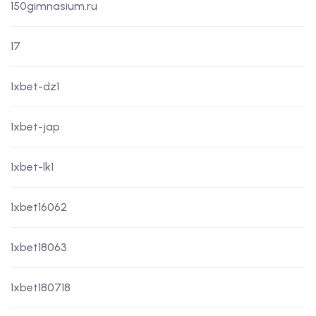
150gimnasium.ru
17
1xbet-dz1
1xbet-jap
1xbet-lk1
1xbet16062
1xbet18063
1xbet180718