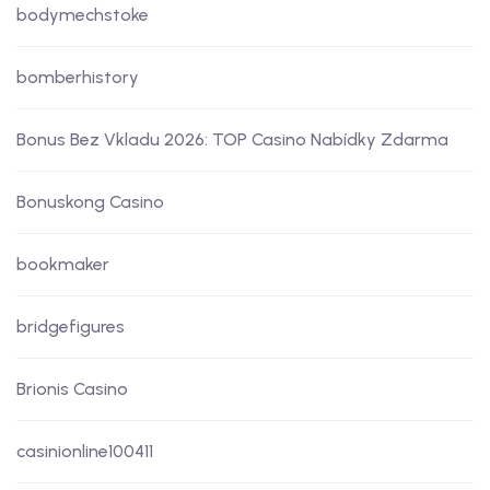
bodymechstoke
bomberhistory
Bonus Bez Vkladu 2026: TOP Casino Nabídky Zdarma
Bonuskong Casino
bookmaker
bridgefigures
Brionis Casino
casinionline100411