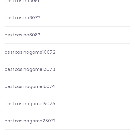
bestcasino6081
bestcasino8072
bestcasino8082
bestcasinogame10072
bestcasinogame13073
bestcasinogame16074
bestcasinogame19075
bestcasinogame25071