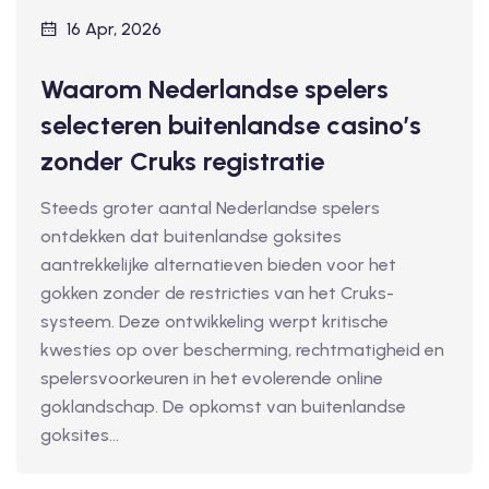
16 Apr, 2026
Waarom Nederlandse spelers
selecteren buitenlandse casino’s
zonder Cruks registratie
Steeds groter aantal Nederlandse spelers
ontdekken dat buitenlandse goksites
aantrekkelijke alternatieven bieden voor het
gokken zonder de restricties van het Cruks-
systeem. Deze ontwikkeling werpt kritische
kwesties op over bescherming, rechtmatigheid en
spelersvoorkeuren in het evolerende online
goklandschap. De opkomst van buitenlandse
goksites...