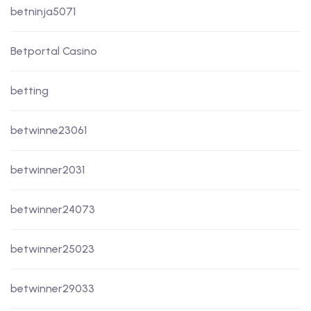
betninja5071
Betportal Casino
betting
betwinne23061
betwinner2031
betwinner24073
betwinner25023
betwinner29033