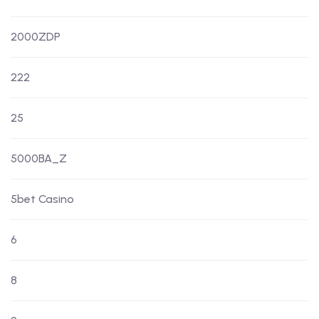
2000ZDP
222
25
5000BA_Z
5bet Casino
6
8