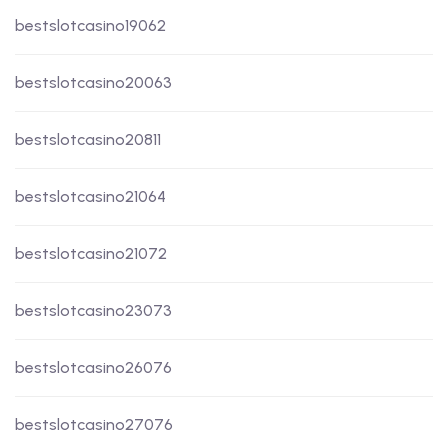
bestslotcasino19062
bestslotcasino20063
bestslotcasino20811
bestslotcasino21064
bestslotcasino21072
bestslotcasino23073
bestslotcasino26076
bestslotcasino27076