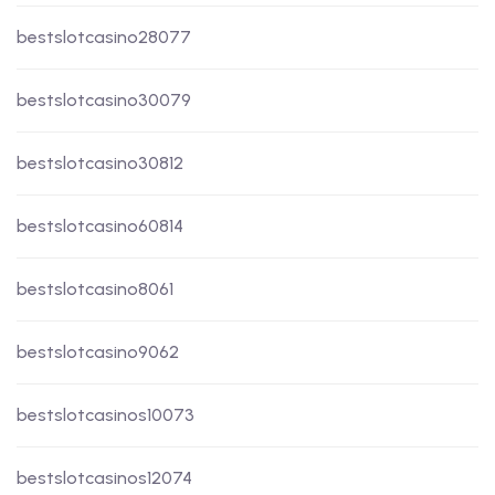
bestslotcasino28077
bestslotcasino30079
bestslotcasino30812
bestslotcasino60814
bestslotcasino8061
bestslotcasino9062
bestslotcasinos10073
bestslotcasinos12074