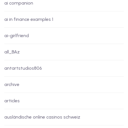
ai companion
ai in finance examples 1
ai-girlfriend
all_BAz
antartstudios806
archive
articles
ausländische online casinos schweiz