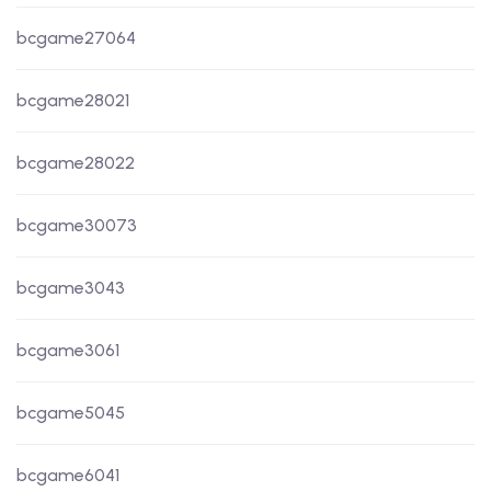
bcgame27064
bcgame28021
bcgame28022
bcgame30073
bcgame3043
bcgame3061
bcgame5045
bcgame6041