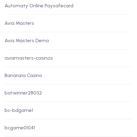
Automaty Online Paysafecard
Avia Masters
Avia Masters Demo
aviamasters-casinos
Bananzia Casino
batwinner28032
bc-bdgame1
bcgame01041