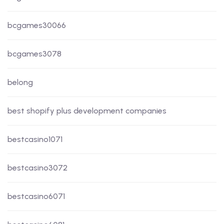
bcgames30066
bcgames3078
belong
best shopify plus development companies
bestcasino1071
bestcasino3072
bestcasino6071