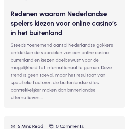
Redenen waarom Nederlandse
spelers kiezen voor online casino’s
in het buitenland
Steeds toenemend aantal Nederlandse gokkers
ontdekken de voordelen van een online casino
buitenland en kiezen doelbewust voor de
mogelijkheid tot internationaal te gamen. Deze
trend is geen toeval, maar het resultaat van
specifieke factoren die buitenlandse sites
aantrekkelijker maken dan binnenlandse
alternatieven....
6 Mins Read
0 Comments