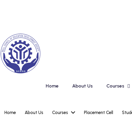
Skip
New Admission in 
to
content
Home
About Us
Courses
Home
About Us
Courses
Placement Cell
Stud