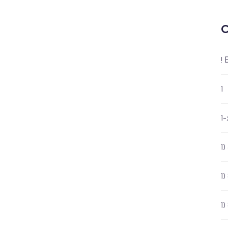
C
!
1
1
1
1)
1