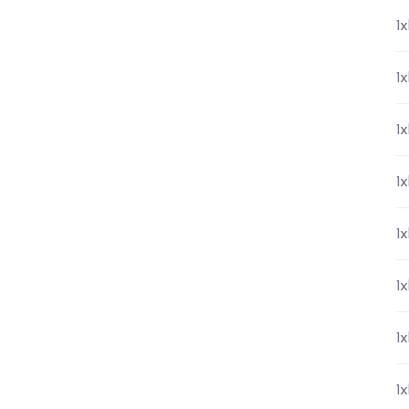
1
1
1
1
1
1
1
1