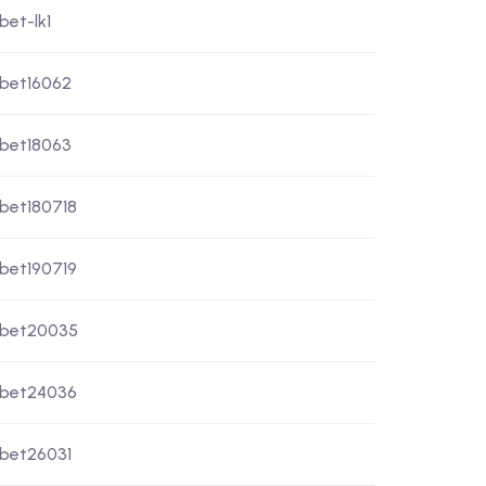
bet-lk1
xbet16062
xbet18063
xbet180718
xbet190719
xbet20035
xbet24036
xbet26031