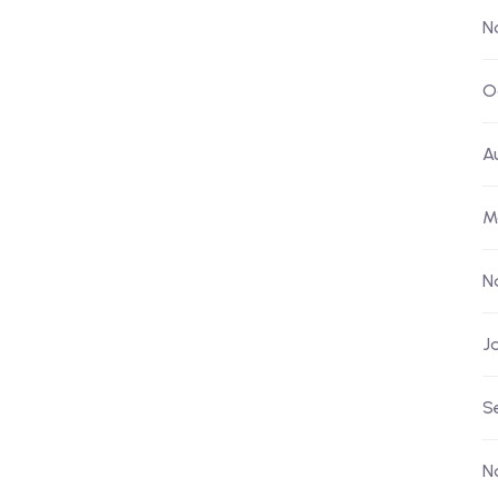
N
O
A
M
N
J
S
N