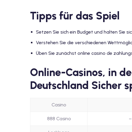
Tipps für das Spiel
Setzen Sie sich ein Budget und halten Sie si
Verstehen Sie die verschiedenen Wettmögli
Üben Sie zunächst
online casino de zahlu
Online-Casinos, in de
Deutschland Sicher s
Casino
888 Casino
–