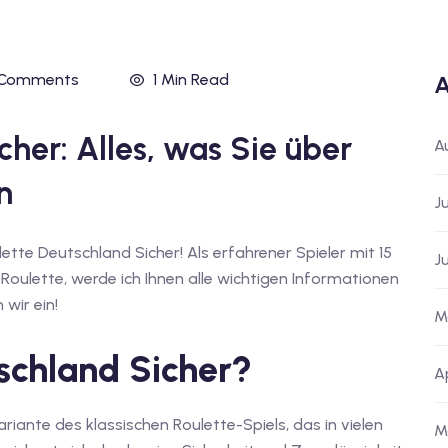
 Comments
1 Min Read
A
cher: Alles, was Sie über
A
n
J
tte Deutschland Sicher! Als erfahrener Spieler mit 15
J
Roulette, werde ich Ihnen alle wichtigen Informationen
wir ein!
M
tschland Sicher?
A
ariante des klassischen Roulette-Spiels, das in vielen
M