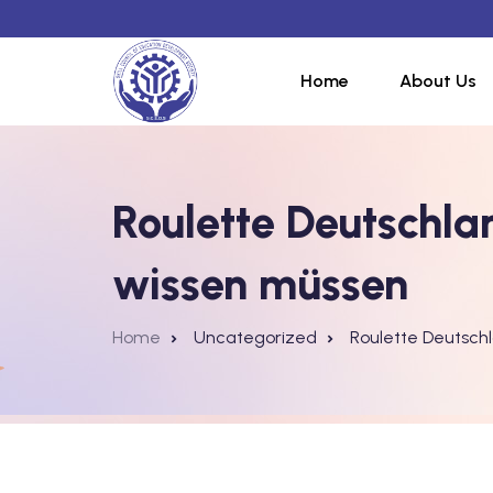
Home
About Us
Roulette Deutschlan
wissen müssen
Home
Uncategorized
Roulette Deutschl