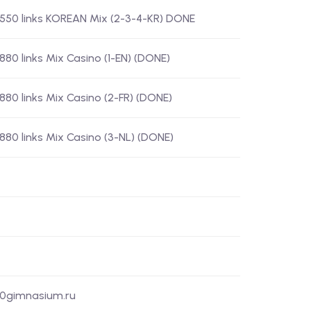
) 550 links KOREAN Mix (2-3-4-KR) DONE
 880 links Mix Casino (1-EN) (DONE)
) 880 links Mix Casino (2-FR) (DONE)
) 880 links Mix Casino (3-NL) (DONE)
50gimnasium.ru