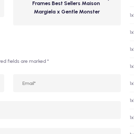
Frames Best Sellers Maison
Margiela x Gentle Monster
1
1
1
red fields are marked
*
1
1
1
1