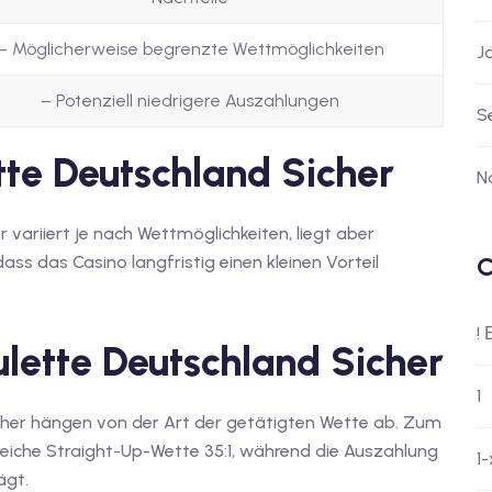
– Möglicherweise begrenzte Wettmöglichkeiten
J
– Potenziell niedrigere Auszahlungen
S
tte Deutschland Sicher
N
 variiert je nach Wettmöglichkeiten, liegt aber
C
ass das Casino langfristig einen kleinen Vorteil
!
lette Deutschland Sicher
1
cher hängen von der Art der getätigten Wette ab. Zum
greiche Straight-Up-Wette 35:1, während die Auszahlung
1
ägt.