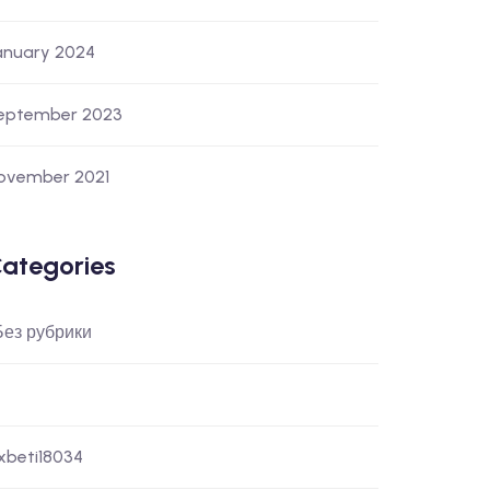
anuary 2024
eptember 2023
ovember 2021
ategories
 Без рубрики
-xbeti18034