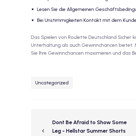
Lesen Sie die Allgemeinen Geschäftsbeding
Bei Unstimmigkeiten Kontakt mit dem Kun
Das Spielen von Roulette Deutschland Sicher k
Unterhaltung als auch Gewinnchancen bietet. M
Sie Ihre Gewinnchancen maximieren und das Bes
Uncategorized
Dont Be Afraid to Show Some
Leg - Hellstar Summer Shorts