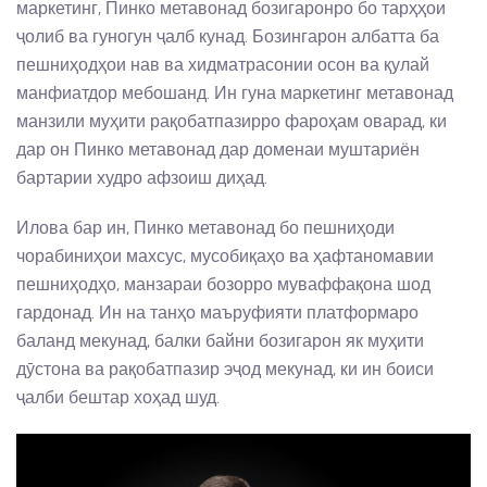
маркетинг, Пинко метавонад бозигаронро бо тарҳҳои
ҷолиб ва гуногун ҷалб кунад. Бозингарон албатта ба
пешниҳодҳои нав ва хидматрасонии осон ва қулай
манфиатдор мебошанд. Ин гуна маркетинг метавонад
манзили муҳити рақобатпазирро фароҳам оварад, ки
дар он Пинко метавонад дар доменаи муштариён
бартарии худро афзоиш диҳад.
Илова бар ин, Пинко метавонад бо пешниҳоди
чорабиниҳои махсус, мусобиқаҳо ва ҳафтаномавии
пешниҳодҳо, манзараи бозорро муваффақона шод
гардонад. Ин на танҳо маъруфияти платформаро
баланд мекунад, балки байни бозигарон як муҳити
дӯстона ва рақобатпазир эҷод мекунад, ки ин боиси
ҷалби бештар хоҳад шуд.