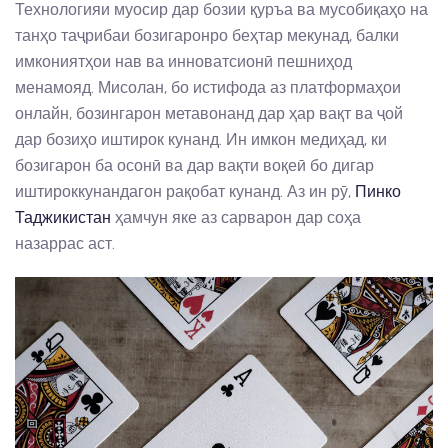
Технологияи муосир дар бозии қуръа ва мусобиқаҳо на
танҳо таҷрибаи бозигаронро беҳтар мекунад, балки
имкониятҳои нав ва инноватсионӣ пешниҳод
менамояд. Мисолан, бо истифода аз платформаҳои
онлайн, бозингарон метавонанд дар ҳар вақт ва ҷой
дар бозиҳо иштирок кунанд. Ин имкон медиҳад, ки
бозигарон ба осонӣ ва дар вақти воқеӣ бо дигар
иштироккунандагон рақобат кунанд. Аз ин рӯ,
Пинко
Таджикистан
ҳамчун яке аз сарварон дар соҳа
назаррас аст.