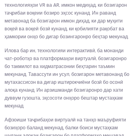
технологияҳои VR ва AR, имкон медиҳад, ки бозигарон
таҷрибаи воқеии бозиро эҳсос кунанд. Ин раванд
метавонад ба бозигарон имкон диҳад, ки дар муҳити
воқеӣ ва воқеӣ бозӣ кунанд, ки қобилияти рақобат ва
ҳамкории онҳо бо дигар бозингаронро беҳтар мекунад.
Илова бар ин, технологияи интерактивӣ, ба монанди
чат-роботҳо ва платформаҳои виртуалӣ, бозигаронро
бо такмилот ва хидматрасонии беҳтарин таъмин
мекунанд. Тавассути ин усул, бозигарон метавонанд бо
мутахассисон ва дигар иштирокчиёни бозӣ бо осонӣ
алоқа кунанд. Ин арзишманди бозигаронро дар хати
дуввум гузошта, эҳсосоти онҳоро бештар мустаҳкам
мекунад.
Афзоиши таҷрибаҳои виртуалӣ на танҳо маъруфияти
бозиҳоро баланд мекунад, балки боиси мустаҳкам
шудани алоқаи бозигарон бо платформаҳо мешавад.