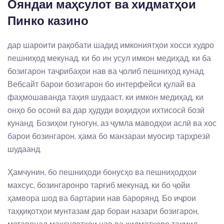
Ояндаи маҳсулот ва хидматҳои
Пинко казино
дар шароити рақобати шадид имкониятҳои хосси худро
пешниҳод мекунад, ки бо ин усул имкон медиҳад, ки ба
бозигарон таҷрибаҳои нав ва ҷолиб пешниҳод кунад.
Вебсайт барои бозигарон бо интерфейси қулай ва
фаҳмошаванда таҳия шудааст, ки имкон медиҳад, ки
онҳо бо осонӣ ва дар ҳудуди воҳидҳои ихтисосӣ бозӣ
кунанд. Бозиҳои гуногун, аз ҷумла маводҳои аслӣ ва хос
барои бозингарон, ҳама бо манзараи муосир тарҳрезӣ
шудаанд.
Ҳамчунин, бо пешниҳоди бонусҳо ва пешниҳодҳои
махсус, бозингаронро тарғиб мекунад, ки бо ҷойи
ҳамвора шод ва бартарии нав барорянд. Бо иҷрои
таҳқиқотҳои мунтазам дар бораи назари бозигарон,