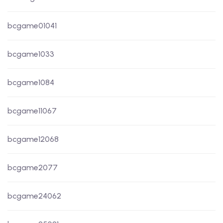
bcgame01041
bcgame1033
bcgame1084
bcgame11067
bcgame12068
bcgame2077
bcgame24062