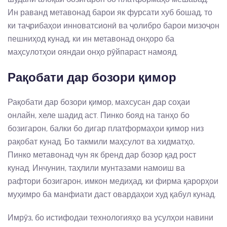
Ин раванд метавонад барои як фурсати хуб бошад, то
ки таҷрибаҳои инноватсионӣ ва ҷолибро барои мизоҷон
пешниҳод кунад, ки ин метавонад онҳоро ба
маҳсулотҳои ояндаи онҳо рӯйпараст намояд.
Рақобати дар бозори қимор
Рақобати дар бозори қимор, махсусан дар соҳаи
онлайн, хеле шадид аст. Пинко бояд на танҳо бо
бозигарон, балки бо дигар платформаҳои қимор низ
рақобат кунад. Бо такмили маҳсулот ва хидматҳо,
Пинко метавонад чун як бренд дар бозор қад рост
кунад. Инчунин, таҳлили мунтазами намоиш ва
рафтори бозигарон, имкон медиҳад, ки фирма қарорҳои
муҳимро ба манфиати даст овардаҳои худ қабул кунад.
Имрӯз, бо истифодаи технологияҳо ва усулҳои навини