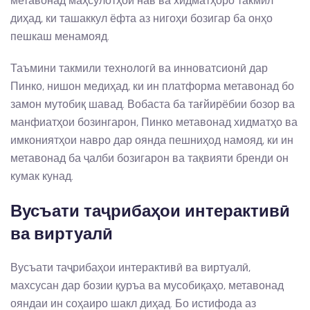
метавонад маҳсулотҳои нав ва хидматҳоро такмил
диҳад, ки ташаккул ёфта аз нигоҳи бозигар ба онҳо
пешкаш менамояд.
Таъмини такмили технологӣ ва инноватсионӣ дар
Пинко, нишон медиҳад, ки ин платформа метавонад бо
замон мутобиқ шавад. Вобаста ба тағйирёбии бозор ва
манфиатҳои бозингарон, Пинко метавонад хидматҳо ва
имкониятҳои навро дар оянда пешниҳод намояд, ки ин
метавонад ба ҷалби бозигарон ва тақвияти бренди он
кумак кунад.
Вусъати таҷрибаҳои интерактивӣ
ва виртуалӣ
Вусъати таҷрибаҳои интерактивӣ ва виртуалӣ,
махсусан дар бозии қуръа ва мусобиқаҳо, метавонад
ояндаи ин соҳаиро шакл диҳад. Бо истифода аз