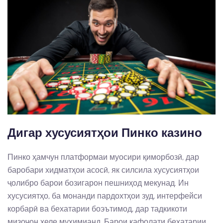
Дигар хусусиятҳои Пинко казино
Пинко ҳамчун платформаи муосири қиморбозӣ, дар
баробари хидматҳои асосӣ, як силсила хусусиятҳои
ҷолибро барои бозигарон пешниҳод мекунад. Ин
хусусиятҳо, ба монанди пардохтҳои зуд, интерфейси
корбарӣ ва бехатарии боэътимод, дар тадкикоти
мизоҷон хеле муҳимианд. Барои кафолати бехатарии