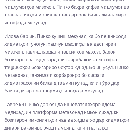
маълумотҳои мизоҷон, Пинко баҳри ҳифзи маълумот ва
транзаксияҳои молиявӣ стандартҳои байналмилалиро
истифода мекунад.
Илова бар ин, Пинко кӯшиш мекунад, ки бо пешниҳоди
хидматҳои гуногун, ҳамчун маслиҳат ва дастгирии
мизоҷон, тавлид кардани тавсияҳои махсус барои
бозигарон ва эҷод кардани таҷрибаҳои аълосифат,
таҷрибаҳои бозигариро беҳтар кунад. Бо ин усул, Пинко
метавонад танзимоти корбаронро бо сифати
хидматрасонии баланд таъмин кунад, ки ин ӯро дар
байни дигар платформаҳо алоҳида мекунад.
Тавре ки Пинко дар оянда инноватсияҳоро идома
медиҳад, ин платформа метавонад имкон диҳад, ки
бозигарон имкониятҳои нав ва хидматҳо дар хидматҳои
дигари рақамиро эҷод намоянд, ки ин на танҳо