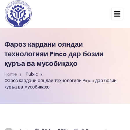
Фароз кардани ояндаи
технологияи Pinco дар бозии
қуръа ва мусобиқаҳо
Home
Public
Фароз кардани ояндаи технологияи Pinco дар бозии
қуръа ва мусобиқаҳо