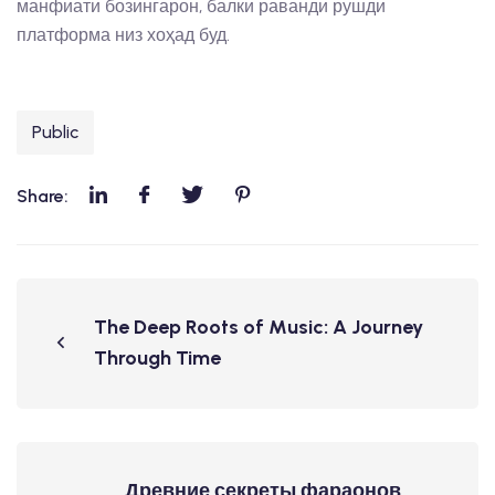
манфиати бозингарон, балки раванди рушди
платформа низ хоҳад буд.
Public
Share:
The Deep Roots of Music: A Journey
Through Time
Древние секреты фараонов