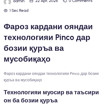
22 Apr, 2026
0 Comments
admin
1 Sec Read
Фароз кардани ояндаи
технологияи Pinco дар
бозии қуръа ва
мусобиқаҳо
Фароз кардани ояндаи технологияи Pinco дар бозии
қуръа ва мусобиқаҳо
Технологияи муосир ва таъсири
он ба бозии қуръа