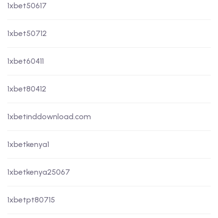
1xbet50617
1xbet50712
1xbet60411
1xbet80412
1xbetinddownload.com
1xbetkenya1
1xbetkenya25067
1xbetpt80715