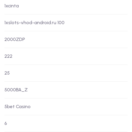
1xcinta
1xslots-vhod-android.ru 100
2000ZDP
222
25
5000BA_Z
5bet Casino
6