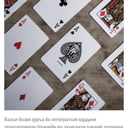
Вазъи бозии қуръа бо интегратсия кардани
технологияҳои блокчейн ва захираҳои рақамӣ тадриҷан