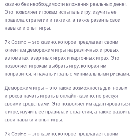
казино без необходимости вложения реальных денег.
Это позволяет игрокам испытать игру, изучить ее
правила, стратегии и тактики, а также развить свои
навыки и опыт игры.
7k Casino – это казино, которое предлагает своим
клиентам деморежим игры на различных игровых
автоматах, азартных играх и карточных играх. Это
позволяет игрокам выбрать игру, которая им
понравится, и начать играть с минимальными рисками.
Деморежим игры – это также возможность для новых
игроков начать играть в онлайн-казино, не рискуя
своими средствами. Это позволяет им адаптироваться
к игре, изучить ее правила и стратегии, а также развить
свои навыки и опыт игры.
7k Casino – это казино, которое предлагает своим