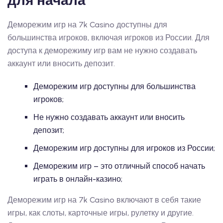
для начала
Деморежим игр на 7k Casino доступны для
большинства игроков, включая игроков из России. Для
доступа к деморежиму игр вам не нужно создавать
аккаунт или вносить депозит.
Деморежим игр доступны для большинства
игроков;
Не нужно создавать аккаунт или вносить
депозит;
Деморежим игр доступны для игроков из России;
Деморежим игр – это отличный способ начать
играть в онлайн-казино;
Деморежим игр на 7k Casino включают в себя такие
игры, как слоты, карточные игры, рулетку и другие.