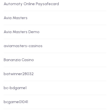
Automaty Online Paysafecard
Avia Masters
Avia Masters Demo
aviamasters-casinos
Bananzia Casino
batwinner28032
bc-bdgame1
bcgame01041