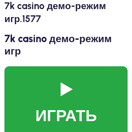
7k casino демо-режим
игр.1577
7k casino демо-режим
игр
▶️
ИГРАТЬ