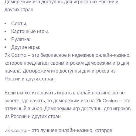
Деморежим игр доступны для игроков из России и
других стран.
Слоты;
Карточные игры;
Рулетка;
Другие игры;
7k Casino – это безопасное и надежное онлайн-казино,
которое предлагает своим игрокам деморежим игр для
начала. Деморежим игр доступны для игроков из
России и других стран.
Если вы хотите начать играть в онлайн-казино, но не
знаете, где начать, то деморежим игр на 7k Casino – это
отличный выбор. Деморежим игр доступны для игроков
из России и других стран.
7k Casino – это лучшее онлайн-казино, которое