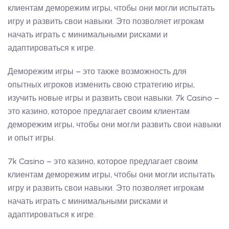
клиентам деморежим игры, чтобы они могли испытать
игру и развить свои навыки. Это позволяет игрокам
начать играть с минимальными рисками и
адаптироваться к игре.
Деморежим игры – это также возможность для
опытных игроков изменить свою стратегию игры,
изучить новые игры и развить свои навыки. 7k Casino –
это казино, которое предлагает своим клиентам
деморежим игры, чтобы они могли развить свои навыки
и опыт игры.
7k Casino – это казино, которое предлагает своим
клиентам деморежим игры, чтобы они могли испытать
игру и развить свои навыки. Это позволяет игрокам
начать играть с минимальными рисками и
адаптироваться к игре.