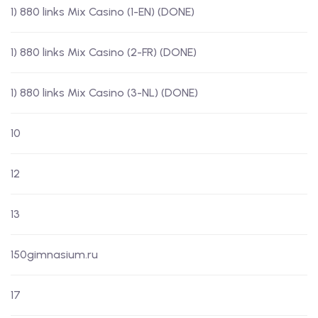
1) 880 links Mix Casino (1-EN) (DONE)
1) 880 links Mix Casino (2-FR) (DONE)
1) 880 links Mix Casino (3-NL) (DONE)
10
12
13
150gimnasium.ru
17