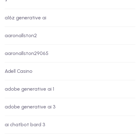
a16z generative ai
aaronallston2
aaronallston29065
Adell Casino
adobe generative ai 1
adobe generative ai 3
ai chatbot bard 3