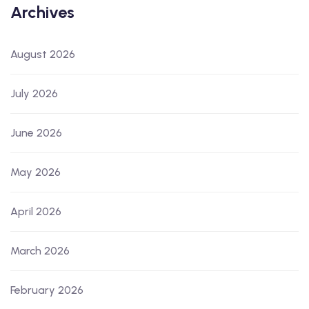
Archives
August 2026
July 2026
June 2026
May 2026
April 2026
March 2026
February 2026