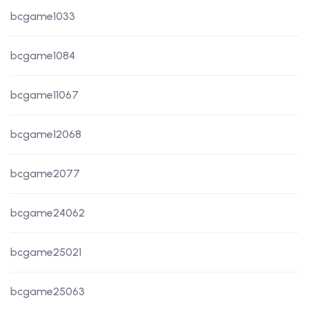
bcgame1033
bcgame1084
bcgame11067
bcgame12068
bcgame2077
bcgame24062
bcgame25021
bcgame25063