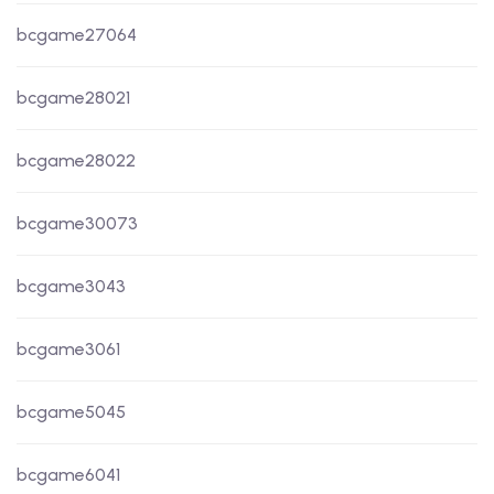
bcgame27064
bcgame28021
bcgame28022
bcgame30073
bcgame3043
bcgame3061
bcgame5045
bcgame6041