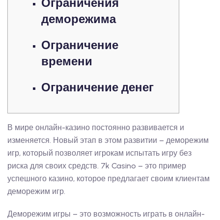
Ограничения
деморежима
Ограничение
времени
Ограничение денег
В мире онлайн-казино постоянно развивается и
изменяется. Новый этап в этом развитии – деморежим
игр, который позволяет игрокам испытать игру без
риска для своих средств. 7k Casino – это пример
успешного казино, которое предлагает своим клиентам
деморежим игр.
Деморежим игры – это возможность играть в онлайн-