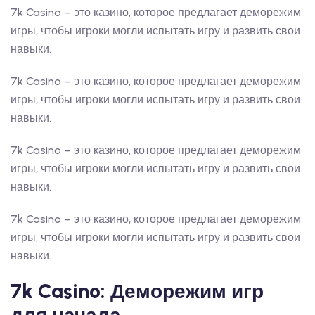
7k Casino – это казино, которое предлагает деморежим
игры, чтобы игроки могли испытать игру и развить свои
навыки.
7k Casino – это казино, которое предлагает деморежим
игры, чтобы игроки могли испытать игру и развить свои
навыки.
7k Casino – это казино, которое предлагает деморежим
игры, чтобы игроки могли испытать игру и развить свои
навыки.
7k Casino – это казино, которое предлагает деморежим
игры, чтобы игроки могли испытать игру и развить свои
навыки.
7k Casino: Деморежим игр