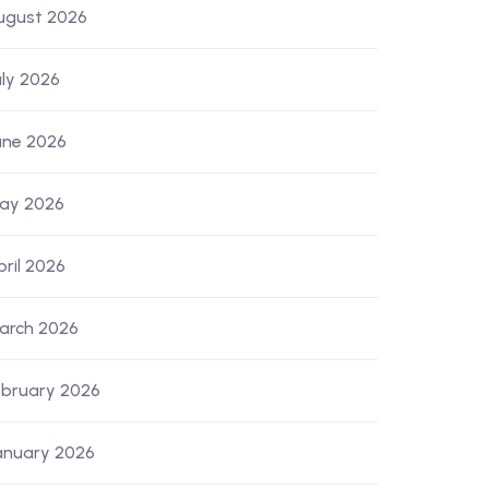
ugust 2026
uly 2026
une 2026
ay 2026
pril 2026
arch 2026
ebruary 2026
anuary 2026