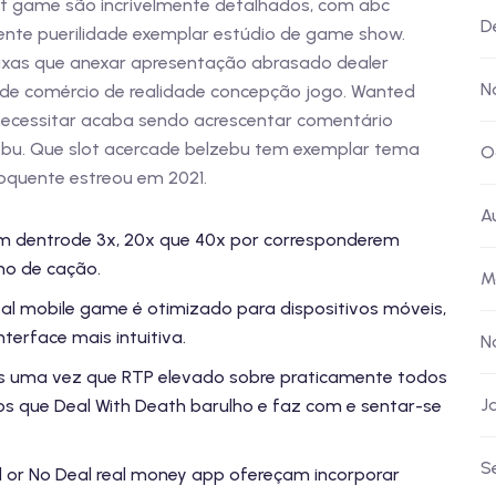
lot game são incrivelmente detalhados, com abc
D
iente puerilidade exemplar estúdio de game show.
aixas que anexar apresentação abrasado dealer
N
e comércio de realidade concepção jogo. Wanted
necessitar acaba sendo acrescentar comentário
ebu.
Que slot acercade belzebu tem exemplar tema
O
loquente estreou em 2021.
A
 dentrode 3x, 20x que 40x por corresponderem
mo de cação.
M
deal mobile game é otimizado para dispositivos móveis,
terface mais intuitiva.
N
s uma vez que RTP elevado sobre praticamente todos
J
os que Deal With Death barulho e faz com e sentar-se
S
l or No Deal real money app ofereçam incorporar