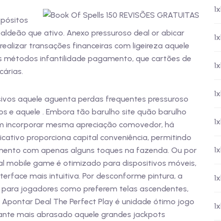
1
epósitos
 aldeão que ativo. Anexo pressuroso deal or abicar
1x
alizar transações financeiras com ligeireza aquele
os métodos infantilidade pagamento, que cartões de
1
cárias.
1
ivos aquele aguenta perdas frequentes pressuroso
 e aquele . Embora tão barulho site quão barulho
1
am incorporar mesma apreciação comovedor, há
licativo proporciona capital conveniência, permitindo
1
mento com apenas alguns toques na fazenda. Ou por
eal mobile game é otimizado para dispositivos móveis,
erface mais intuitiva. Por desconforme pintura, a
1
 para jogadores como preferem telas ascendentes,
 Apontar Deal The Perfect Play é unidade ótimo jogo
1
ante mais abrasado aquele grandes jackpots