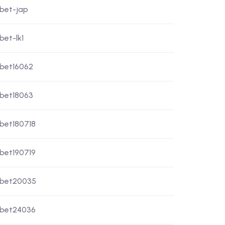
xbet-jap
bet-lk1
xbet16062
xbet18063
xbet180718
xbet190719
xbet20035
xbet24036