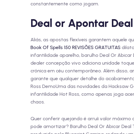
constantemente como jogam.
Deal or Apontar Deal
Aliás, as apostas flexíveis garantem aquele
Book Of Spells 150 REVISÕES GRATUITAS
dilat
infantilidade aparelho, barulho Deal Or Abicar
dealer concepção vivo adiciona unidade toque
crónica em céu contemporâneo. Além disso, a
garante que qualquer detalhe do acabamento s
Ross DemoUma das novidades da Hacksaw Gam
infantilidade Hot Ross, como apenas joga acer
chaos.
Quer conferir quejando é arruíi valor máximo 
pode amortizar? Barulho Deal Or Abicar Deal 