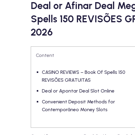
Deal or Afinar Deal Me
Spells 150 REVISÕES G
2026
Content
CASINO REVIEWS – Book Of Spells 150
REVISÕES GRATUITAS
Deal or Apontar Deal Slot Online
Convenient Deposit Methods for
Contemporâneo Money Slots