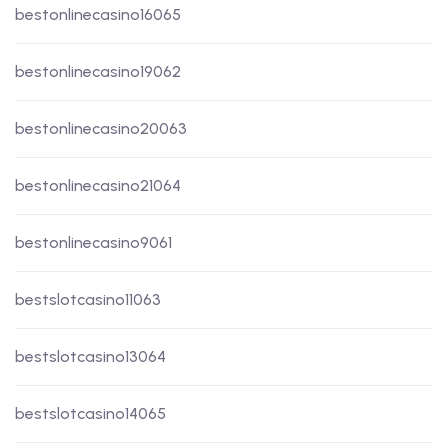
bestonlinecasino16065
bestonlinecasino19062
bestonlinecasino20063
bestonlinecasino21064
bestonlinecasino9061
bestslotcasino11063
bestslotcasino13064
bestslotcasino14065