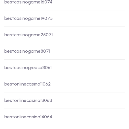
bestcasinogame16074
bestcasinogame19075
bestcasinogame25071
bestcasinogame8071
bestcasinogreece8061
bestonlinecasino11062
bestonlinecasino13063
bestonlinecasino14064