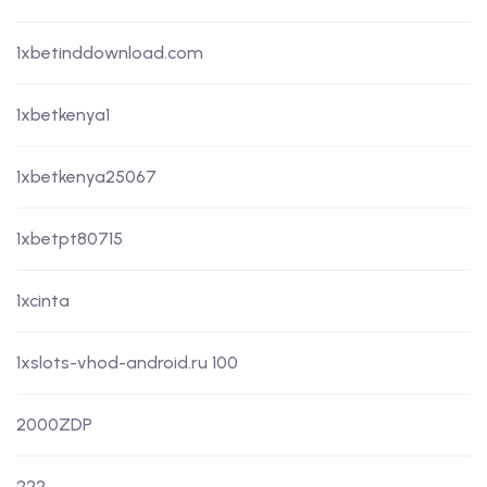
1xbetinddownload.com
1xbetkenya1
1xbetkenya25067
1xbetpt80715
1xcinta
1xslots-vhod-android.ru 100
2000ZDP
222