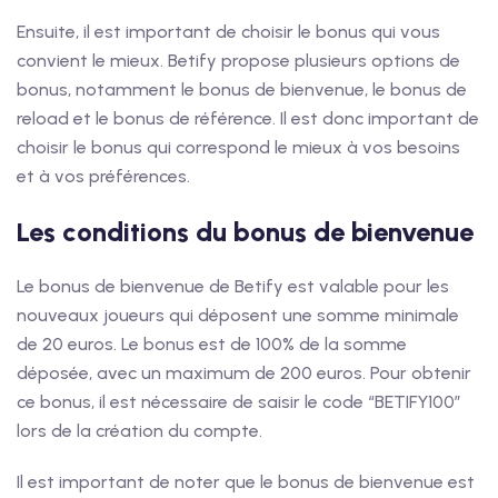
Ensuite, il est important de choisir le bonus qui vous
convient le mieux. Betify propose plusieurs options de
bonus, notamment le bonus de bienvenue, le bonus de
reload et le bonus de référence. Il est donc important de
choisir le bonus qui correspond le mieux à vos besoins
et à vos préférences.
Les conditions du bonus de bienvenue
Le bonus de bienvenue de Betify est valable pour les
nouveaux joueurs qui déposent une somme minimale
de 20 euros. Le bonus est de 100% de la somme
déposée, avec un maximum de 200 euros. Pour obtenir
ce bonus, il est nécessaire de saisir le code “BETIFY100”
lors de la création du compte.
Il est important de noter que le bonus de bienvenue est