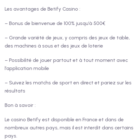
Les avantages de Betify Casino :
– Bonus de bienvenue de 100% jusqu’à 500€
– Grande variété de jeux, y compris des jeux de table,
des machines à sous et des jeux de loterie
– Possibilité de jouer partout et à tout moment avec
l’application mobile
– Suivez les matchs de sport en direct et pariez sur les
résultats
Bon à savoir :
Le casino Betify est disponible en France et dans de
nombreux autres pays, mais il est interdit dans certains
pays.