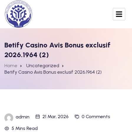
Betify Casino Avis Bonus exclusif
2026.1964 (2)
Home
Uncategorized
Betify Casino Avis Bonus exclusif 2026.1964 (2)
21 Mar, 2026
0 Comments
admin
5 Mins Read