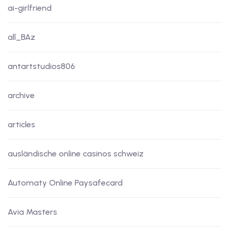
ai-girlfriend
all_BAz
antartstudios806
archive
articles
ausländische online casinos schweiz
Automaty Online Paysafecard
Avia Masters