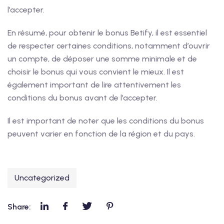
l’accepter.
En résumé, pour obtenir le bonus Betify, il est essentiel
de respecter certaines conditions, notamment d’ouvrir
un compte, de déposer une somme minimale et de
choisir le bonus qui vous convient le mieux. Il est
également important de lire attentivement les
conditions du bonus avant de l’accepter.
Il est important de noter que les conditions du bonus
peuvent varier en fonction de la région et du pays.
Uncategorized
Share: