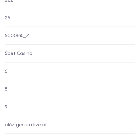
25
5000BA_Z
5bet Casino
6
8
9
a16z generative ai