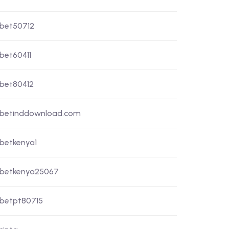
xbet50712
xbet60411
xbet80412
xbetinddownload.com
xbetkenya1
xbetkenya25067
xbetpt80715