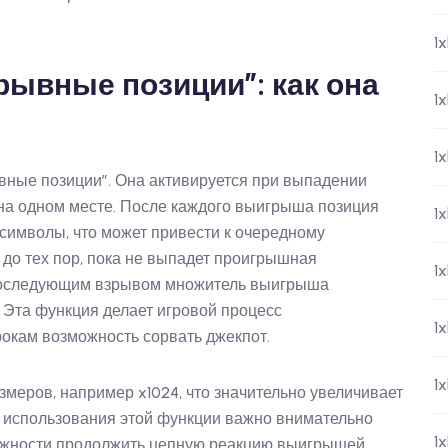
1
рывные позиции”: как она
1
1
вные позиции”. Она активируется при выпадении
а одном месте. После каждого выигрыша позиция
1
 символы, что может привести к очередному
до тех пор, пока не выпадет проигрышная
1
 последующим взрывом множитель выигрыша
. Эта функция делает игровой процесс
1
окам возможность сорвать джекпот.
1
меров, например x1024, что значительно увеличивает
 использования этой функции важно внимательно
1
можности продолжить цепную реакцию выигрышей.