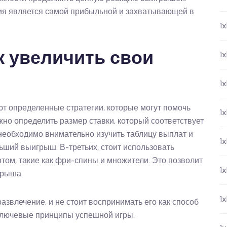
ция является самой прибыльной и захватывающей в
1
к увеличить свои
1
1
ют определенные стратегии, которые могут помочь
1
но определить размер ставки, который соответствует
необходимо внимательно изучить таблицу выплат и
1
ьший выигрыш. В-третьих, стоит использовать
том, такие как фри-спины и множители. Это позволит
1
грыша.
1
развлечение, и не стоит воспринимать его как способ
 ключевые принципы успешной игры.