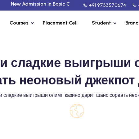
 Admission in Basic Course for Madhyamik Students and Fin
+91 9733570674
Courses
Placement Cell
Student
Branc
и сладкие выигрыши 
ть неоновый джекпот 
и сладкие выигрыши олимп казино дарит шанс сорвать неон