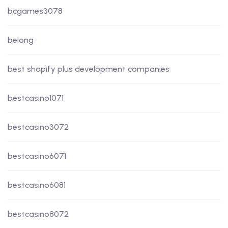
bcgames3078
belong
best shopify plus development companies
bestcasino1071
bestcasino3072
bestcasino6071
bestcasino6081
bestcasino8072