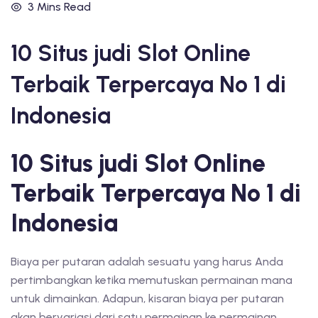
3 Mins Read
10 Situs judi Slot Online
Terbaik Terpercaya No 1 di
Indonesia
10 Situs judi Slot Online
Terbaik Terpercaya No 1 di
Indonesia
Biaya per putaran adalah sesuatu yang harus Anda
pertimbangkan ketika memutuskan permainan mana
untuk dimainkan. Adapun, kisaran biaya per putaran
akan bervariasi dari satu permainan ke permainan