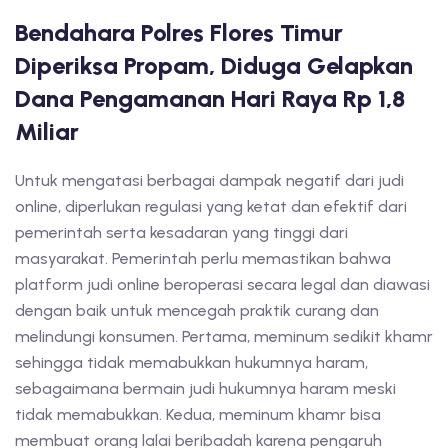
Bendahara Polres Flores Timur
Diperiksa Propam, Diduga Gelapkan
Dana Pengamanan Hari Raya Rp 1,8
Miliar
Untuk mengatasi berbagai dampak negatif dari judi
online, diperlukan regulasi yang ketat dan efektif dari
pemerintah serta kesadaran yang tinggi dari
masyarakat. Pemerintah perlu memastikan bahwa
platform judi online beroperasi secara legal dan diawasi
dengan baik untuk mencegah praktik curang dan
melindungi konsumen. Pertama, meminum sedikit khamr
sehingga tidak memabukkan hukumnya haram,
sebagaimana bermain judi hukumnya haram meski
tidak memabukkan. Kedua, meminum khamr bisa
membuat orang lalai beribadah karena pengaruh