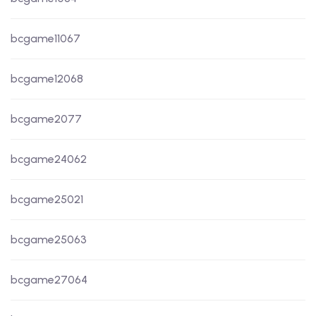
bcgame11067
bcgame12068
bcgame2077
bcgame24062
bcgame25021
bcgame25063
bcgame27064