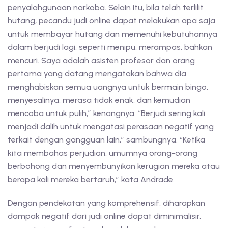
penyalahgunaan narkoba. Selain itu, bila telah terlilit
hutang, pecandu judi online dapat melakukan apa saja
untuk membayar hutang dan memenuhi kebutuhannya
dalam berjudi lagi, seperti menipu, merampas, bahkan
mencuri. Saya adalah asisten profesor dan orang
pertama yang datang mengatakan bahwa dia
menghabiskan semua uangnya untuk bermain bingo,
menyesalinya, merasa tidak enak, dan kemudian
mencoba untuk pulih,” kenangnya. “Berjudi sering kali
menjadi dalih untuk mengatasi perasaan negatif yang
terkait dengan gangguan lain,” sambungnya. “Ketika
kita membahas perjudian, umumnya orang-orang
berbohong dan menyembunyikan kerugian mereka atau
berapa kali mereka bertaruh,” kata Andrade.
Dengan pendekatan yang komprehensif, diharapkan
dampak negatif dari judi online dapat diminimalisir,