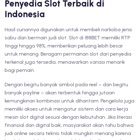
Penyedia Slot Terbaik di
Indonesia
Hasil curiannya digunakan untuk membeli narkoba jenis
sabu dan bermain judi slot. Slot di 188BET memiliki RTP
tinggi hingga 98%, memberikan peluang lebih besar
untuk menang. Beragam permainan slot dari penyedia
terkenal juga tersedia, menawarkan variasi menarik
bagi pemain.
Dengan begitu banyak simbol pada reel – dan begitu
banyak payline – akan terbentuk hingga jutaan
kemungkinan kombinasi untuk dihantam. Pengelola juga
memiliki akses untuk mengatur sistem dan cara kerja
mesin slot digital sesuai dengan kebutuhan. Jika literasi
finansial dan digital baik, masyarakat akan tahu bahwa
judi online secara teknis tidak mungkin menang karena