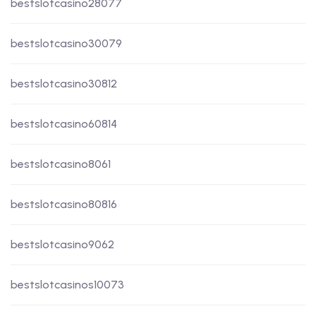
bestslotcasino28077
bestslotcasino30079
bestslotcasino30812
bestslotcasino60814
bestslotcasino8061
bestslotcasino80816
bestslotcasino9062
bestslotcasinos10073