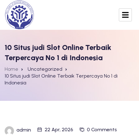
10 Situs judi Slot Online Terbaik
Terpercaya No 1 di Indonesia
Home
Uncategorized
10 Situs judi Slot Online Terbaik Terpercaya No 1 di
Indonesia
22 Apr, 2026
0 Comments
admin