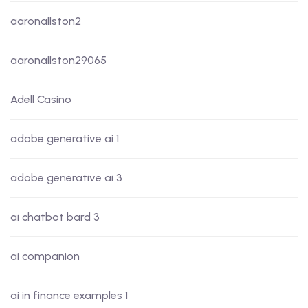
aaronallston2
aaronallston29065
Adell Casino
adobe generative ai 1
adobe generative ai 3
ai chatbot bard 3
ai companion
ai in finance examples 1