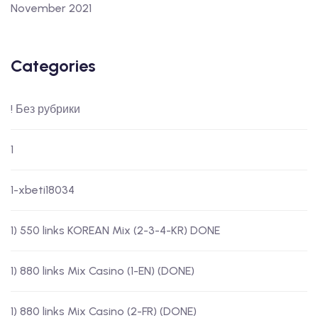
November 2021
Categories
! Без рубрики
1
1-xbeti18034
1) 550 links KOREAN Mix (2-3-4-KR) DONE
1) 880 links Mix Casino (1-EN) (DONE)
1) 880 links Mix Casino (2-FR) (DONE)