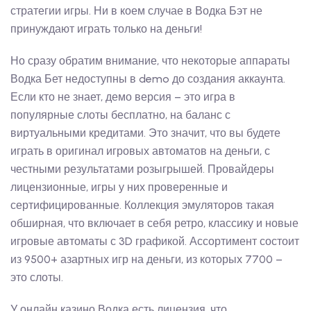
стратегии игры. Ни в коем случае в Водка Бэт не
принуждают играть только на деньги!
Но сразу обратим внимание, что некоторые аппараты
Водка Бет недоступны в demo до создания аккаунта.
Если кто не знает, демо версия – это игра в
популярные слоты бесплатно, на баланс с
виртуальными кредитами. Это значит, что вы будете
играть в оригинал игровых автоматов на деньги, с
честными результатами розыгрышей. Провайдеры
лицензионные, игры у них проверенные и
сертифицированные. Коллекция эмуляторов такая
обширная, что включает в себя ретро, классику и новые
игровые автоматы с 3D графикой. Ассортимент состоит
из 9500+ азартных игр на деньги, из которых 7700 –
это слоты.
У онлайн казино Водка есть лицензия, что