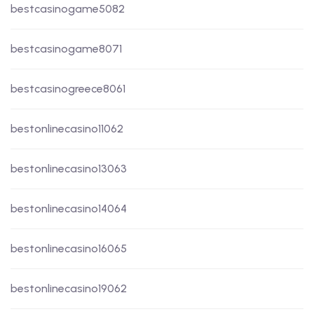
bestcasinogame5082
bestcasinogame8071
bestcasinogreece8061
bestonlinecasino11062
bestonlinecasino13063
bestonlinecasino14064
bestonlinecasino16065
bestonlinecasino19062