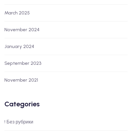
March 2025
November 2024
January 2024
September 2023
November 2021
Categories
! Без рубрики