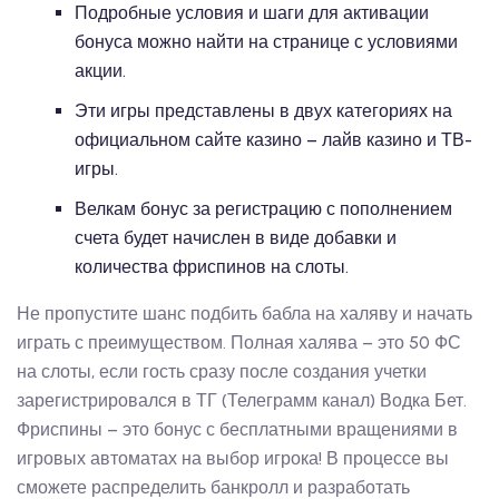
Подробные условия и шаги для активации
бонуса можно найти на странице с условиями
акции.
Эти игры представлены в двух категориях на
официальном сайте казино – лайв казино и ТВ-
игры.
Велкам бонус за регистрацию с пополнением
счета будет начислен в виде добавки и
количества фриспинов на слоты.
Не пропустите шанс подбить бабла на халяву и начать
играть с преимуществом. Полная халява – это 50 ФС
на слоты, если гость сразу после создания учетки
зарегистрировался в ТГ (Телеграмм канал) Водка Бет.
Фриспины – это бонус с бесплатными вращениями в
игровых автоматах на выбор игрока! В процессе вы
сможете распределить банкролл и разработать