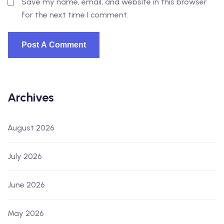
Save my name, email, and website in this browser
for the next time I comment.
Archives
August 2026
July 2026
June 2026
May 2026