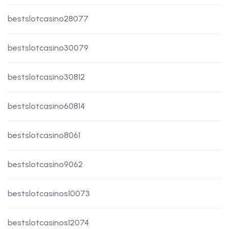
bestslotcasino28077
bestslotcasino30079
bestslotcasino30812
bestslotcasino60814
bestslotcasino8061
bestslotcasino9062
bestslotcasinos10073
bestslotcasinos12074