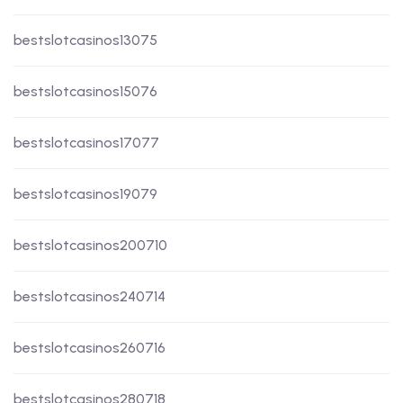
bestslotcasinos13075
bestslotcasinos15076
bestslotcasinos17077
bestslotcasinos19079
bestslotcasinos200710
bestslotcasinos240714
bestslotcasinos260716
bestslotcasinos280718