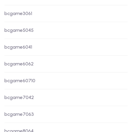
bcgame3061
bcgame5045
bcgame6041
bcgame6062
bcgame60710
bcgame7042
bcgame7063
bcgame8064