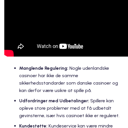
Manglende Regulering:
Nogle udenlandske
casinoer har ikke de samme
sikkerhedsstandarder som danske casinoer og
kan derfor være usikre at spille på.
Udfordringer med Udbetalinger:
Spillere kan
opleve store problemer med at få udbetalt
gevinsterne, især hvis casinoet ikke er reguleret.
Kundestøtte:
Kundeservice kan være mindre