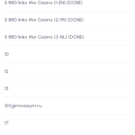
1) 880 links Mix Casino (1-EN) (DONE)
1) 880 links Mix Casino (2-FR) (DONE)
1) 880 links Mix Casino (3-NL) (DONE)
10
12
13
150gimnasium.ru
17