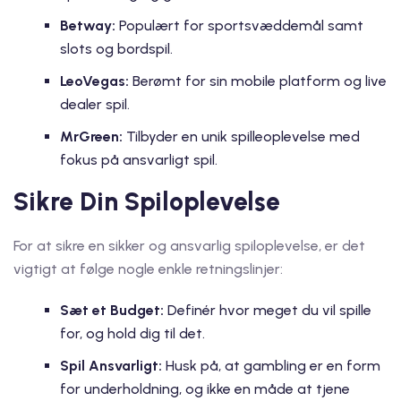
Betway:
Populært for sportsvæddemål samt
slots og bordspil.
LeoVegas:
Berømt for sin mobile platform og live
dealer spil.
MrGreen:
Tilbyder en unik spilleoplevelse med
fokus på ansvarligt spil.
Sikre Din Spiloplevelse
For at sikre en sikker og ansvarlig spiloplevelse, er det
vigtigt at følge nogle enkle retningslinjer:
Sæt et Budget:
Definér hvor meget du vil spille
for, og hold dig til det.
Spil Ansvarligt:
Husk på, at gambling er en form
for underholdning, og ikke en måde at tjene