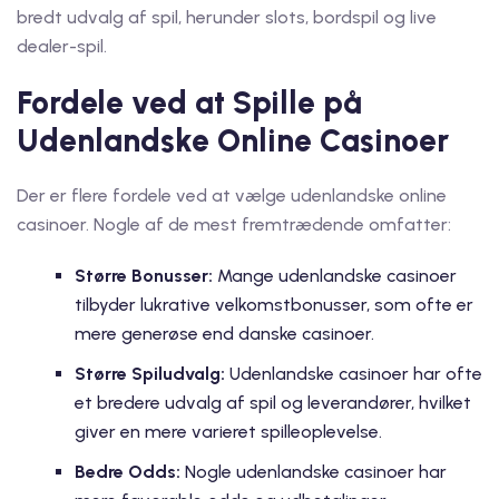
bredt udvalg af spil, herunder slots, bordspil og live
dealer-spil.
Fordele ved at Spille på
Udenlandske Online Casinoer
Der er flere fordele ved at vælge udenlandske online
casinoer. Nogle af de mest fremtrædende omfatter:
Større Bonusser:
Mange udenlandske casinoer
tilbyder lukrative velkomstbonusser, som ofte er
mere generøse end danske casinoer.
Større Spiludvalg:
Udenlandske casinoer har ofte
et bredere udvalg af spil og leverandører, hvilket
giver en mere varieret spilleoplevelse.
Bedre Odds:
Nogle udenlandske casinoer har