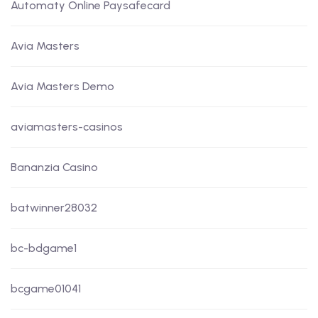
Automaty Online Paysafecard
Avia Masters
Avia Masters Demo
aviamasters-casinos
Bananzia Casino
batwinner28032
bc-bdgame1
bcgame01041