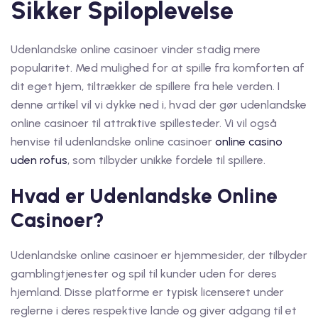
Sikker Spiloplevelse
Udenlandske online casinoer vinder stadig mere
popularitet. Med mulighed for at spille fra komforten af
dit eget hjem, tiltrækker de spillere fra hele verden. I
denne artikel vil vi dykke ned i, hvad der gør udenlandske
online casinoer til attraktive spillesteder. Vi vil også
henvise til udenlandske online casinoer
online casino
uden rofus
, som tilbyder unikke fordele til spillere.
Hvad er Udenlandske Online
Casinoer?
Udenlandske online casinoer er hjemmesider, der tilbyder
gamblingtjenester og spil til kunder uden for deres
hjemland. Disse platforme er typisk licenseret under
reglerne i deres respektive lande og giver adgang til et