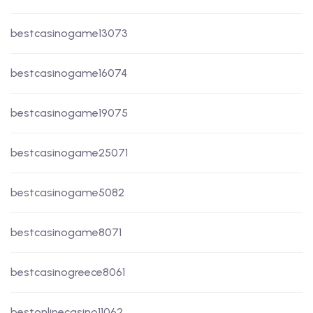
bestcasinogame13073
bestcasinogame16074
bestcasinogame19075
bestcasinogame25071
bestcasinogame5082
bestcasinogame8071
bestcasinogreece8061
bestonlinecasino11062