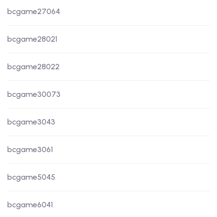
bcgame27064
bcgame28021
bcgame28022
bcgame30073
bcgame3043
bcgame3061
bcgame5045
bcgame6041