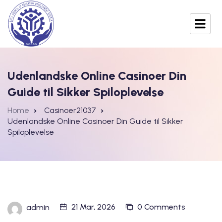
Udenlandske Online Casinoer Din
Guide til Sikker Spiloplevelse
Home
Casinoer21037
Udenlandske Online Casinoer Din Guide til Sikker
Spiloplevelse
21 Mar, 2026
0 Comments
admin