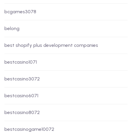
bcgames3078
belong
best shopify plus development companies
bestcasino1071
bestcasino3072
bestcasino6071
bestcasino8072
bestcasinogame10072