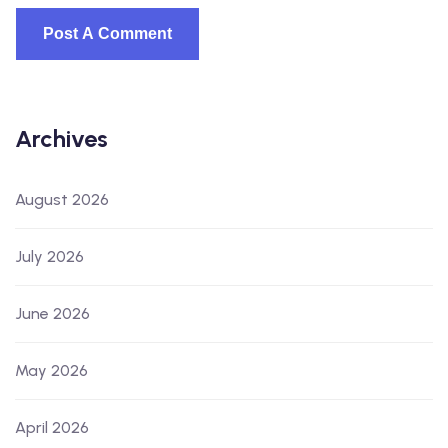
Archives
August 2026
July 2026
June 2026
May 2026
April 2026