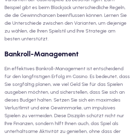
Beispiel gibt es beim Blackjack unterschiedliche Regeln,
die die Gewinnchancen beeinflussen können. Lernen Sie
die Unterschiede zwischen den Varianten, um diejenige
zu wählen, die Ihren Spielstil und Ihre Strategie am
besten unterstützt.
Bankroll-Management
Ein effektives Bankroll-Management ist entscheidend
für den langfristigen Erfolg im Casino. Es bedeutet, dass
Sie sorgfältig planen, wie viel Geld Sie für das Spielen
ausgeben möchten, und sicherstellen, dass Sie sich an
dieses Budget halten. Setzen Sie sich ein maximales
Verlustlimit und eine Gewinnmarke, um impulsives
Spielen zu vermeiden. Diese Disziplin schützt nicht nur
Ihre Finanzen, sondern hilft Ihnen auch, das Spiel als
unterhaltsame Aktivität zu genießen, ohne dass der