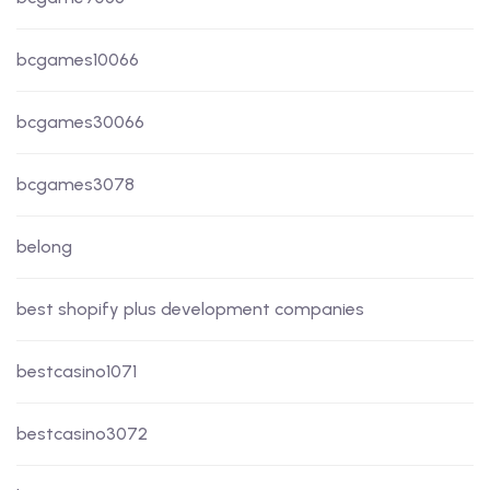
bcgames10066
bcgames30066
bcgames3078
belong
best shopify plus development companies
bestcasino1071
bestcasino3072