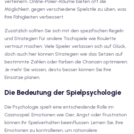
verfeinern. Online-Poker-Räume bieten oft die
Möglichkeit, gegen verschiedene Spielstile zu üben, was
Ihre Fähigkeiten verbessert.
Zusätzlich sollten Sie sich mit den spezifischen Regeln
und Strategien für andere Tischspiele wie Roulette
vertraut machen. Viele Spieler verlassen sich auf Glück,
doch auch hier können Strategien wie das Setzen auf
bestimmte Zahlen oder Farben die Chancen optimieren.
Je mehr Sie wissen, desto besser können Sie Ihre
Einsätze planen.
Die Bedeutung der Spielpsychologie
Die Psychologie spielt eine entscheidende Rolle im
Casinospiel. Emotionen wie Gier, Angst oder Frustration
können Ihr Spielverhalten beeinflussen. Lernen Sie, Ihre
Emotionen zu kontrollieren, um rationalere