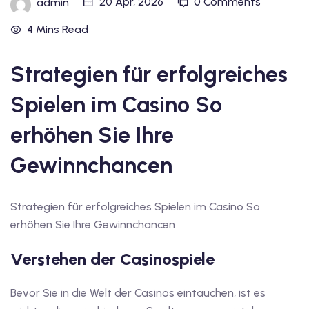
20 Apr, 2026
0 Comments
admin
4 Mins Read
Strategien für erfolgreiches
Spielen im Casino So
erhöhen Sie Ihre
Gewinnchancen
Strategien für erfolgreiches Spielen im Casino So
erhöhen Sie Ihre Gewinnchancen
Verstehen der Casinospiele
Bevor Sie in die Welt der Casinos eintauchen, ist es