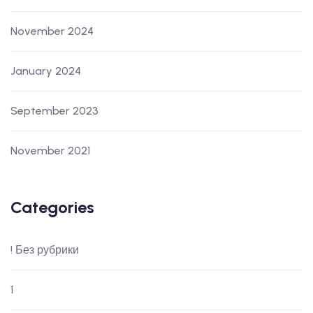
November 2024
January 2024
September 2023
November 2021
Categories
! Без рубрики
1