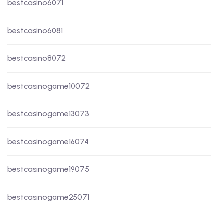
bestcasino6071
bestcasino6081
bestcasino8072
bestcasinogame10072
bestcasinogame13073
bestcasinogame16074
bestcasinogame19075
bestcasinogame25071