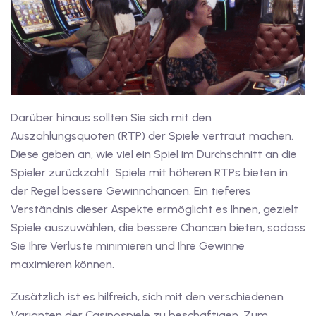
Darüber hinaus sollten Sie sich mit den
Auszahlungsquoten (RTP) der Spiele vertraut machen.
Diese geben an, wie viel ein Spiel im Durchschnitt an die
Spieler zurückzahlt. Spiele mit höheren RTPs bieten in
der Regel bessere Gewinnchancen. Ein tieferes
Verständnis dieser Aspekte ermöglicht es Ihnen, gezielt
Spiele auszuwählen, die bessere Chancen bieten, sodass
Sie Ihre Verluste minimieren und Ihre Gewinne
maximieren können.
Zusätzlich ist es hilfreich, sich mit den verschiedenen
Varianten der Casinospiele zu beschäftigen. Zum