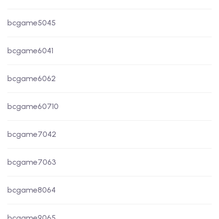
bcgame5045
bcgame6041
bcgame6062
bcgame60710
bcgame7042
bcgame7063
bcgame8064
bcgame9065