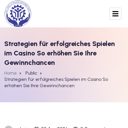
Strategien für erfolgreiches Spielen
im Casino So erhöhen Sie Ihre
Gewinnchancen
Home
Public
Strategien für erfolgreiches Spielen im Casino So
erhöhen Sie Ihre Gewinnchancen