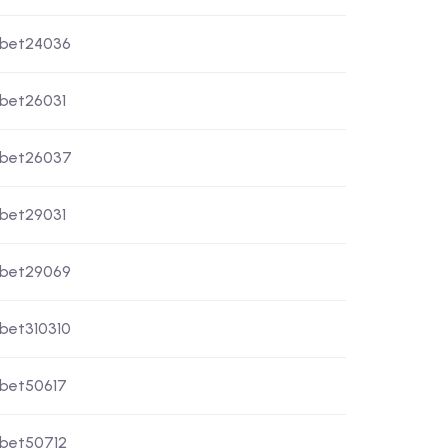
xbet24036
xbet26031
xbet26037
xbet29031
xbet29069
xbet310310
xbet50617
xbet50712