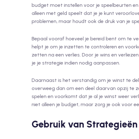
budget moet instellen voor je speelbeurten en
alleen met geld speelt dat je je kunt veroorlove
problemen, maar houdt ook de druk van je spel
Bepaal vooraf hoeveel je bereid bent om te ver
helpt je om je inzetten te controleren en voor
zetten na een verlies. Door je wins en verliezen 
je je strategie indien nodig aanpassen.
Daarnaast is het verstandig om je winst te de
overweeg dan om een deel daarvan opzij te ze
spelen en voorkomt dat je al je winst weer ver
niet alleen je budget, maar zorg je ook voor e
Gebruik van Strategieë