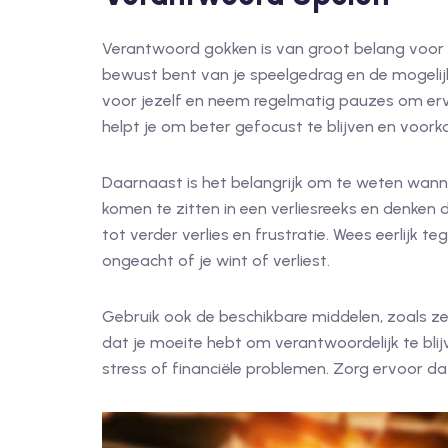
Verantwoord gokken is van groot belang voor ee
bewust bent van je speelgedrag en de mogelijk
voor jezelf en neem regelmatig pauzes om ervo
helpt je om beter gefocust te blijven en voork
Daarnaast is het belangrijk om te weten wan
komen te zitten in een verliesreeks en denken 
tot verder verlies en frustratie. Wees eerlijk t
ongeacht of je wint of verliest.
Gebruik ook de beschikbare middelen, zoals ze
dat je moeite hebt om verantwoordelijk te blij
stress of financiële problemen. Zorg ervoor dat