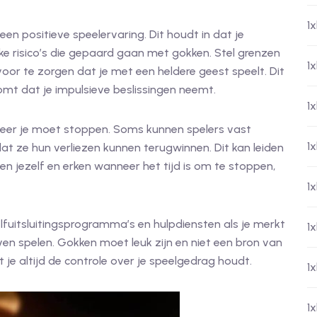
1
n positieve speelervaring. Dit houdt in dat je
e risico’s die gepaard gaan met gokken. Stel grenzen
1
or te zorgen dat je met een heldere geest speelt. Dit
omt dat je impulsieve beslissingen neemt.
1x
neer je moet stoppen. Soms kunnen spelers vast
1
dat ze hun verliezen kunnen terugwinnen. Dit kan leiden
egen jezelf en erken wanneer het tijd is om te stoppen,
1
lfuitsluitingsprogramma’s en hulpdiensten als je merkt
1
ven spelen. Gokken moet leuk zijn en niet een bron van
 je altijd de controle over je speelgedrag houdt.
1
1