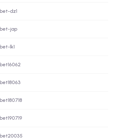
xbet-dz1
xbet-jap
bet-lk1
xbet16062
xbet18063
xbet180718
xbet190719
xbet20035