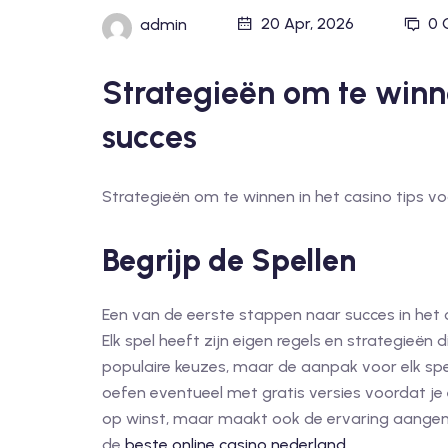
20 Apr, 2026
0 
admin
Strategieën om te winne
succes
Strategieën om te winnen in het casino tips v
Begrijp de Spellen
Een van de eerste stappen naar succes in het c
Elk spel heeft zijn eigen regels en strategieën d
populaire keuzes, maar de aanpak voor elk spel
oefen eventueel met gratis versies voordat je e
op winst, maar maakt ook de ervaring aangenam
de
beste online casino nederland
.