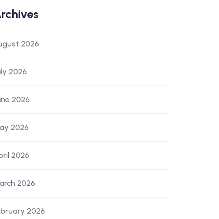
rchives
ugust 2026
uly 2026
une 2026
ay 2026
pril 2026
arch 2026
ebruary 2026