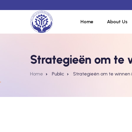
Home
About Us
Strategieën om te w
Home
Public
Strategieën om te winnen i