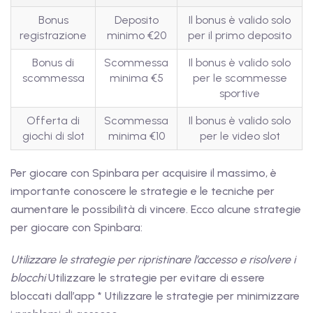
Bonus
Deposito
Il bonus è valido solo
registrazione
minimo €20
per il primo deposito
Bonus di
Scommessa
Il bonus è valido solo
scommessa
minima €5
per le scommesse
sportive
Offerta di
Scommessa
Il bonus è valido solo
giochi di slot
minima €10
per le video slot
Per giocare con Spinbara per acquisire il massimo, è
importante conoscere le strategie e le tecniche per
aumentare le possibilità di vincere. Ecco alcune strategie
per giocare con Spinbara:
Utilizzare le strategie per ripristinare l’accesso e risolvere i
blocchi
Utilizzare le strategie per evitare di essere
bloccati dall’app * Utilizzare le strategie per minimizzare