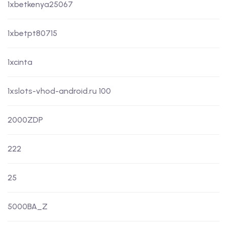
1xbetkenya25067
1xbetpt80715
1xcinta
1xslots-vhod-android.ru 100
2000ZDP
222
25
5000BA_Z