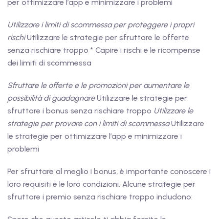
per ottimizzare l’app e minimizzare i problemi
Utilizzare i limiti di scommessa per proteggere i propri
rischi
Utilizzare le strategie per sfruttare le offerte
senza rischiare troppo * Capire i rischi e le ricompense
dei limiti di scommessa
Sfruttare le offerte e le promozioni per aumentare le
possibilità di guadagnare
Utilizzare le strategie per
sfruttare i bonus senza rischiare troppo
Utilizzare le
strategie per provare con i limiti di scommessa
Utilizzare
le strategie per ottimizzare l’app e minimizzare i
problemi
Per sfruttare al meglio i bonus, è importante conoscere i
loro requisiti e le loro condizioni. Alcune strategie per
sfruttare i premio senza rischiare troppo includono: