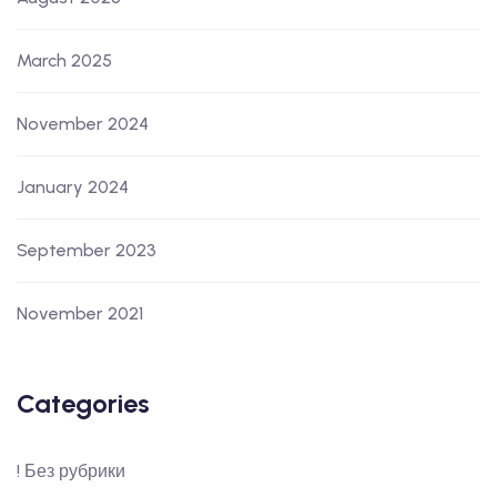
March 2025
November 2024
January 2024
September 2023
November 2021
Categories
! Без рубрики