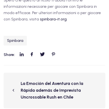
Spero che questo articolo ti abbia fornito le
informazioni necessarie per giocare con Spinbara in
modo efficace. Per ulteriori informazioni o per giocare
con Spinbara, visita
spinbara-it.org
.
Spinbara
Share:
La Emoción del Aventura con la
Rápida además de Imprevista
Uncrossable Rush en Chile