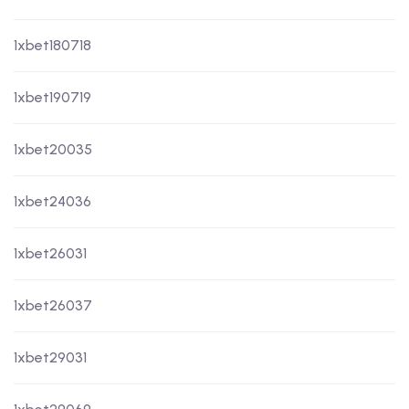
1xbet180718
1xbet190719
1xbet20035
1xbet24036
1xbet26031
1xbet26037
1xbet29031