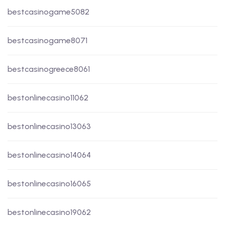
bestcasinogame5082
bestcasinogame8071
bestcasinogreece8061
bestonlinecasino11062
bestonlinecasino13063
bestonlinecasino14064
bestonlinecasino16065
bestonlinecasino19062