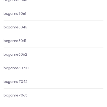
bcgame3061
bcgame5045
bcgame6041
bcgame6062
bcgame60710
bcgame7042
bcgame7063