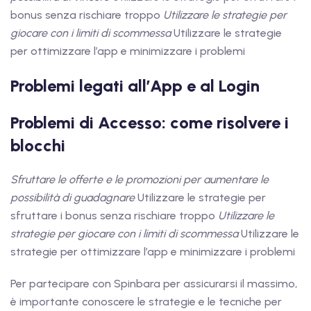
bonus senza rischiare troppo
Utilizzare le strategie per
giocare con i limiti di scommessa
Utilizzare le strategie
per ottimizzare l’app e minimizzare i problemi
Problemi legati all’App e al Login
Problemi di Accesso: come risolvere i
blocchi
Sfruttare le offerte e le promozioni per aumentare le
possibilità di guadagnare
Utilizzare le strategie per
sfruttare i bonus senza rischiare troppo
Utilizzare le
strategie per giocare con i limiti di scommessa
Utilizzare le
strategie per ottimizzare l’app e minimizzare i problemi
Per partecipare con Spinbara per assicurarsi il massimo,
è importante conoscere le strategie e le tecniche per