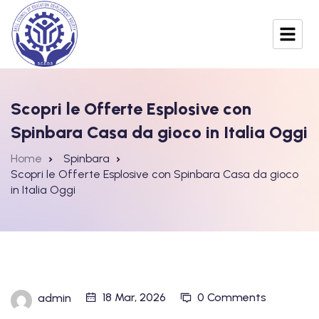
Scopri le Offerte Esplosive con
Spinbara Casa da gioco in Italia Oggi
Home
Spinbara
Scopri le Offerte Esplosive con Spinbara Casa da gioco
in Italia Oggi
18 Mar, 2026
0 Comments
admin