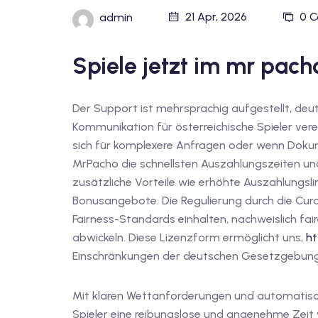
21 Apr, 2026
0 
admin
Spiele jetzt im mr pach
Der Support ist mehrsprachig aufgestellt, deu
Kommunikation für österreichische Spieler ver
sich für komplexere Anfragen oder wenn Dokum
MrPacho die schnellsten Auszahlungszeiten u
zusätzliche Vorteile wie erhöhte Auszahlungsl
Bonusangebote. Die Regulierung durch die Cura
Fairness-Standards einhalten, nachweislich fai
abwickeln. Diese Lizenzform ermöglicht uns,
ht
Einschränkungen der deutschen Gesetzgebung
Mit klaren Wettanforderungen und automatisch
Spieler eine reibungslose und angenehme Zeit v