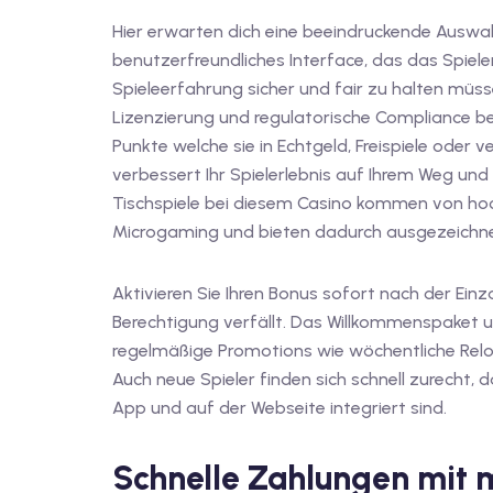
Hier erwarten dich eine beeindruckende Auswahl
benutzerfreundliches Interface, das das Spiele
Spieleerfahrung sicher und fair zu halten müss
Lizenzierung und regulatorische Compliance bes
Punkte welche sie in Echtgeld, Freispiele ode
verbessert Ihr Spielerlebnis auf Ihrem Weg und 
Tischspiele bei diesem Casino kommen von ho
Microgaming und bieten dadurch ausgezeichne
Aktivieren Sie Ihren Bonus sofort nach der Einz
Berechtigung verfällt. Das Willkommenspaket u
regelmäßige Promotions wie wöchentliche Re
Auch neue Spieler finden sich schnell zurecht, da
App und auf der Webseite integriert sind.
Schnelle Zahlungen mit 