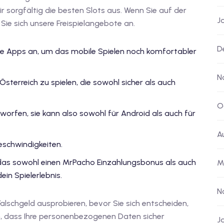
 sorgfältig die besten Slots aus. Wenn Sie auf der
J
ie sich unsere Freispielangebote an.
D
rte Apps an, um das mobile Spielen noch komfortabler
N
Österreich zu spielen, die sowohl sicher als auch
O
orfen, sie kann also sowohl für Android als auch für
A
eschwindigkeiten.
das sowohl einen MrPacho Einzahlungsbonus als auch
M
ein Spielerlebnis.
N
 Falschgeld ausprobieren, bevor Sie sich entscheiden,
n, dass Ihre personenbezogenen Daten sicher
J