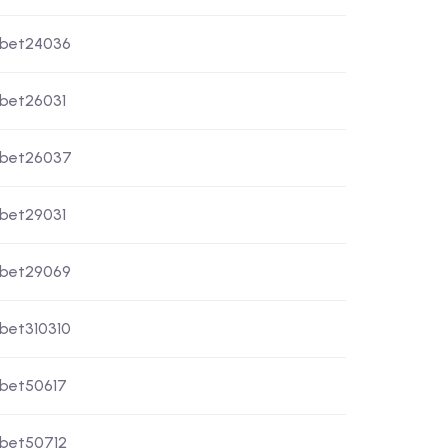
xbet24036
xbet26031
xbet26037
xbet29031
xbet29069
xbet310310
xbet50617
xbet50712