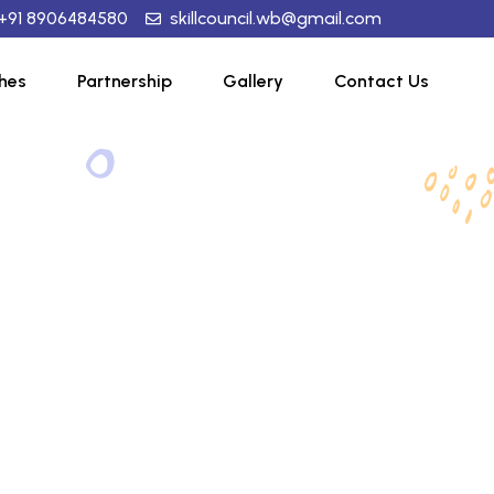
Students and Financial Accounting (Tally Prime) Course st
+91 8906484580
skillcouncil.wb@gmail.com
hes
Partnership
Gallery
Contact Us