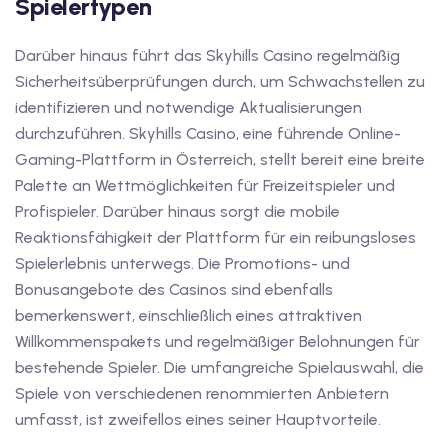
Spielertypen
Darüber hinaus führt das Skyhills Casino regelmäßig
Sicherheitsüberprüfungen durch, um Schwachstellen zu
identifizieren und notwendige Aktualisierungen
durchzuführen. Skyhills Casino, eine führende Online-
Gaming-Plattform in Österreich, stellt bereit eine breite
Palette an Wettmöglichkeiten für Freizeitspieler und
Profispieler. Darüber hinaus sorgt die mobile
Reaktionsfähigkeit der Plattform für ein reibungsloses
Spielerlebnis unterwegs. Die Promotions- und
Bonusangebote des Casinos sind ebenfalls
bemerkenswert, einschließlich eines attraktiven
Willkommenspakets und regelmäßiger Belohnungen für
bestehende Spieler. Die umfangreiche Spielauswahl, die
Spiele von verschiedenen renommierten Anbietern
umfasst, ist zweifellos eines seiner Hauptvorteile.