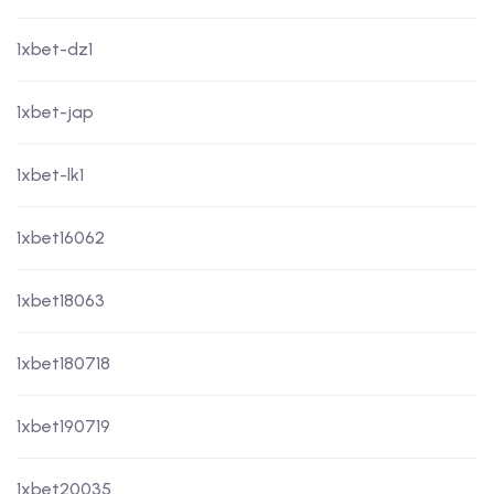
1xbet-dz1
1xbet-jap
1xbet-lk1
1xbet16062
1xbet18063
1xbet180718
1xbet190719
1xbet20035