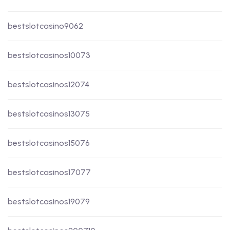
bestslotcasino9062
bestslotcasinos10073
bestslotcasinos12074
bestslotcasinos13075
bestslotcasinos15076
bestslotcasinos17077
bestslotcasinos19079