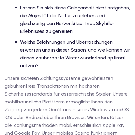
Lassen Sie sich diese Gelegenheit nicht entgehen,
die Majestät der Natur zu erleben und
gleichzeitig den Nervenkitzel Ihres Skyhills-
Erlebnisses zu genießen.
Welche Belohnungen und Überraschungen
erwarten uns in dieser Saison, und wie können wir
dieses zauberhafte Winterwunderland optimal
nutzen?
Unsere sicheren Zahlungssysteme gewährleisten
gebührenfreie Transaktionen mit höchsten
Sicherheitsstandards für österreichische Spieler. Unsere
mobilfreundliche Plattform ermöglicht Ihnen den
Zugang von jedem Gerät aus – sei es Windows, macOS,
iOS oder Android über Ihren Browser. Wir unterstützen
alle Zahlungsmethoden mobil, einschließlich Apple Pay
und Google Pay. Unser mobiles Casino funktioniert