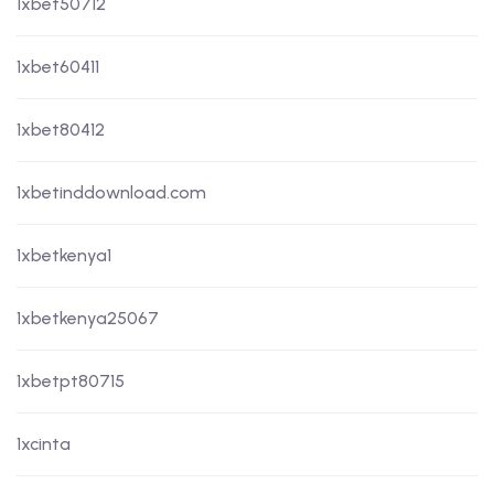
1xbet50712
1xbet60411
1xbet80412
1xbetinddownload.com
1xbetkenya1
1xbetkenya25067
1xbetpt80715
1xcinta