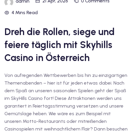
21 Apr, 2026
0 Comments
admin
4 Mins Read
Dreh die Rollen, siege und
feiere täglich mit Skyhills
Casino in Österreich
Von aufregenden Wettbewerben bis hin zu einzigartigen
Themenabenden – hier ist für jeden etwas dabei. Nach
dem Spaß an unseren saisonalen Spielen geht der Spaß
im SkyHills Casino fort! Diese Attraktionen werden uns
garantiert in Feiertagsstimmung versetzen und unsere
Gemütslage heben. Wie wäre es zum Beispiel mit
unseren Motto-Restaurants oder mitreißenden
Casinospielen mit weihnachtlichem Flair? Dann besuchen