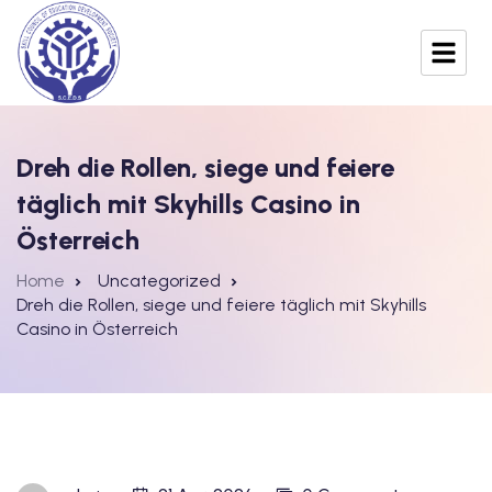
Dreh die Rollen, siege und feiere
täglich mit Skyhills Casino in
Österreich
Home
Uncategorized
Dreh die Rollen, siege und feiere täglich mit Skyhills
Casino in Österreich