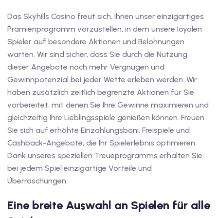
Das Skyhills Casino freut sich, Ihnen unser einzigartiges
Prämienprogramm vorzustellen, in dem unsere loyalen
Spieler auf besondere Aktionen und Belohnungen
warten. Wir sind sicher, dass Sie durch die Nutzung
dieser Angebote noch mehr Vergnügen und
Gewinnpotenzial bei jeder Wette erleben werden. Wir
haben zusätzlich zeitlich begrenzte Aktionen für Sie
vorbereitet, mit denen Sie Ihre Gewinne maximieren und
gleichzeitig Ihre Lieblingsspiele genießen können. Freuen
Sie sich auf erhöhte Einzahlungsboni, Freispiele und
Cashback-Angebote, die Ihr Spielerlebnis optimieren.
Dank unseres speziellen Treueprogramms erhalten Sie
bei jedem Spiel einzigartige Vorteile und
Überraschungen.
Eine breite Auswahl an Spielen für alle