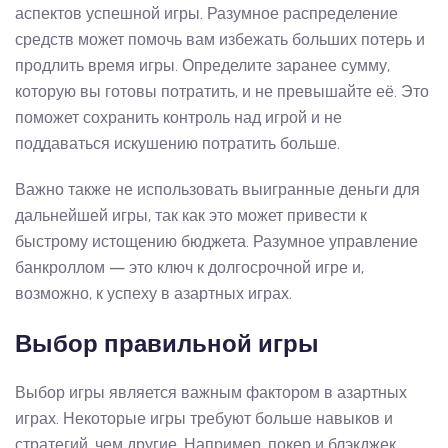
аспектов успешной игры. Разумное распределение
средств может помочь вам избежать больших потерь и
продлить время игры. Определите заранее сумму,
которую вы готовы потратить, и не превышайте её. Это
поможет сохранить контроль над игрой и не
поддаваться искушению потратить больше.
Важно также не использовать выигранные деньги для
дальнейшей игры, так как это может привести к
быстрому истощению бюджета. Разумное управление
банкроллом — это ключ к долгосрочной игре и,
возможно, к успеху в азартных играх.
Выбор правильной игры
Выбор игры является важным фактором в азартных
играх. Некоторые игры требуют больше навыков и
стратегий, чем другие. Например, покер и блэкджек