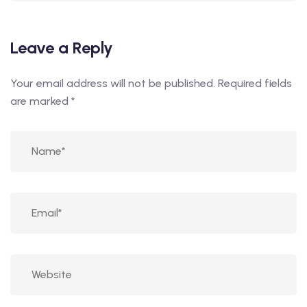
Leave a Reply
Your email address will not be published.
Required fields
are marked
*