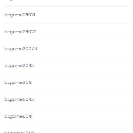
bcgame28021
bcgame28022
bcgame30073
bcgame3043
bcgame3061
bcgame5045
bcgame6041