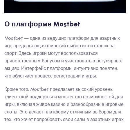
О платформе Mostbet
Mostbet — одна из ведущих платформ для азартных
игр, предлагающая широкий выбор игр и ставок на
спорт. Здесь игроки могут воспользоваться
приветственным бонусом и участвовать в регулярных
акциях. Интерфейс платформы интуитивно понятен,
что облегчает процесс регистрации и игры.
Кроме того, Mostbet предлагает высокий уровень
клиентской поддержки и множество возможностей для
игры, включая живое казино и разнообразные игровые
слоты. Это делает платформу отличным выбором для
тех, кто хочет попробовать свои силы в азартных играх.