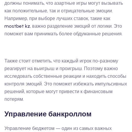
должны понимать, что азартные игры могут вызывать
как положительные, так и отрицательные эмоции.
Например, при выборе лучших ставок, такие как
mostbet kz
, важно разделение эмоций от логики. Это
поможет вам принимать более обдуманные решения.
Также стоит отметить, что каждый игрок по-разному
реагирует на выигрыш и проигрыш. Поэтому важно
исследовать собственные реакции и находить способы
контроля эмоций. Это поможет избежать импульсивных
решений, которые могут привести к финансовым
потерям.
Управление банкроллом
Управление бюджетом — один из самых важных