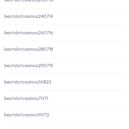
bestslotcasinos240714
bestslotcasinos260716
bestslotcasinos280718
bestslotcasinos290719
bestslotcasinos30823
bestslotcasinos7071
bestslotcasinos9072