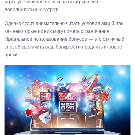
игры, увеличивая шансы на выигрыш без
дополнительных затрат.
Однако стоит внимательно читать условия акций, так
как некоторые из них могут иметь ограничения.
Правильное использование бонусов — это отличный
способ увеличить ваш банкролл и продлить игровое
время.