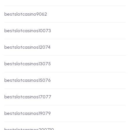
bestslotcasino9062
bestslotcasinos10073
bestslotcasinos12074
bestslotcasinos13075
bestslotcasinos15076
bestslotcasinos17077
bestslotcasinos19079
bestslotcasinos200710