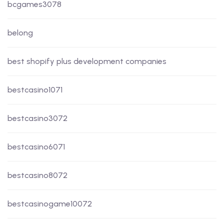
bcgames3078
belong
best shopify plus development companies
bestcasino1071
bestcasino3072
bestcasino6071
bestcasino8072
bestcasinogame10072