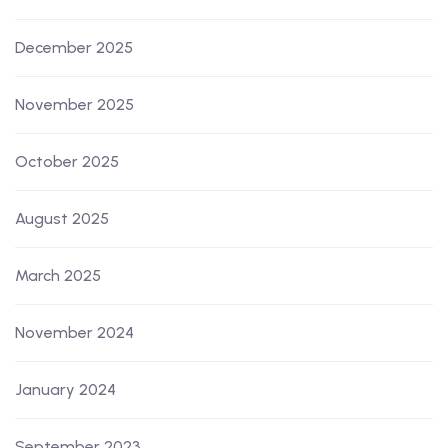
December 2025
November 2025
October 2025
August 2025
March 2025
November 2024
January 2024
September 2023