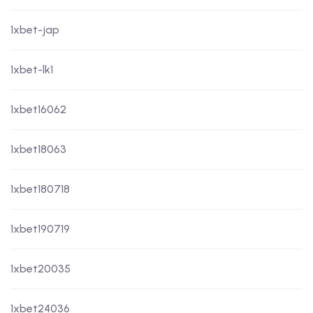
1xbet-jap
1xbet-lk1
1xbet16062
1xbet18063
1xbet180718
1xbet190719
1xbet20035
1xbet24036