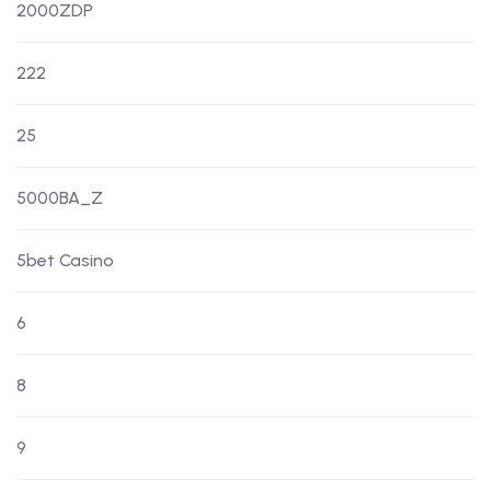
2000ZDP
222
25
5000BA_Z
5bet Casino
6
8
9