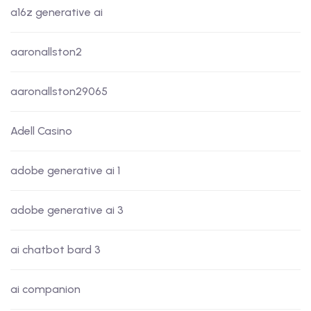
a16z generative ai
aaronallston2
aaronallston29065
Adell Casino
adobe generative ai 1
adobe generative ai 3
ai chatbot bard 3
ai companion