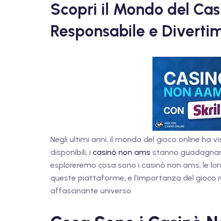
Scopri il Mondo del Ca
Responsabile e Diverti
Negli ultimi anni, il mondo del gioco online ha 
disponibili, i
casinò non ams
stanno guadagnando
esploreremo cosa sono i casinò non ams, le loro 
queste piattaforme, e l’importanza del gioco 
affascinante universo.