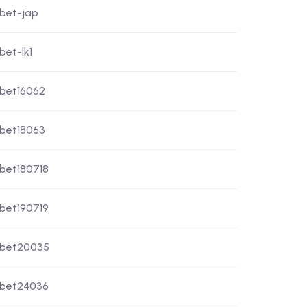
xbet-jap
bet-lk1
xbet16062
xbet18063
xbet180718
xbet190719
xbet20035
xbet24036