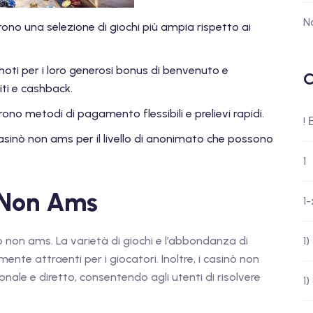
N
ono una selezione di giochi più ampia rispetto ai
oti per i loro generosi bonus di benvenuto e
C
iti e cashback.
rono metodi di pagamento flessibili e prelievi rapidi.
!
casinò non ams per il livello di anonimato che possono
1
 Non Ams
1
nò non ams. La varietà di giochi e l’abbondanza di
1
te attraenti per i giocatori. Inoltre, i casinò non
nale e diretto, consentendo agli utenti di risolvere
1)