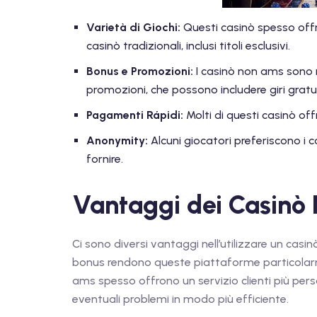
Varietà di Giochi:
Questi casinò spesso offr
casinò tradizionali, inclusi titoli esclusivi.
Bonus e Promozioni:
I casinò non ams sono n
promozioni, che possono includere giri gratu
Pagamenti Rápidi:
Molti di questi casinò off
Anonymity:
Alcuni giocatori preferiscono i 
fornire.
Vantaggi dei Casinò
Ci sono diversi vantaggi nell’utilizzare un casi
bonus rendono queste piattaforme particolarmen
ams spesso offrono un servizio clienti più perso
eventuali problemi in modo più efficiente.