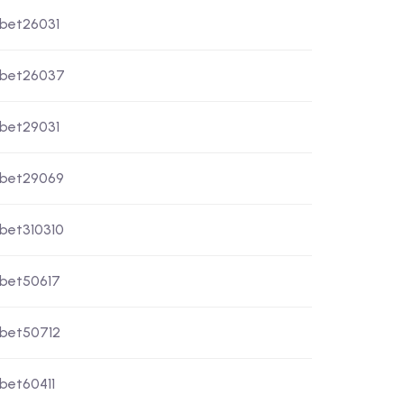
xbet26031
xbet26037
xbet29031
xbet29069
xbet310310
xbet50617
xbet50712
xbet60411