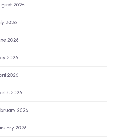
ugust 2026
uly 2026
une 2026
ay 2026
pril 2026
arch 2026
ebruary 2026
anuary 2026