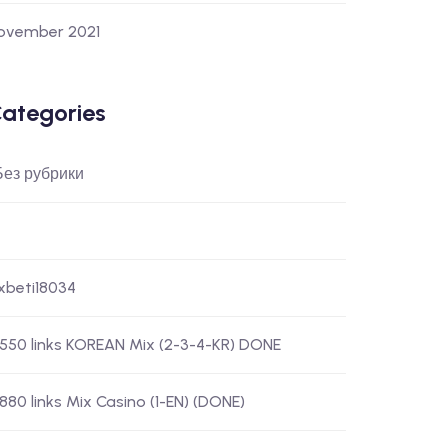
ovember 2021
ategories
 Без рубрики
-xbeti18034
) 550 links KOREAN Mix (2-3-4-KR) DONE
 880 links Mix Casino (1-EN) (DONE)