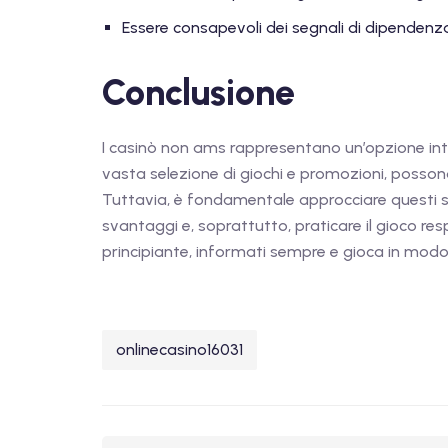
Essere consapevoli dei segnali di dipendenza
Conclusione
I casinò non ams rappresentano un’opzione int
vasta selezione di giochi e promozioni, posson
Tuttavia, è fondamentale approcciare questi si
svantaggi e, soprattutto, praticare il gioco re
principiante, informati sempre e gioca in modo 
onlinecasino16031