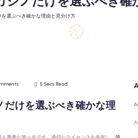
カジノだけを選ぶべき確
けを選ぶべき確かな理由と見分け方
omments
5 Secs Read
A
ノだけを選ぶべき確かな理
A
J
最も重要な第一歩です。適切なライセンスを保有し、
信