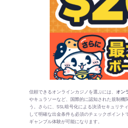
信頼できるオンラインカジノを選ぶには、
オン
やキュラソーなど、国際的に認知された規制機
う。さらに、SSL暗号化による決済セキュリテ
して明確な出金条件も必須のチェックポイント
ギャンブル体験が可能になります。