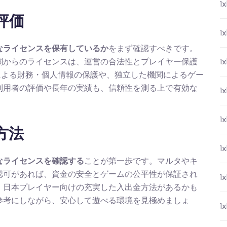
1
評価
1
なライセンスを保有しているか
をまず確認すべきです。
関からのライセンスは、運営の合法性とプレイヤー保護
1
による財務・個人情報の保護や、独立した機関によるゲー
利用者の評価や長年の実績も、信頼性を測る上で有効な
1
1
方法
1
なライセンスを確認する
ことが第一歩です。マルタやキ
認可があれば、資金の安全とゲームの公平性が保証され
1
、日本プレイヤー向けの充実した入出金方法があるかも
参考にしながら、安心して遊べる環境を見極めましょ
1