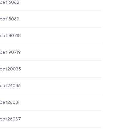
xbet16062
xbet18063
xbet180718
xbet190719
xbet20035
xbet24036
xbet26031
xbet26037