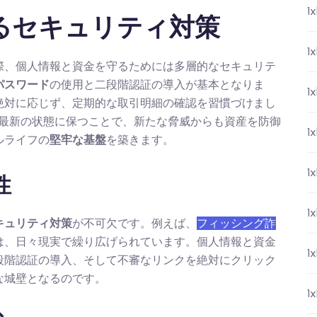
1
るセキュリティ対策
1
際、個人情報と資金を守るためには多層的なセキュリテ
パスワード
の使用と二段階認証の導入が基本となりま
1
絶対に応じず、定期的な取引明細の確認を習慣づけまし
に最新の状態に保つことで、新たな脅威からも資産を防御
1
ルライフの
堅牢な基盤
を築きます。
1
性
1
キュリティ対策
が不可欠です。例えば、
フィッシング詐
は、日々現実で繰り広げられています。個人情報と資金
1
段階認証の導入、そして不審なリンクを絶対にクリック
な城壁となるのです。
1