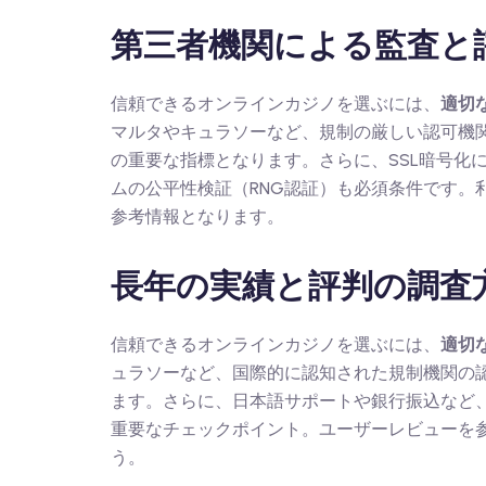
第三者機関による監査と
信頼できるオンラインカジノを選ぶには、
適切
マルタやキュラソーなど、規制の厳しい認可機
の重要な指標となります。さらに、SSL暗号化
ムの公平性検証（RNG認証）も必須条件です。
参考情報となります。
長年の実績と評判の調査
信頼できるオンラインカジノを選ぶには、
適切
ュラソーなど、国際的に認知された規制機関の
ます。さらに、日本語サポートや銀行振込など
重要なチェックポイント。ユーザーレビューを
う。