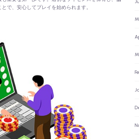
J
ことで、安心してプレイを始められます。
M
A
M
F
J
D
N