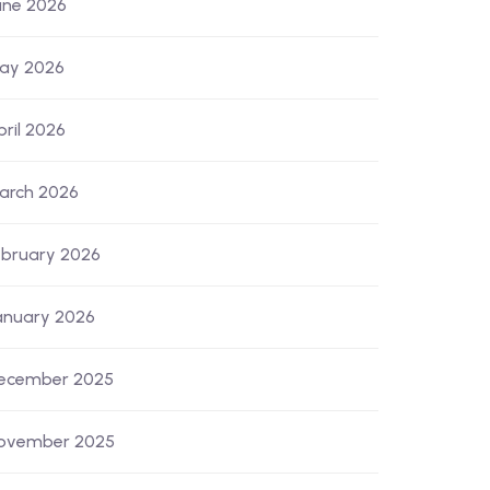
une 2026
ay 2026
pril 2026
arch 2026
ebruary 2026
anuary 2026
ecember 2025
ovember 2025