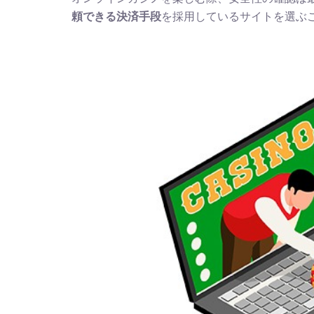
頼できる決済手段
を採用しているサイトを選ぶ