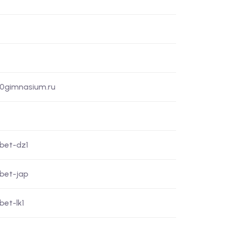
50gimnasium.ru
xbet-dz1
xbet-jap
bet-lk1