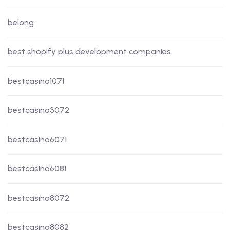
belong
best shopify plus development companies
bestcasino1071
bestcasino3072
bestcasino6071
bestcasino6081
bestcasino8072
bestcasino8082