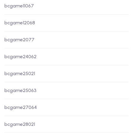
bcgame11067
bcgame12068
bcgame2077
bcgame24062
bcgame25021
bcgame25063
bcgame27064
bcgame28021