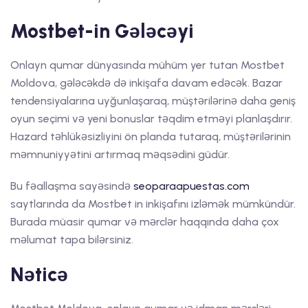
Mostbet-in Gələcəyi
Onlayn qumar dünyasında mühüm yer tutan Mostbet
Moldova, gələcəkdə də inkişafa davam edəcək. Bazar
tendensiyalarına uyğunlaşaraq, müştərilərinə daha geniş
oyun seçimi və yeni bonuslar təqdim etməyi planlaşdırır.
Hazard təhlükəsizliyini ön planda tutaraq, müştərilərinin
məmnuniyyətini artırmaq məqsədini güdür.
Bu fəallaşma sayəsində
seoparaapuestas.com
saytlarında da Mostbet in inkişafını izləmək mümkündür.
Burada müasir qumar və mərclər haqqında daha çox
məlumat tapa bilərsiniz.
Nəticə