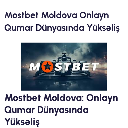
Mostbet Moldova Onlayn
Qumar Dünyasında Yüksəliş
Mostbet Moldova: Onlayn
Qumar Dünyasında
Yüksəliş