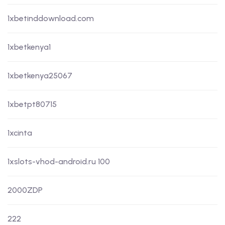
1xbetinddownload.com
1xbetkenya1
1xbetkenya25067
1xbetpt80715
1xcinta
1xslots-vhod-android.ru 100
2000ZDP
222