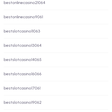
bestonlinecasino21064
bestonlinecasino9061
bestslotcasino11063
bestslotcasino13064
bestslotcasino14065
bestslotcasino16066
bestslotcasino17061
bestslotcasino19062