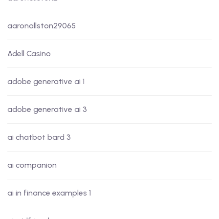
aaronallston29065
Adell Casino
adobe generative ai 1
adobe generative ai 3
ai chatbot bard 3
ai companion
ai in finance examples 1