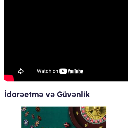
İdarəetmə və Güvənlik