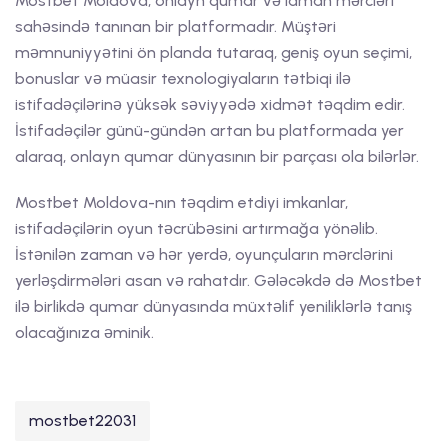
Mostbet Moldova, onlayn qumar və idman mərcləri
sahəsində tanınan bir platformadır. Müştəri
məmnuniyyətini ön planda tutaraq, geniş oyun seçimi,
bonuslar və müasir texnologiyaların tətbiqi ilə
istifadəçilərinə yüksək səviyyədə xidmət təqdim edir.
İstifadəçilər günü-gündən artan bu platformada yer
alaraq, onlayn qumar dünyasının bir parçası ola bilərlər.
Mostbet Moldova-nın təqdim etdiyi imkanlar,
istifadəçilərin oyun təcrübəsini artırmağa yönəlib.
İstənilən zaman və hər yerdə, oyunçuların mərclərini
yerləşdirmələri asan və rahatdır. Gələcəkdə də Mostbet
ilə birlikdə qumar dünyasında müxtəlif yeniliklərlə tanış
olacağınıza əminik.
mostbet22031