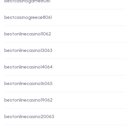
bestcasinogame8081
bestcasinogreece8061
bestonlinecasino11062
bestonlinecasino13063
bestonlinecasino14064
bestonlinecasino16065
bestonlinecasino19062
bestonlinecasino20063