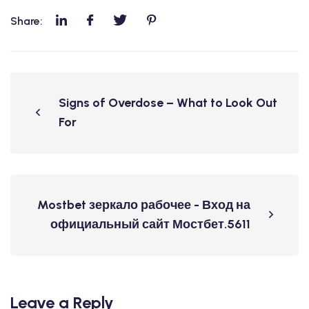
Share:
Signs of Overdose – What to Look Out
For
Mostbet зеркало рабочее - Вход на
официальный сайт Мостбет.5611
Leave a Reply