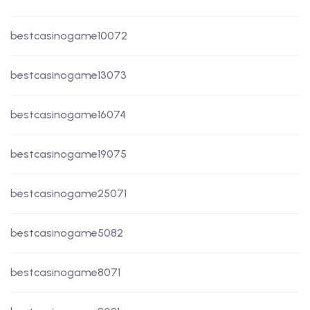
bestcasinogame10072
bestcasinogame13073
bestcasinogame16074
bestcasinogame19075
bestcasinogame25071
bestcasinogame5082
bestcasinogame8071