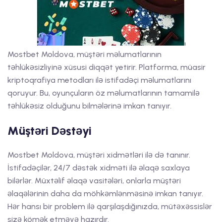
Mostbet Moldova, müştəri məlumatlarının
təhlükəsizliyinə xüsusi diqqət yetirir. Platforma, müasir
kriptoqrafiya metodları ilə istifadəçi məlumatlarını
qoruyur. Bu, oyunçuların öz məlumatlarının tamamilə
təhlükəsiz olduğunu bilmələrinə imkan tanıyır.
Müştəri Dəstəyi
Mostbet Moldova, müştəri xidmətləri ilə də tanınır.
İstifadəçilər, 24/7 dəstək xidməti ilə əlaqə saxlaya
bilərlər. Müxtəlif əlaqə vasitələri, onlarla müştəri
əlaqələrinin daha da möhkəmlənməsinə imkan tanıyır.
Hər hansı bir problem ilə qarşılaşdığınızda, mütəxəssislər
sizə kömək etməyə hazırdır.