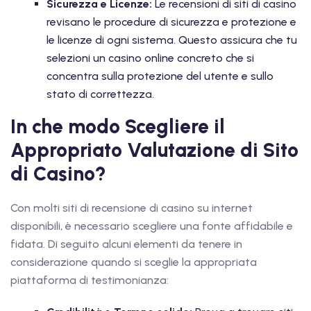
Sicurezza e Licenze:
Le recensioni di siti di casino
revisano le procedure di sicurezza e protezione e
le licenze di ogni sistema. Questo assicura che tu
selezioni un casino online concreto che si
concentra sulla protezione del utente e sullo
stato di correttezza.
In che modo Scegliere il
Appropriato Valutazione di Sito
di Casino?
Con molti siti di recensione di casino su internet
disponibili, è necessario scegliere una fonte affidabile e
fidata. Di seguito alcuni elementi da tenere in
considerazione quando si sceglie la appropriata
piattaforma di testimonianza: