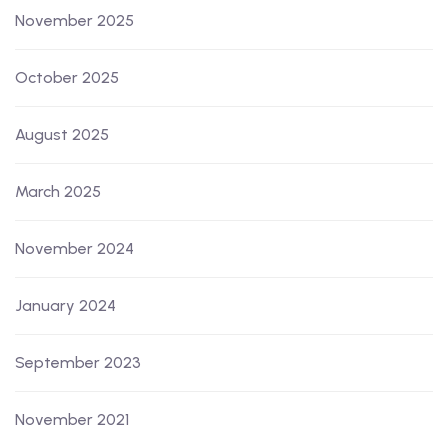
November 2025
October 2025
August 2025
March 2025
November 2024
January 2024
September 2023
November 2021