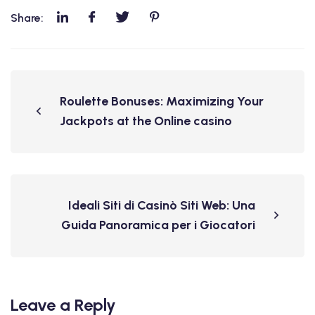
Share:
Roulette Bonuses: Maximizing Your
Jackpots at the Online casino
Ideali Siti di Casinò Siti Web: Una
Guida Panoramica per i Giocatori
Leave a Reply