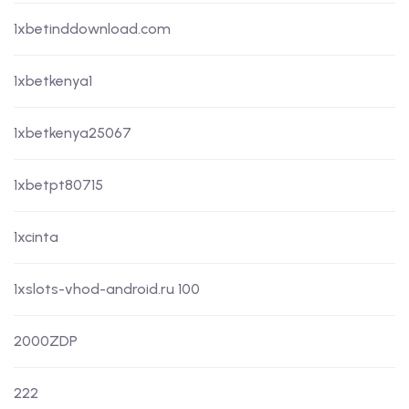
1xbetinddownload.com
1xbetkenya1
1xbetkenya25067
1xbetpt80715
1xcinta
1xslots-vhod-android.ru 100
2000ZDP
222