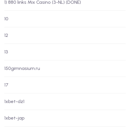
1) 880 links Mix Casino (3-NL) (DONE)
10
12
13
150gimnasium.ru
17
1xbet-dz1
1xbet-jap