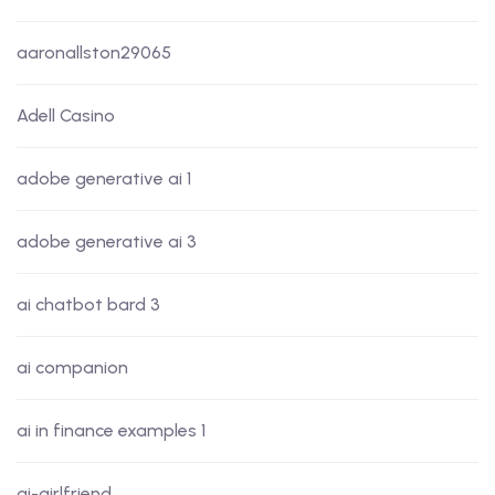
aaronallston29065
Adell Casino
adobe generative ai 1
adobe generative ai 3
ai chatbot bard 3
ai companion
ai in finance examples 1
ai-girlfriend