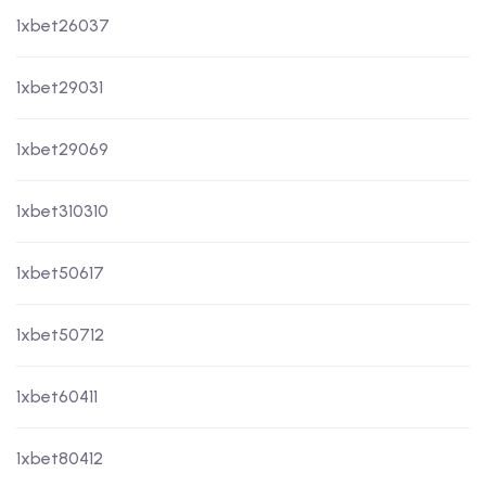
1xbet26037
1xbet29031
1xbet29069
1xbet310310
1xbet50617
1xbet50712
1xbet60411
1xbet80412