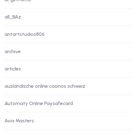
all_BAz
antartstudios806
archive
articles
ausländische online casinos schweiz
Automaty Online Paysafecard
Avia Masters