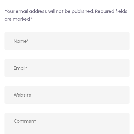
Your email address will not be published.
Required fields
are marked
*