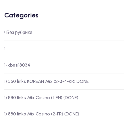
Categories
! Без рубрики
1
1-xbeti18034
1) 550 links KOREAN Mix (2-3-4-KR) DONE
1) 880 links Mix Casino (1-EN) (DONE)
1) 880 links Mix Casino (2-FR) (DONE)