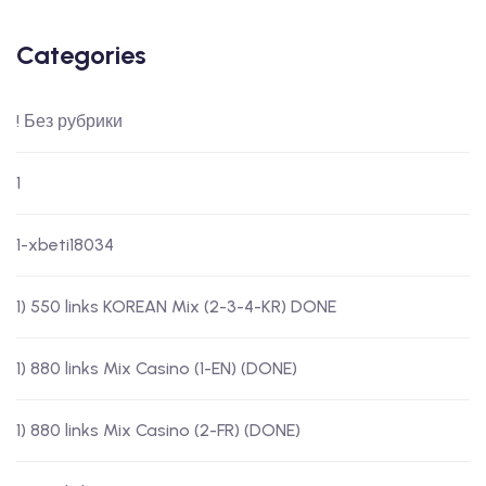
Categories
! Без рубрики
1
1-xbeti18034
1) 550 links KOREAN Mix (2-3-4-KR) DONE
1) 880 links Mix Casino (1-EN) (DONE)
1) 880 links Mix Casino (2-FR) (DONE)