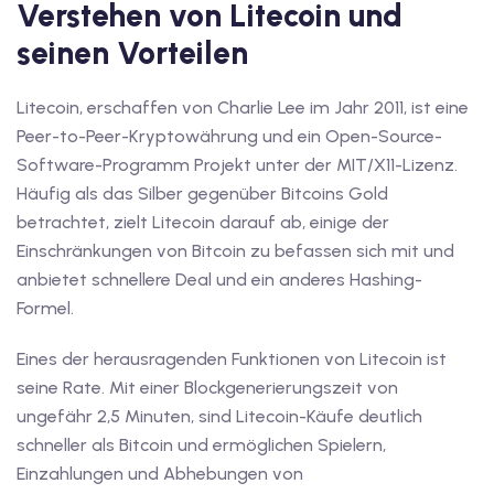
Verstehen von Litecoin und
seinen Vorteilen
Litecoin, erschaffen von Charlie Lee im Jahr 2011, ist eine
Peer-to-Peer-Kryptowährung und ein Open-Source-
Software-Programm Projekt unter der MIT/X11-Lizenz.
Häufig als das Silber gegenüber Bitcoins Gold
betrachtet, zielt Litecoin darauf ab, einige der
Einschränkungen von Bitcoin zu befassen sich mit und
anbietet schnellere Deal und ein anderes Hashing-
Formel.
Eines der herausragenden Funktionen von Litecoin ist
seine Rate. Mit einer Blockgenerierungszeit von
ungefähr 2,5 Minuten, sind Litecoin-Käufe deutlich
schneller als Bitcoin und ermöglichen Spielern,
Einzahlungen und Abhebungen von