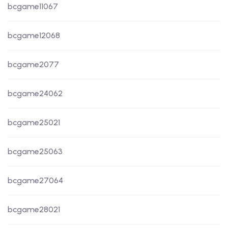
bcgame11067
bcgame12068
bcgame2077
bcgame24062
bcgame25021
bcgame25063
bcgame27064
bcgame28021