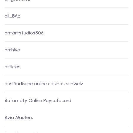
all_BAz
antartstudios806
archive
articles
ausländische online casinos schweiz
Automaty Online Paysafecard
Avia Masters