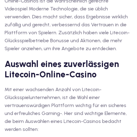
Online-Casinos ist die wahrscheinlich gerechte
Videospiel Moderne Technologie, die sie üblich
verwenden. Dies macht sicher, dass Ergebnisse wirklich
zufällig und gerecht, verbessernd das Vertrauen in die
Plattform von Spielern. Zusätzlich haben viele Litecoin-
Glücksspielbetriebe Bonusse und Aktionen, die mehr
Spieler anziehen, um ihre Angebote zu entdecken.
Auswahl eines zuverlässigen
Litecoin-Online-Casino
Mit einer wachsenden Anzahl von Litecoin-
Glücksspielunternehmen, ist die Wahl einer
vertrauenswürdigen Plattform wichtig für ein sicheres
und erfreuliches Gaming-. Hier sind wichtige Elemente,
die beim Auswählen eines Litecoin-Casinos bedacht
werden sollten: