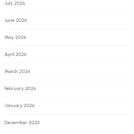
July 2026
June 2026
May 2026
April 2026
March 2026
February 2026
January 2026
December 2025