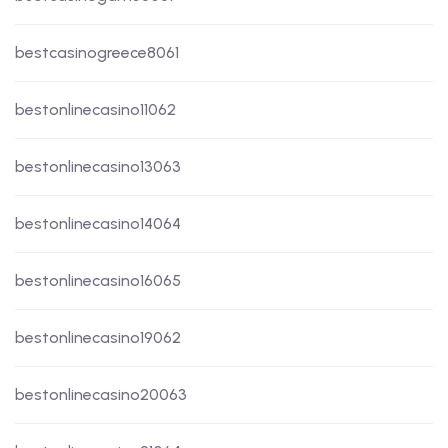
bestcasinogreece8061
bestonlinecasino11062
bestonlinecasino13063
bestonlinecasino14064
bestonlinecasino16065
bestonlinecasino19062
bestonlinecasino20063