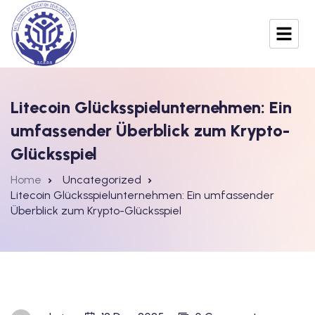
Litecoin Glücksspielunternehmen: Ein
umfassender Überblick zum Krypto-
Glücksspiel
Home
Uncategorized
Litecoin Glücksspielunternehmen: Ein umfassender
Überblick zum Krypto-Glücksspiel