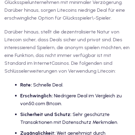
Glücksspielunternehmen mit minimaler Verzögerung.
Darüber hinaus, sorgen Litecoins niedrige Deal für eine
erschwingliche Option für Glücksspieler\-Spieler.
Darüber hinaus, stellt die dezentralisierte Natur von
Litecoin sicher, dass Deals sicher und privat sind. Dies
interessierend Spielern, die anonym spielen möchten, ein
eine Funktion, das nicht immer verfügbar ist mit
Standard im InternetCasinos. Die folgenden sind
Schlüsselerweiterungen von Verwendung Litecoin:
Rate:
Schnelle Deal.
Erschwinglich:
Niedrigere Deal im Vergleich zu
von50.com
Bitcoin.
Sicherheit und Schutz:
Sehr geschützte
Transaktionen mit Datenschutz Merkmalen.
Zugänglichkeit:
Weit genehmigt durch