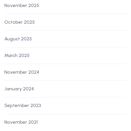
November 2025
October 2025
August 2025
March 2025
November 2024
January 2024
September 2023
November 2021