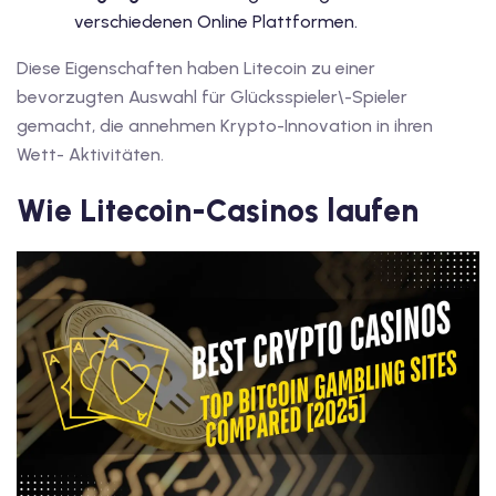
verschiedenen Online Plattformen.
Diese Eigenschaften haben Litecoin zu einer
bevorzugten Auswahl für Glücksspieler\-Spieler
gemacht, die annehmen Krypto-Innovation in ihren
Wett- Aktivitäten.
Wie Litecoin-Casinos laufen