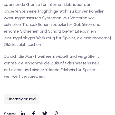
spannende Grenze für Internet Liebhaber dar,
anbietenden eine tragfähige Wahl zu konventionellen
währungsbasierten Systemen. Mit Vorteilen wie
schnellen Transaktionen, reduzierter Gebühren und
erhöhte Sicherheit und Schutz bietet Litecoin ein
leistungsfähiges Werkzeug für Spieler, die eine moderne]
Glücksspiel- suchen.
Da sich die Markt weiterentwickelt und vergrößert,
könnte die Annahme die Zukunft des Wettens neu
definieren und eine erfüllende Erlebnis für Spieler
weltweit versprechen.
Uncategorized
Share: