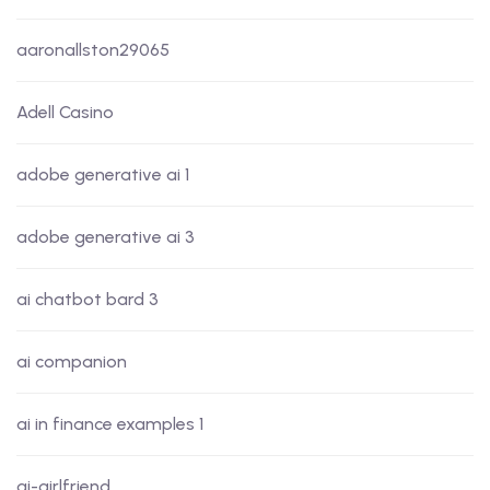
aaronallston29065
Adell Casino
adobe generative ai 1
adobe generative ai 3
ai chatbot bard 3
ai companion
ai in finance examples 1
ai-girlfriend