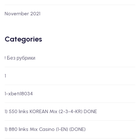
November 2021
Categories
! Без рубрики
1
1-xbeti18034
1) 550 links KOREAN Mix (2-3-4-KR) DONE
1) 880 links Mix Casino (1-EN) (DONE)