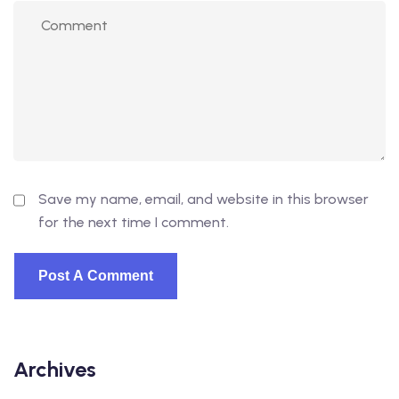
Save my name, email, and website in this browser
for the next time I comment.
Archives