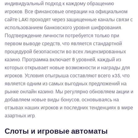
индивидуальный подход к каждому обращению
игроков. Все финансовые операции на официальном
сайте LAKI проходят через защищенные каналы связи с
использованием банковского уровня шифрования.
Подтверждение личности потребуется только при
первом выводе средств, что является стандартной
процедурой безопасности во всех лицензированных
казино. Программа включает 8 уровней, каждый из
которых открывает новые возможности и награды для
игроков. Условия отыгрыша составляют всего x35, что
является одним из самых выгодных предложений на
рынке онлайн казино. Мы регулярно обновляем акции и
добавляем новые виды бонусов, основываясь на
отзывах наших игроков и последних тенденциях в мире
азартных игр.
Слоты и игровые автоматы