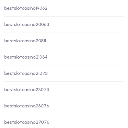
bestslotcasino19062
bestslotcasino20063
bestslotcasino20811
bestslotcasino21064
bestslotcasino21072
bestslotcasino23073
bestslotcasino26076
bestslotcasino27076