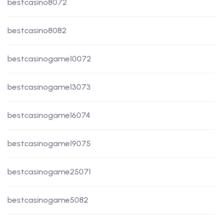
bestcasino8072
bestcasino8082
bestcasinogame10072
bestcasinogame13073
bestcasinogame16074
bestcasinogame19075
bestcasinogame25071
bestcasinogame5082