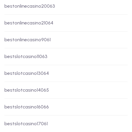
bestonlinecasino20063
bestonlinecasino21064
bestonlinecasino9061
bestslotcasino11063
bestslotcasino13064
bestslotcasino14065
bestslotcasino16066
bestslotcasino17061