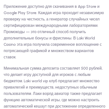
Приложение доступно для скачивания в App Store и
Google Play Store. Каждая игра проходит независимую
проверку на честность, а генератор случайных чисел
сертифицирован международными лабораториями.
Промокоды — это отличный способ получить
дополнительные бонусы и фриспины. В Laki World
Casino эта игра получила современное воплощение с
потрясающей графикой и множеством вариантов
ставок.
Минимальная сумма депозита составляет 500 рублей,
что делает игру доступной для игроков с любым
бюджетом. Laki world vip клуб предлагает множество
привилегий и преимуществ, недоступных обычным
пользователям. Лаки ворлд авиатор также предлагает
функцию автоматической игры, где можно настроить
автоматический кешаут при достижении определенного