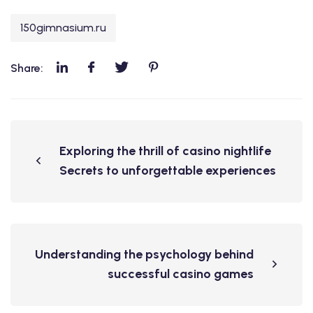
150gimnasium.ru
Share:
Exploring the thrill of casino nightlife
Secrets to unforgettable experiences
Understanding the psychology behind
successful casino games