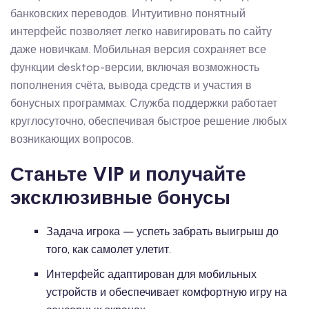
банковских переводов. Интуитивно понятный
интерфейс позволяет легко навигировать по сайту
даже новичкам. Мобильная версия сохраняет все
функции desktop-версии, включая возможность
пополнения счёта, вывода средств и участия в
бонусных программах. Служба поддержки работает
круглосуточно, обеспечивая быстрое решение любых
возникающих вопросов.
Станьте VIP и получайте
эксклюзивные бонусы
Задача игрока — успеть забрать выигрыш до
того, как самолет улетит.
Интерфейс адаптирован для мобильных
устройств и обеспечивает комфортную игру на