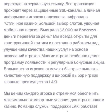
переходе на зеркальную ссылку. Все транзакции
проходят через защищенные SSL-каналы, а личная
информация игроков надежно зашифрована.
“Отличное казино! Большой выбор слотов, удобная
мобильная версия. Выиграла $5,000 на Bonanza,
деньги перевели за день.” Мы всегда открыты для
конструктивной критики и постоянно работаем над
улучшением качества наших услуг на основе
пожеланий игроков. Многие игроки особенно ценят
программу лояльности и регулярные бонусные акции.
Большинство игроков отмечают быстрые выплаты,
качественную поддержку и широкий выбор игр как
главные преимущества LAKI.
Мы ценим каждого игрока и стремимся обеспечить
максимально комфортные условия для игры в нашем
казино. Команда службы поддержки LAKI работает