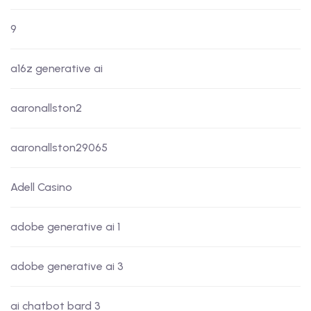
9
a16z generative ai
aaronallston2
aaronallston29065
Adell Casino
adobe generative ai 1
adobe generative ai 3
ai chatbot bard 3