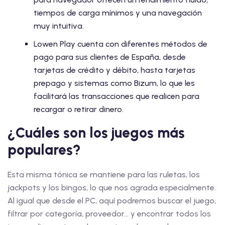
tiempos de carga mínimos y una navegación
muy intuitiva.
Lowen Play cuenta con diferentes métodos de
pago para sus clientes de España, desde
tarjetas de crédito y débito, hasta tarjetas
prepago y sistemas como Bizum, lo que les
facilitará las transacciones que realicen para
recargar o retirar dinero.
¿Cuáles son los juegos más
populares?
Esta misma tónica se mantiene para las ruletas, los
jackpots y los bingos, lo que nos agrada especialmente.
Al igual que desde el PC, aquí podremos buscar el juego,
filtrar por categoría, proveedor… y encontrar todos los