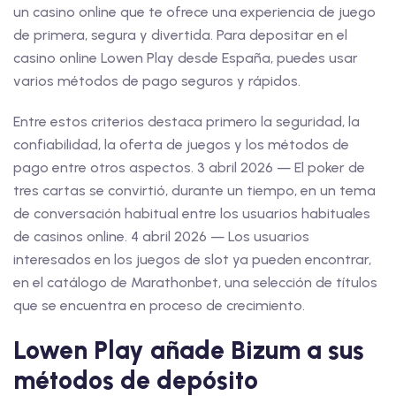
un casino online que te ofrece una experiencia de juego
de primera, segura y divertida. Para depositar en el
casino online Lowen Play desde España, puedes usar
varios métodos de pago seguros y rápidos.
Entre estos criterios destaca primero la seguridad, la
confiabilidad, la oferta de juegos y los métodos de
pago entre otros aspectos. 3 abril 2026 — El poker de
tres cartas se convirtió, durante un tiempo, en un tema
de conversación habitual entre los usuarios habituales
de casinos online. 4 abril 2026 — Los usuarios
interesados en los juegos de slot ya pueden encontrar,
en el catálogo de Marathonbet, una selección de títulos
que se encuentra en proceso de crecimiento.
Lowen Play añade Bizum a sus
métodos de depósito