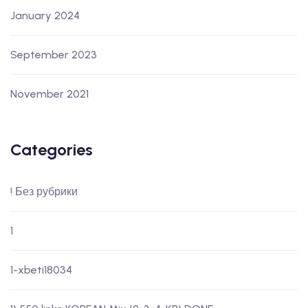
January 2024
September 2023
November 2021
Categories
! Без рубрики
1
1-xbeti18034