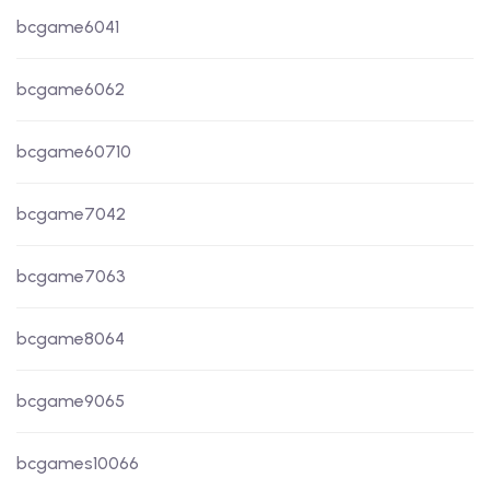
bcgame6041
bcgame6062
bcgame60710
bcgame7042
bcgame7063
bcgame8064
bcgame9065
bcgames10066