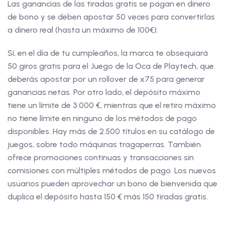
Las ganancias de las tiradas gratis se pagan en dinero
de bono y se deben apostar 50 veces para convertirlas
a dinero real (hasta un máximo de 100€).
Sí, en el día de tu cumpleaños, la marca te obsequiará
50 giros gratis para el Juego de la Oca de Playtech, que
deberás apostar por un rollover de x75 para generar
ganancias netas. Por otro lado, el depósito máximo
tiene un límite de 3.000 €, mientras que el retiro máximo
no tiene límite en ninguno de los métodos de pago
disponibles. Hay más de 2.500 títulos en su catálogo de
juegos, sobre todo máquinas tragaperras. También
ofrece promociones continuas y transacciones sin
comisiones con múltiples métodos de pago. Los nuevos
usuarios pueden aprovechar un bono de bienvenida que
duplica el depósito hasta 150 € más 150 tiradas gratis.