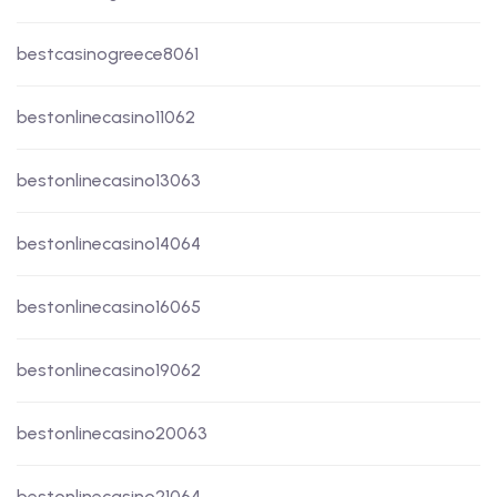
bestcasinogreece8061
bestonlinecasino11062
bestonlinecasino13063
bestonlinecasino14064
bestonlinecasino16065
bestonlinecasino19062
bestonlinecasino20063
bestonlinecasino21064