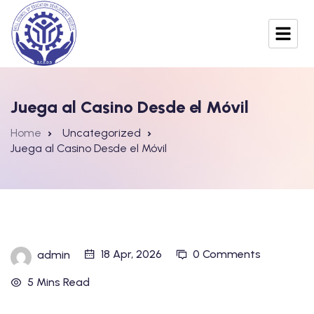
Juega al Casino Desde el Móvil
Home
Uncategorized
Juega al Casino Desde el Móvil
18 Apr, 2026
0 Comments
admin
5 Mins Read