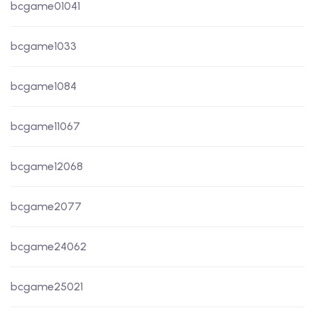
bcgame01041
bcgame1033
bcgame1084
bcgame11067
bcgame12068
bcgame2077
bcgame24062
bcgame25021