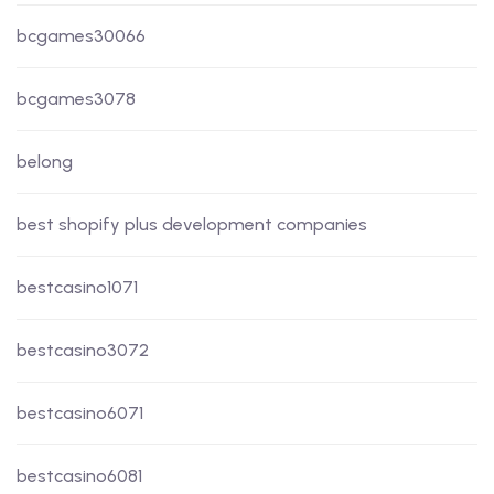
bcgames30066
bcgames3078
belong
best shopify plus development companies
bestcasino1071
bestcasino3072
bestcasino6071
bestcasino6081