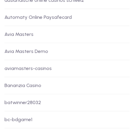
ausländische online casinos schweiz
Automaty Online Paysafecard
Avia Masters
Avia Masters Demo
aviamasters-casinos
Bananzia Casino
batwinner28032
bc-bdgame1