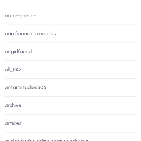
ai companion
ai in finance examples 1
ai-girlfriend
all_BAz
antartstudios806
archive
articles