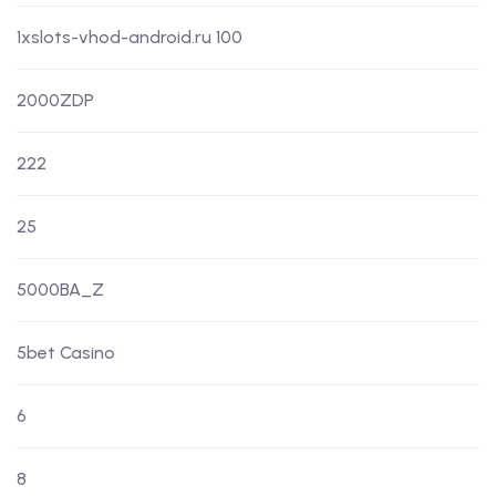
1xslots-vhod-android.ru 100
2000ZDP
222
25
5000BA_Z
5bet Casino
6
8