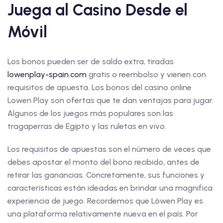
Juega al Casino Desde el
Móvil
Los bonos pueden ser de saldo extra, tiradas
lowenplay-spain.com
gratis o reembolso y vienen con
requisitos de apuesta. Los bonos del casino online
Lowen Play son ofertas que te dan ventajas para jugar.
Algunos de los juegos más populares son las
tragaperras de Egipto y las ruletas en vivo.
Los requisitos de apuestas son el número de veces que
debes apostar el monto del bono recibido, antes de
retirar las ganancias. Concretamente, sus funciones y
características están ideadas en brindar una magnifica
experiencia de juego. Recordemos que Löwen Play es
una plataforma relativamente nueva en el país. Por