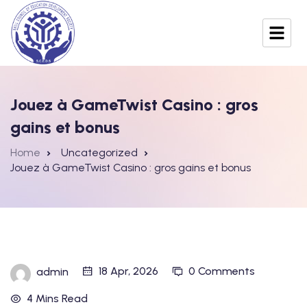
Jouez à GameTwist Casino : gros
gains et bonus
Home
Uncategorized
Jouez à GameTwist Casino : gros gains et bonus
18 Apr, 2026
0 Comments
admin
4 Mins Read