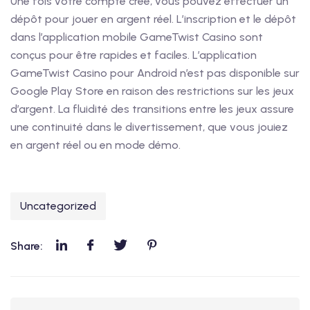
Une fois votre compte créé, vous pouvez effectuer un
dépôt pour jouer en argent réel. L’inscription et le dépôt
dans l’application mobile GameTwist Casino sont
conçus pour être rapides et faciles. L’application
GameTwist Casino pour Android n’est pas disponible sur
Google Play Store en raison des restrictions sur les jeux
d’argent. La fluidité des transitions entre les jeux assure
une continuité dans le divertissement, que vous jouiez
en argent réel ou en mode démo.
Uncategorized
Share: