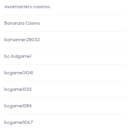
aviamasters-casinos
Bananzia Casino
batwinner28032
bc-bdgame1
bcgame01041
bcgame1033
bcgame1084
bcgame11067