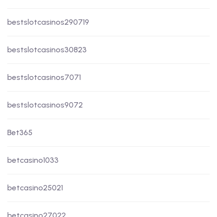
bestslotcasinos290719
bestslotcasinos30823
bestslotcasinos7071
bestslotcasinos9072
Bet365
betcasino1033
betcasino25021
betcasino27022