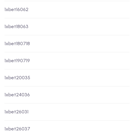
1xbet16062
1xbet18063
1xbet180718
1xbet190719
1xbet20035
1xbet24036
1xbet26031
1xbet26037