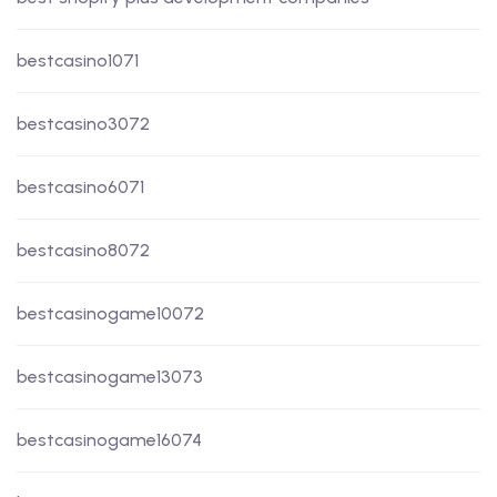
bestcasino1071
bestcasino3072
bestcasino6071
bestcasino8072
bestcasinogame10072
bestcasinogame13073
bestcasinogame16074