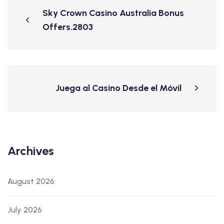
Sky Crown Casino Australia Bonus
Offers.2803
Juega al Casino Desde el Móvil
Archives
August 2026
July 2026