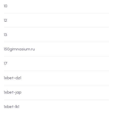
10
12
13
150gimnasium.ru
17
1xbet-dz1
1xbet-jap
1xbet-lk1