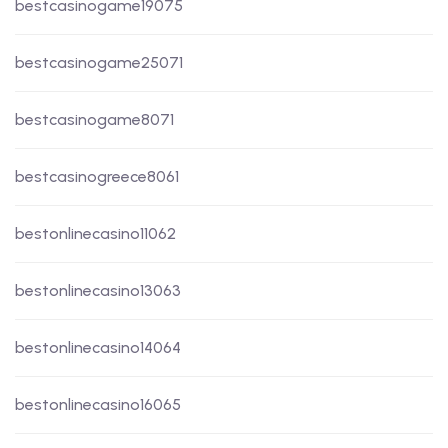
bestcasinogame19075
bestcasinogame25071
bestcasinogame8071
bestcasinogreece8061
bestonlinecasino11062
bestonlinecasino13063
bestonlinecasino14064
bestonlinecasino16065