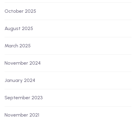
October 2025
August 2025
March 2025
November 2024
January 2024
September 2023
November 2021