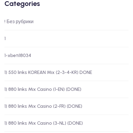
Categories
! Без рубрики
1
1-xbeti18034
1) 550 links KOREAN Mix (2-3-4-KR) DONE
1) 880 links Mix Casino (1-EN) (DONE)
1) 880 links Mix Casino (2-FR) (DONE)
1) 880 links Mix Casino (3-NL) (DONE)