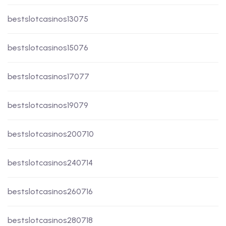
bestslotcasinos13075
bestslotcasinos15076
bestslotcasinos17077
bestslotcasinos19079
bestslotcasinos200710
bestslotcasinos240714
bestslotcasinos260716
bestslotcasinos280718