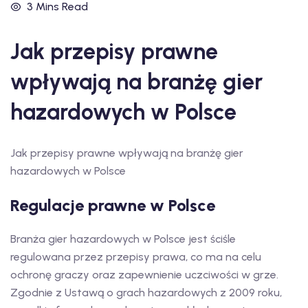
3 Mins Read
Jak przepisy prawne
wpływają na branżę gier
hazardowych w Polsce
Jak przepisy prawne wpływają na branżę gier
hazardowych w Polsce
Regulacje prawne w Polsce
Branża gier hazardowych w Polsce jest ściśle
regulowana przez przepisy prawa, co ma na celu
ochronę graczy oraz zapewnienie uczciwości w grze.
Zgodnie z Ustawą o grach hazardowych z 2009 roku,