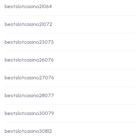
bestslotcasino21064
bestslotcasino21072
bestslotcasino23073
bestslotcasino26076
bestslotcasino27076
bestslotcasino28077
bestslotcasino30079
bestslotcasino30812