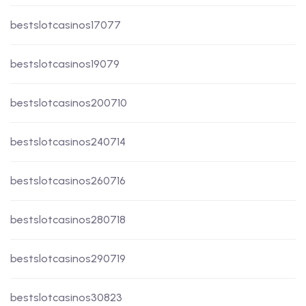
bestslotcasinos17077
bestslotcasinos19079
bestslotcasinos200710
bestslotcasinos240714
bestslotcasinos260716
bestslotcasinos280718
bestslotcasinos290719
bestslotcasinos30823