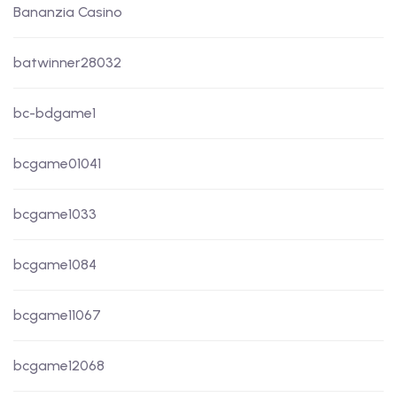
Bananzia Casino
batwinner28032
bc-bdgame1
bcgame01041
bcgame1033
bcgame1084
bcgame11067
bcgame12068