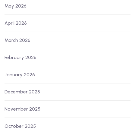
May 2026
April 2026
March 2026
February 2026
January 2026
December 2025
November 2025
October 2025