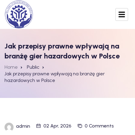
Jak przepisy prawne wpływają na
branżę gier hazardowych w Polsce
Home
Public
Jak przepisy prawne wpływają na branżę gier
hazardowych w Polsce
02 Apr, 2026
0 Comments
admin