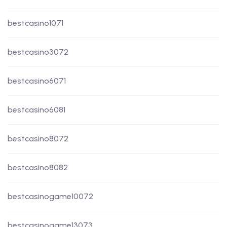
bestcasino1071
bestcasino3072
bestcasino6071
bestcasino6081
bestcasino8072
bestcasino8082
bestcasinogame10072
bestcasinogame13073