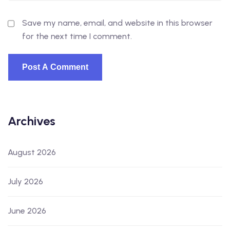
Save my name, email, and website in this browser
for the next time I comment.
Archives
August 2026
July 2026
June 2026