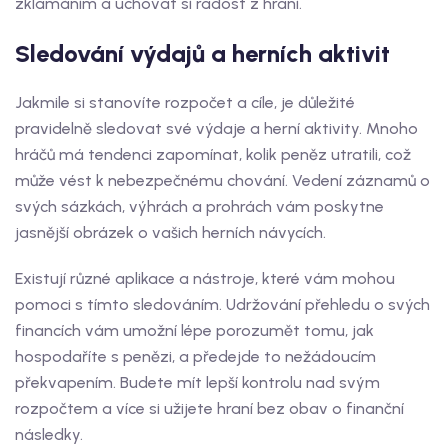
zklamáním a uchovat si radost z hraní.
Sledování výdajů a herních aktivit
Jakmile si stanovíte rozpočet a cíle, je důležité
pravidelně sledovat své výdaje a herní aktivity. Mnoho
hráčů má tendenci zapomínat, kolik peněz utratili, což
může vést k nebezpečnému chování. Vedení záznamů o
svých sázkách, výhrách a prohrách vám poskytne
jasnější obrázek o vašich herních návycích.
Existují různé aplikace a nástroje, které vám mohou
pomoci s tímto sledováním. Udržování přehledu o svých
financích vám umožní lépe porozumět tomu, jak
hospodaříte s penězi, a předejde to nežádoucím
překvapením. Budete mít lepší kontrolu nad svým
rozpočtem a více si užijete hraní bez obav o finanční
následky.