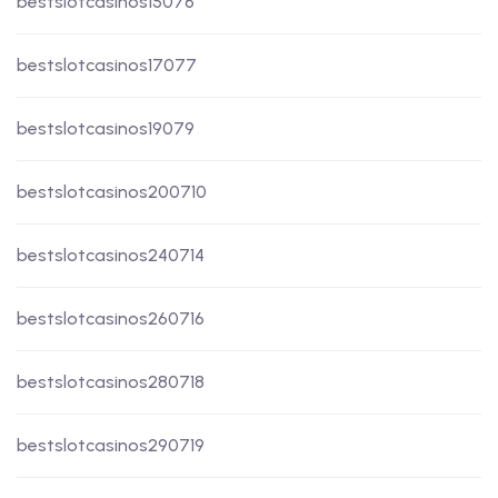
bestslotcasinos15076
bestslotcasinos17077
bestslotcasinos19079
bestslotcasinos200710
bestslotcasinos240714
bestslotcasinos260716
bestslotcasinos280718
bestslotcasinos290719