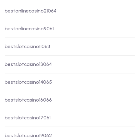
bestonlinecasino21064
bestonlinecasino9061
bestslotcasino11063
bestslotcasino13064
bestslotcasino14065
bestslotcasino16066
bestslotcasino17061
bestslotcasino19062