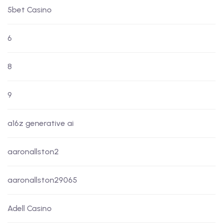
5bet Casino
6
8
9
a16z generative ai
aaronallston2
aaronallston29065
Adell Casino