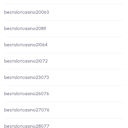
bestslotcasino20063
bestslotcasino20811
bestslotcasino21064
bestslotcasino21072
bestslotcasino23073
bestslotcasino26076
bestslotcasino27076
bestslotcasino28077