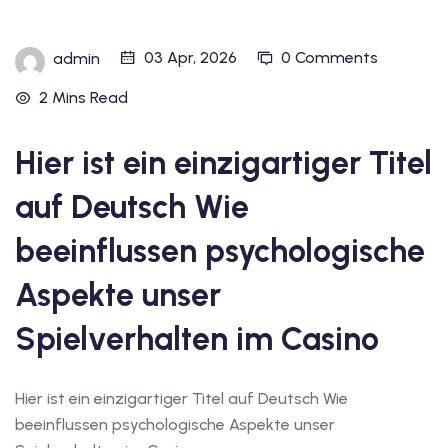
03 Apr, 2026
0 Comments
admin
2 Mins Read
Hier ist ein einzigartiger Titel
auf Deutsch Wie
beeinflussen psychologische
Aspekte unser
Spielverhalten im Casino
Hier ist ein einzigartiger Titel auf Deutsch Wie
beeinflussen psychologische Aspekte unser