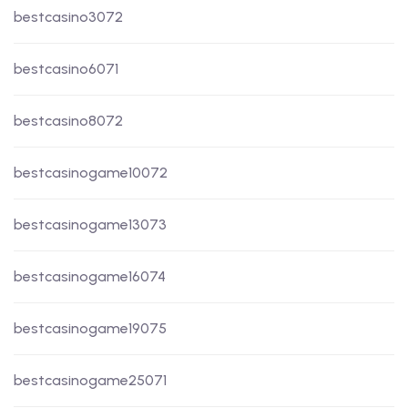
bestcasino3072
bestcasino6071
bestcasino8072
bestcasinogame10072
bestcasinogame13073
bestcasinogame16074
bestcasinogame19075
bestcasinogame25071