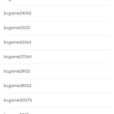
bcgame24062
bcgame25021
bcgame25063
bcgame27064
bcgame28021
bcgame28022
bcgame30073