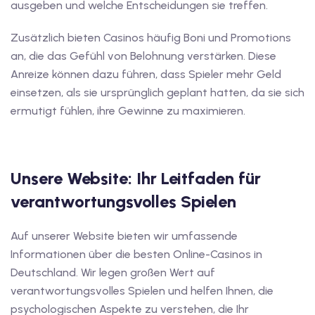
ausgeben und welche Entscheidungen sie treffen.
Zusätzlich bieten Casinos häufig Boni und Promotions
an, die das Gefühl von Belohnung verstärken. Diese
Anreize können dazu führen, dass Spieler mehr Geld
einsetzen, als sie ursprünglich geplant hatten, da sie sich
ermutigt fühlen, ihre Gewinne zu maximieren.
Unsere Website: Ihr Leitfaden für
verantwortungsvolles Spielen
Auf unserer Website bieten wir umfassende
Informationen über die besten Online-Casinos in
Deutschland. Wir legen großen Wert auf
verantwortungsvolles Spielen und helfen Ihnen, die
psychologischen Aspekte zu verstehen, die Ihr