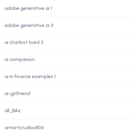
adobe generative ai 1
adobe generative ai 3
ai chatbot bard 3
ai companion
ai in finance examples 1
ai-girlfriend
all_BAz
antartstudios806