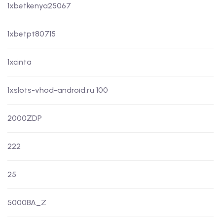
1xbetkenya25067
1xbetpt80715
1xcinta
1xslots-vhod-android.ru 100
2000ZDP
222
25
5000BA_Z