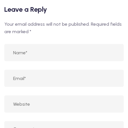
Leave a Reply
Your email address will not be published.
Required fields
are marked
*