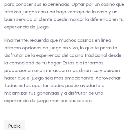
para conocer sus experiencias. Optar por un casino que
ofrezca juegos con una baja ventaja de la casa y un
buen servicio al cliente puede marcar la diferencia en tu
experiencia de juego.
Finalmente, recuerda que muchos casinos en línea
ofrecen opciones de juego en vivo, lo que te permite
disfrutar de la experiencia del casino tradicional desde
la comodidad de tu hogar. Estas plataformas
proporcionan una interacción más dinámica y pueden
hacer que el juego sea más emocionante. Aprovechar
todas estas oportunidades puede ayudarte a
maximizar tus ganancias y a disfrutar de una
experiencia de juego más enriquecedora.
Public