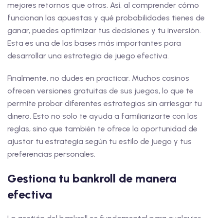
mejores retornos que otras. Así, al comprender cómo
funcionan las apuestas y qué probabilidades tienes de
ganar, puedes optimizar tus decisiones y tu inversión.
Esta es una de las bases más importantes para
desarrollar una estrategia de juego efectiva.
Finalmente, no dudes en practicar. Muchos casinos
ofrecen versiones gratuitas de sus juegos, lo que te
permite probar diferentes estrategias sin arriesgar tu
dinero. Esto no solo te ayuda a familiarizarte con las
reglas, sino que también te ofrece la oportunidad de
ajustar tu estrategia según tu estilo de juego y tus
preferencias personales.
Gestiona tu bankroll de manera
efectiva