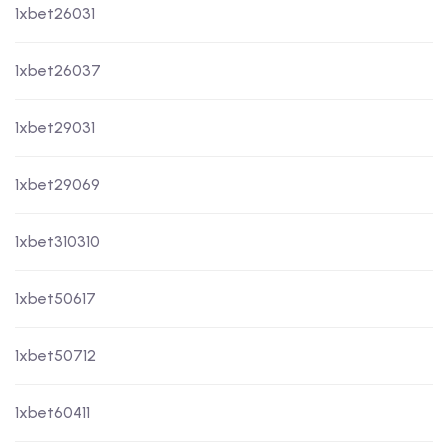
1xbet26031
1xbet26037
1xbet29031
1xbet29069
1xbet310310
1xbet50617
1xbet50712
1xbet60411