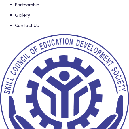
Partnership
Gallery
Contact Us