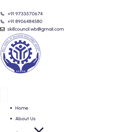
Skip
hyamik Students and Financial Accounting (Tally Prime) Co
to
+91 9733570674
content
+91 8906484580
skillcouncil.wb@gmail.com
Home
About Us