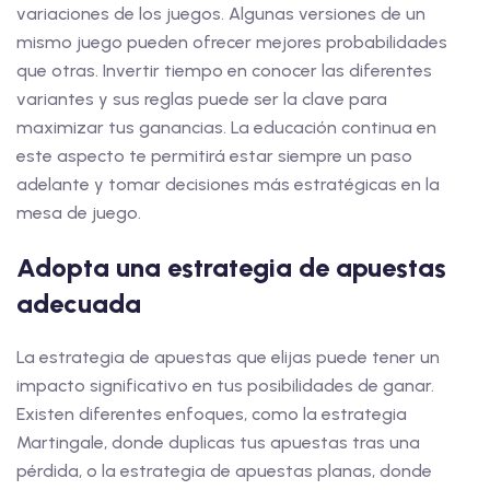
variaciones de los juegos. Algunas versiones de un
mismo juego pueden ofrecer mejores probabilidades
que otras. Invertir tiempo en conocer las diferentes
variantes y sus reglas puede ser la clave para
maximizar tus ganancias. La educación continua en
este aspecto te permitirá estar siempre un paso
adelante y tomar decisiones más estratégicas en la
mesa de juego.
Adopta una estrategia de apuestas
adecuada
La estrategia de apuestas que elijas puede tener un
impacto significativo en tus posibilidades de ganar.
Existen diferentes enfoques, como la estrategia
Martingale, donde duplicas tus apuestas tras una
pérdida, o la estrategia de apuestas planas, donde