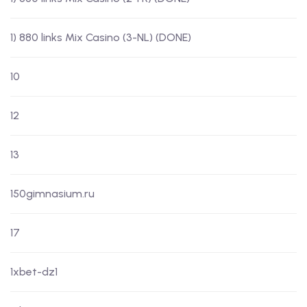
1) 880 links Mix Casino (3-NL) (DONE)
10
12
13
150gimnasium.ru
17
1xbet-dz1