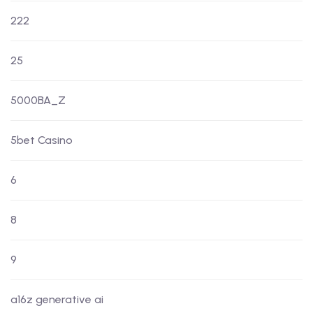
222
25
5000BA_Z
5bet Casino
6
8
9
a16z generative ai