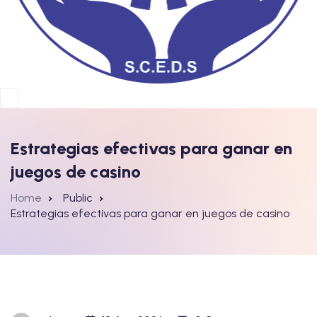
Estrategias efectivas para ganar en
juegos de casino
Home
Public
Estrategias efectivas para ganar en juegos de casino