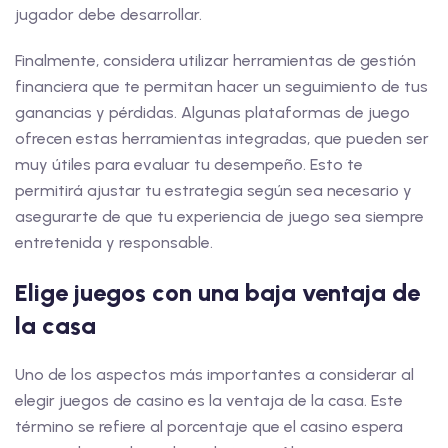
jugador debe desarrollar.
Finalmente, considera utilizar herramientas de gestión
financiera que te permitan hacer un seguimiento de tus
ganancias y pérdidas. Algunas plataformas de juego
ofrecen estas herramientas integradas, que pueden ser
muy útiles para evaluar tu desempeño. Esto te
permitirá ajustar tu estrategia según sea necesario y
asegurarte de que tu experiencia de juego sea siempre
entretenida y responsable.
Elige juegos con una baja ventaja de
la casa
Uno de los aspectos más importantes a considerar al
elegir juegos de casino es la ventaja de la casa. Este
término se refiere al porcentaje que el casino espera