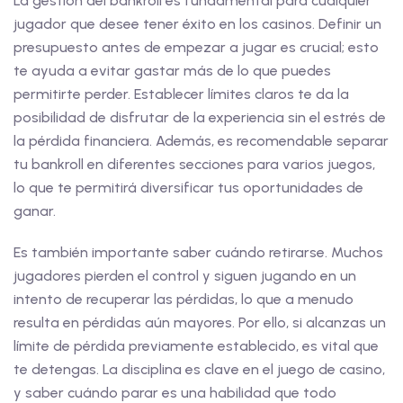
La gestión del bankroll es fundamental para cualquier
jugador que desee tener éxito en los casinos. Definir un
presupuesto antes de empezar a jugar es crucial; esto
te ayuda a evitar gastar más de lo que puedes
permitirte perder. Establecer límites claros te da la
posibilidad de disfrutar de la experiencia sin el estrés de
la pérdida financiera. Además, es recomendable separar
tu bankroll en diferentes secciones para varios juegos,
lo que te permitirá diversificar tus oportunidades de
ganar.
Es también importante saber cuándo retirarse. Muchos
jugadores pierden el control y siguen jugando en un
intento de recuperar las pérdidas, lo que a menudo
resulta en pérdidas aún mayores. Por ello, si alcanzas un
límite de pérdida previamente establecido, es vital que
te detengas. La disciplina es clave en el juego de casino,
y saber cuándo parar es una habilidad que todo