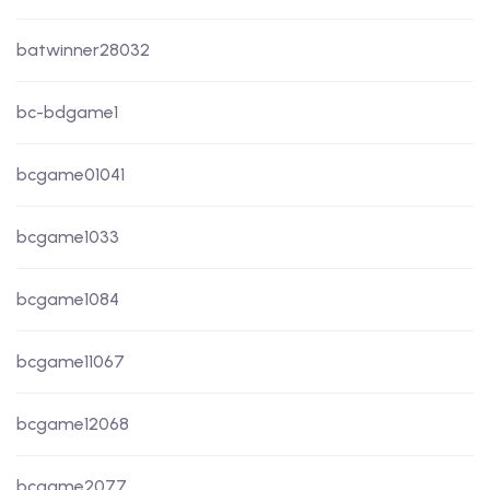
batwinner28032
bc-bdgame1
bcgame01041
bcgame1033
bcgame1084
bcgame11067
bcgame12068
bcgame2077