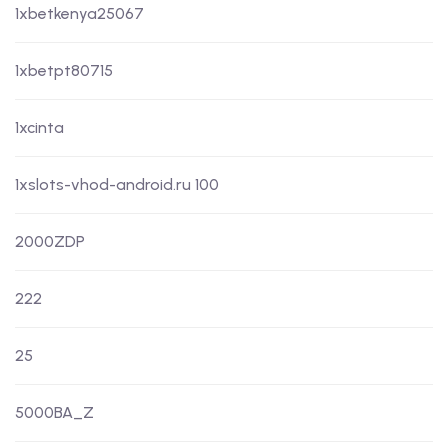
1xbetkenya25067
1xbetpt80715
1xcinta
1xslots-vhod-android.ru 100
2000ZDP
222
25
5000BA_Z