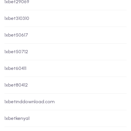
1xbet29069
1xbet310310
1xbet50617
1xbet50712
1xbet60411
1xbet80412
1xbetinddownload.com
1xbetkenya1