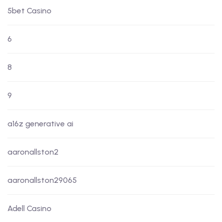
5bet Casino
6
8
9
a16z generative ai
aaronallston2
aaronallston29065
Adell Casino