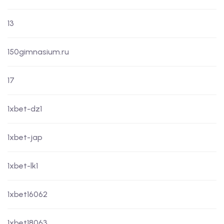
13
150gimnasium.ru
17
1xbet-dz1
1xbet-jap
1xbet-lk1
1xbet16062
1xbet18063