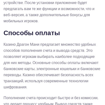
устройстве. После установки приложение будет
предлагать вам те же функции и возможности, что и
веб-версия, а также дополнительные бонусы для
мобильных игроков.
Способы оплаты
Казино Драгон Мани предлагает множество удобных
способов пополнения счета и вывода средств. Это
позволяет игрокам выбирать наиболее подходящие
для них методы. Основные способы оплаты включают
банковские карты, электронные кошельки и банковские
переводы. Казино обеспечивает безопасность всех
транзакций, используя современные технологии
шифрования.
Пополнение счета происходит быстро и без комиссии,
что делает процесс удобным. Вывод средств также