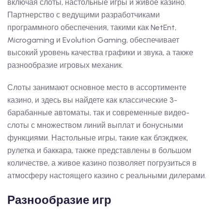
включая слоты, настольные игры и живое казино.
Партнерство с ведущими разработчиками
программного обеспечения, такими как NetEnt,
Microgaming и Evolution Gaming, обеспечивает
высокий уровень качества графики и звука, а также
разнообразие игровых механик.
Слоты занимают основное место в ассортименте
казино, и здесь вы найдете как классические 3-
барабанные автоматы, так и современные видео-
слоты с множеством линий выплат и бонусными
функциями. Настольные игры, такие как блэкджек,
рулетка и баккара, также представлены в большом
количестве, а живое казино позволяет погрузиться в
атмосферу настоящего казино с реальными дилерами.
Разнообразие игр