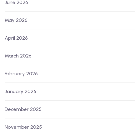
June 2026
May 2026
April 2026
March 2026
February 2026
January 2026
December 2025
November 2025