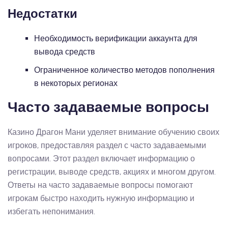
Недостатки
Необходимость верификации аккаунта для
вывода средств
Ограниченное количество методов пополнения
в некоторых регионах
Часто задаваемые вопросы
Казино Драгон Мани уделяет внимание обучению своих
игроков, предоставляя раздел с часто задаваемыми
вопросами. Этот раздел включает информацию о
регистрации, выводе средств, акциях и многом другом.
Ответы на часто задаваемые вопросы помогают
игрокам быстро находить нужную информацию и
избегать непонимания.