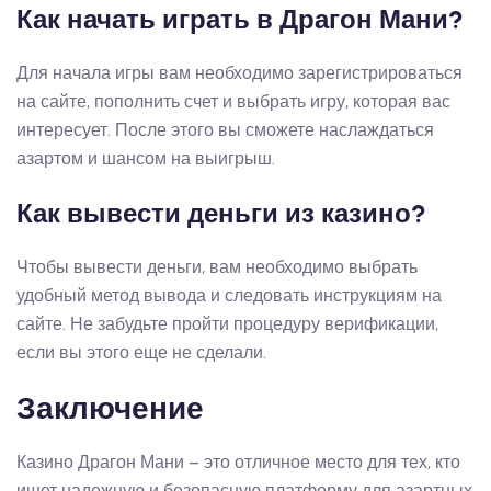
Как начать играть в Драгон Мани?
Для начала игры вам необходимо зарегистрироваться
на сайте, пополнить счет и выбрать игру, которая вас
интересует. После этого вы сможете наслаждаться
азартом и шансом на выигрыш.
Как вывести деньги из казино?
Чтобы вывести деньги, вам необходимо выбрать
удобный метод вывода и следовать инструкциям на
сайте. Не забудьте пройти процедуру верификации,
если вы этого еще не сделали.
Заключение
Казино Драгон Мани – это отличное место для тех, кто
ищет надежную и безопасную платформу для азартных