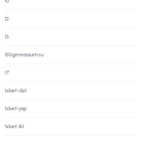
10
12
13
150gimnasium.ru
17
1xbet-dz1
1xbet-jap
1xbet-lk1