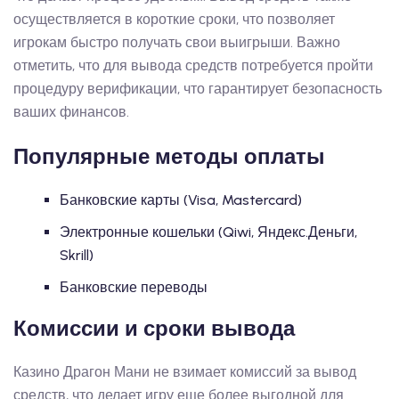
осуществляется в короткие сроки, что позволяет
игрокам быстро получать свои выигрыши. Важно
отметить, что для вывода средств потребуется пройти
процедуру верификации, что гарантирует безопасность
ваших финансов.
Популярные методы оплаты
Банковские карты (Visa, Mastercard)
Электронные кошельки (Qiwi, Яндекс.Деньги,
Skrill)
Банковские переводы
Комиссии и сроки вывода
Казино Драгон Мани не взимает комиссий за вывод
средств, что делает игру еще более выгодной для