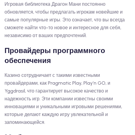
Игровая библиотека Драгон Мани постоянно
обновляется, чтобы предлагать игрокам новейшие и
самые популярные игры. Это означает, что вы всегда
сможете найти что-то новое и интересное для себя,
независимо от ваших предпочтений.
Провайдеры программного
обеспечения
Казино сотрудничает с такими известными
провайдерами, как Pragmatic Play, Play’n GO, и
Yggdrasil, что гарантирует высокое качество и
надежность игр. Эти компании известны своими
инновациями и уникальными игровыми решениями,
которые делают каждую игру увлекательной и
запоминающейся.