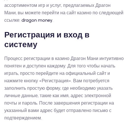
ассортиментом игр и услуг, предлагаемых Драгон
Мани, вы можете перейти на сайт казино по следующей
ссылке:
dragon money
.
Регистрация и вход в
систему
Процесс регистрации в казино Драгон Мани интуитивно
понятен и доступен каждому. Для того чтобы начать
играть, просто перейдите на официальный сайт и
нажмите кнопку «Регистрация». Вам потребуется
заполнить простую форму, где необходимо указать
личные данные, такие как имя, адрес электронной
почты и пароль. После завершения регистрации на
указанный вами адрес будет отправлено письмо с
подтверждением.