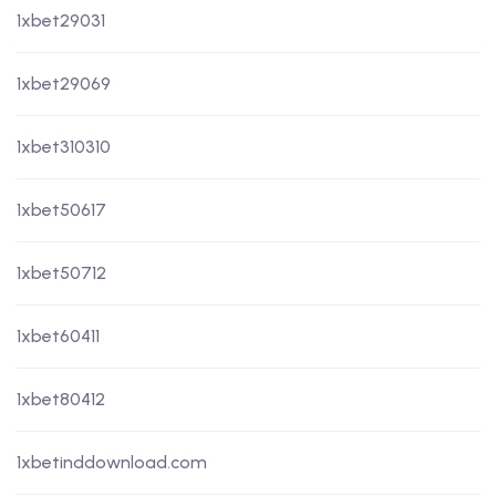
1xbet29031
1xbet29069
1xbet310310
1xbet50617
1xbet50712
1xbet60411
1xbet80412
1xbetinddownload.com