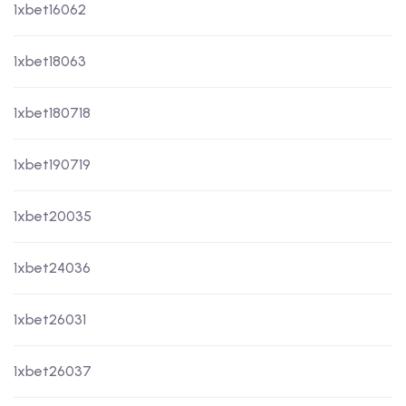
1xbet16062
1xbet18063
1xbet180718
1xbet190719
1xbet20035
1xbet24036
1xbet26031
1xbet26037