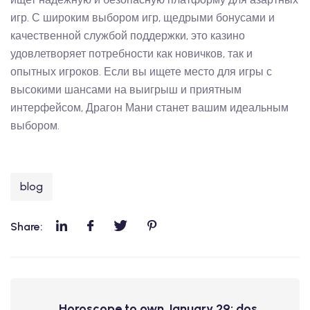
игр. С широким выбором игр, щедрыми бонусами и
качественной службой поддержки, это казино
удовлетворяет потребности как новичков, так и
опытных игроков. Если вы ищете место для игры с
высокими шансами на выигрыш и приятным
интерфейсом, Драгон Мани станет вашим идеальным
выбором.
blog
Share:
Horoscope to own January 29: dos