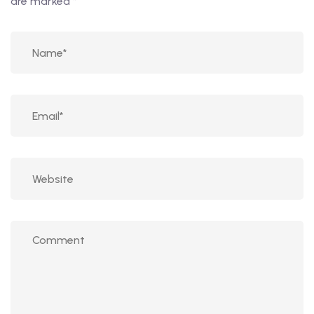
are marked
*