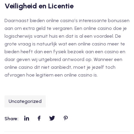
Veiligheid en Licentie
Daarnaast bieden online casino’s interessante bonussen
aan om extra geld te vergaren. Een online casino doe je
logischerwijs vanuit huis en dat is al een voordeel. De
grote vraag is natuurlijk wat een online casino meer te
bieden heeft dan een fysiek bezoek aan een casino en
daar geven wij uitgebreid antwoord op. Wanneer een
online casino dit niet aanbiedt, moet je jezelf toch
afvragen hoe legitiem een online casino is.
Uncategorized
Share: