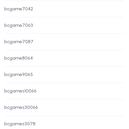
bcgame7042
bcgame7063
bcgame7087
bcgame8064
bcgame9065
bcgames10066
bcgames30066
bcgames3078