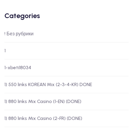
Categories
! Без рубрики
1
1-xbeti18034
1) 550 links KOREAN Mix (2-3-4-KR) DONE
1) 880 links Mix Casino (1-EN) (DONE)
1) 880 links Mix Casino (2-FR) (DONE)