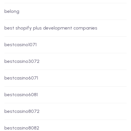
belong
best shopify plus development companies
bestcasino1071
bestcasino3072
bestcasino6071
bestcasino6081
bestcasino8072
bestcasino8082