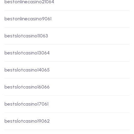
bestonlinecasino21064
bestonlinecasino9061
bestslotcasino11063
bestslotcasino13064
bestslotcasino14065
bestslotcasino16066
bestslotcasino17061
bestslotcasino19062