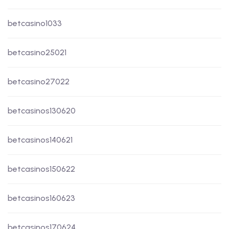
betcasino1033
betcasino25021
betcasino27022
betcasinos130620
betcasinos140621
betcasinos150622
betcasinos160623
betcasinos170624