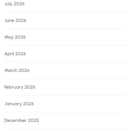
July 2026
June 2026
May 2026
April 2026
March 2026
February 2026
January 2026
December 2025