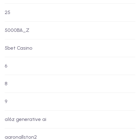
25
5000BA_Z
5bet Casino
6
8
9
a16z generative ai
aaronallston2