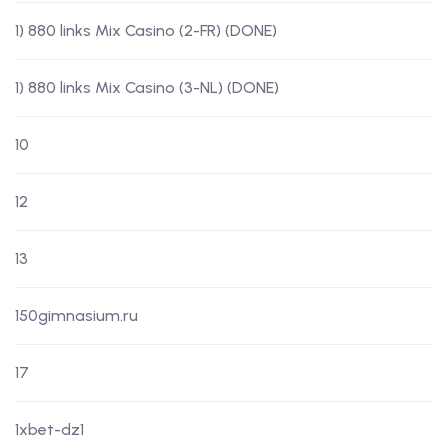
1) 880 links Mix Casino (2-FR) (DONE)
1) 880 links Mix Casino (3-NL) (DONE)
10
12
13
150gimnasium.ru
17
1xbet-dz1