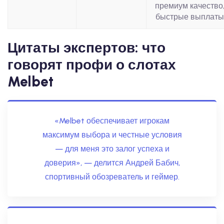
премиум качество
быстрые выплаты
Цитаты экспертов: что
говорят профи о слотах
Melbet
«Melbet обеспечивает игрокам
максимум выбора и честные условия
— для меня это залог успеха и
доверия», — делится Андрей Бабич,
спортивный обозреватель и геймер.