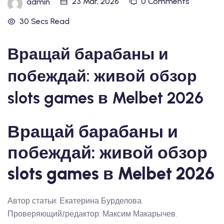
23 Mar, 2026
0 Comments
admin
30 Secs Read
Вращай барабаны и
побеждай: живой обзор
slots games в Melbet 2026
Вращай барабаны и
побеждай: живой обзор
slots games в Melbet 2026
Автор статьи:
Екатерина Бурделова
.
Проверяющий/редактор:
Максим Макарычев
.