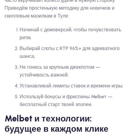
часто вкручивает колесо удачи в нужную сторону.
Приведём простенькую методику для новичков и
скилловым мазилкам в Туле:
Начинай с демоверсий, чтобы почувствовать
ритм;
Выбирай слоты с RTP 96%+ для адекватного
шанса;
Не гонись за крупным джекпотом —
устойчивость важней;
Устанавливай лимиты ставок и времени игры;
Используй бонусы и фриспины Melbet —
бесплатный старт твоей эпопеи.
Melbet и технологии:
будущее в каждом клике