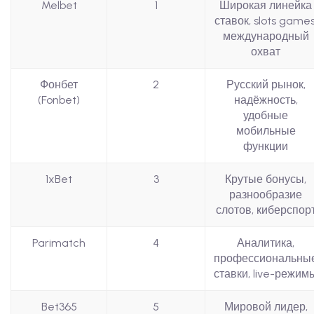
Melbet
1
Широкая линейка
ставок, slots games
международный
охват
Фонбет
2
Русский рынок,
(Fonbet)
надёжность,
удобные
мобильные
функции
1xBet
3
Крутые бонусы,
разнообразие
слотов, киберспор
Parimatch
4
Аналитика,
профессиональны
ставки, live-режим
Bet365
5
Мировой лидер,