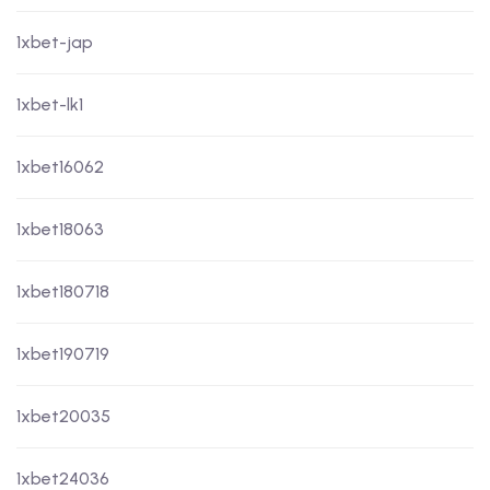
1xbet-jap
1xbet-lk1
1xbet16062
1xbet18063
1xbet180718
1xbet190719
1xbet20035
1xbet24036