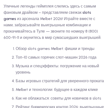
Уличные легенды геймплея слились здесь с самым
фановым драйвом – представляем свежак
slots
games
из арсенала Melbet 2026! Играйте вместе с
нами, забрасывайте выигрышные комбинации и
прокачивайтесь в Туле — звоните по номеру 8 (800)
600-91-11 и окунитесь в мир сумасшедших выигрышей.
Обзор slots games Melbet: фишки и тренды
Топ-10 самых горячих слот-машин 2026 года
Музыка и спецэффекты: погружение на новый
уровень
Базы игровых стратегий для уверенного проката
Melbet и технологии: будущее в каждом клике
Как не облажаться: советы для новичков в slots
Рейтинг букмекерских контор 2026: выигрышные