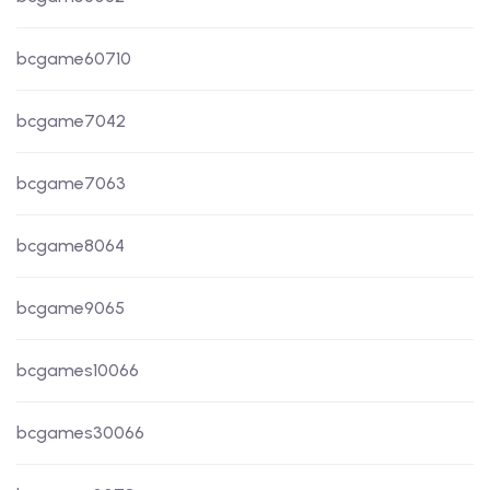
bcgame60710
bcgame7042
bcgame7063
bcgame8064
bcgame9065
bcgames10066
bcgames30066