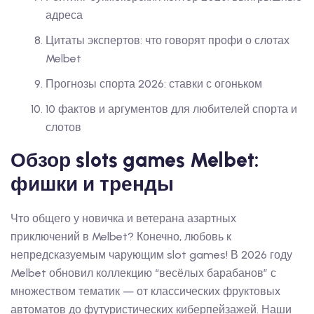
адреса
Цитаты экспертов: что говорят профи о слотах
Melbet
Прогнозы спорта 2026: ставки с огоньком
10 фактов и аргументов для любителей спорта и
слотов
Обзор slots games Melbet:
фишки и тренды
Что общего у новичка и ветерана азартных
приключений в Melbet? Конечно, любовь к
непредсказуемым чарующим slot games! В 2026 году
Melbet обновил коллекцию “весёлых барабанов” с
множеством тематик — от классических фруктовых
автоматов до футуристических киберпейзажей. Наши