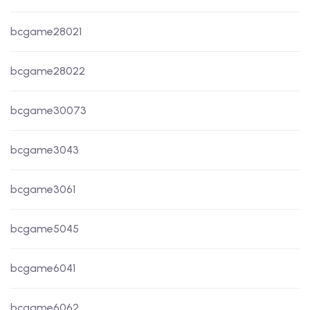
bcgame28021
bcgame28022
bcgame30073
bcgame3043
bcgame3061
bcgame5045
bcgame6041
bcgame6062