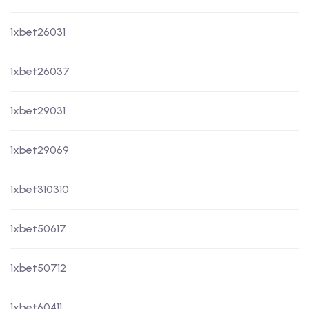
1xbet26031
1xbet26037
1xbet29031
1xbet29069
1xbet310310
1xbet50617
1xbet50712
1xbet60411