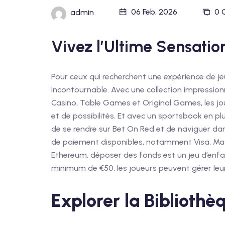
06 Feb, 2026
0 
admin
Vivez l’Ultime Sensatio
Pour ceux qui recherchent une expérience de je
incontournable. Avec une collection impression
Casino, Table Games et Original Games, les j
et de possibilités. Et avec un sportsbook en plus
de se rendre sur Bet On Red et de naviguer dans
de paiement disponibles, notamment Visa, Mas
Ethereum, déposer des fonds est un jeu d’enfa
minimum de €50, les joueurs peuvent gérer leur 
Explorer la Bibliothè