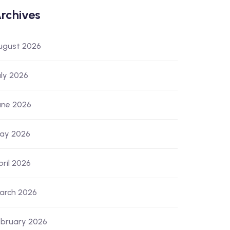
rchives
ugust 2026
uly 2026
une 2026
ay 2026
pril 2026
arch 2026
ebruary 2026