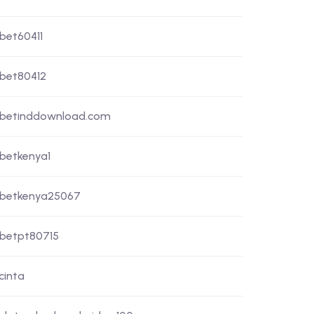
xbet60411
xbet80412
xbetinddownload.com
xbetkenya1
xbetkenya25067
xbetpt80715
cinta