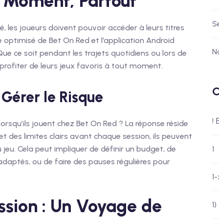
t Moment, Partout
S
, les joueurs doivent pouvoir accéder à leurs titres
e optimisé de Bet On Red et l’application Android
N
Que ce soit pendant les trajets quotidiens ou lors de
 profiter de leurs jeux favoris à tout moment.
C
 Gérer le Risque
!
 lorsqu’ils jouent chez Bet On Red ? La réponse réside
 et des limites clairs avant chaque session, ils peuvent
u jeu. Cela peut impliquer de définir un budget, de
1
 adaptés, ou de faire des pauses régulières pour
1
ession : Un Voyage de
1