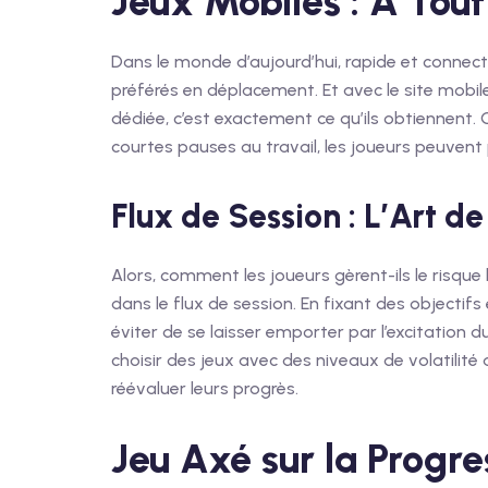
Jeux Mobiles : À Tou
Dans le monde d’aujourd’hui, rapide et connecté
préférés en déplacement. Et avec le site mobil
dédiée, c’est exactement ce qu’ils obtiennent. 
courtes pauses au travail, les joueurs peuvent
Flux de Session : L’Art de
Alors, comment les joueurs gèrent-ils le risque
dans le flux de session. En fixant des objectifs
éviter de se laisser emporter par l’excitation d
choisir des jeux avec des niveaux de volatilité
réévaluer leurs progrès.
Jeu Axé sur la Progr