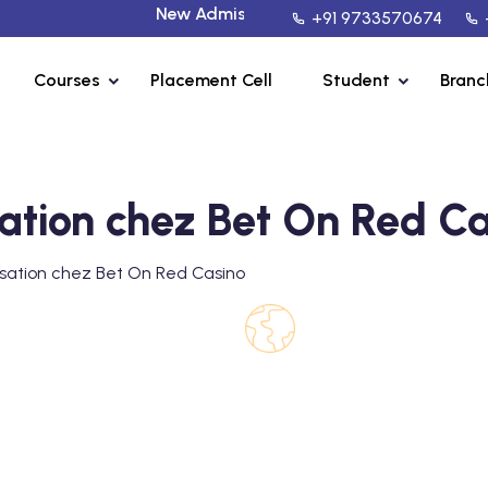
New Admission in Basic Course for Madhyamik St
+91 9733570674
Courses
Placement Cell
Student
Branc
sation chez Bet On Red C
nsation chez Bet On Red Casino