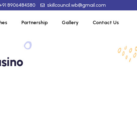
udents and Financial Accounting (Tally Prime) Course star
+91 8906484580
skillcouncil.wb@gmail.com
hes
Partnership
Gallery
Contact Us
asino