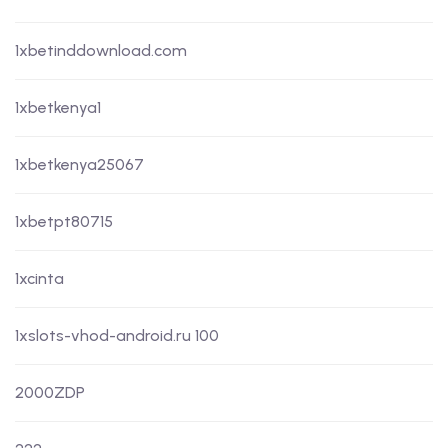
1xbetinddownload.com
1xbetkenya1
1xbetkenya25067
1xbetpt80715
1xcinta
1xslots-vhod-android.ru 100
2000ZDP