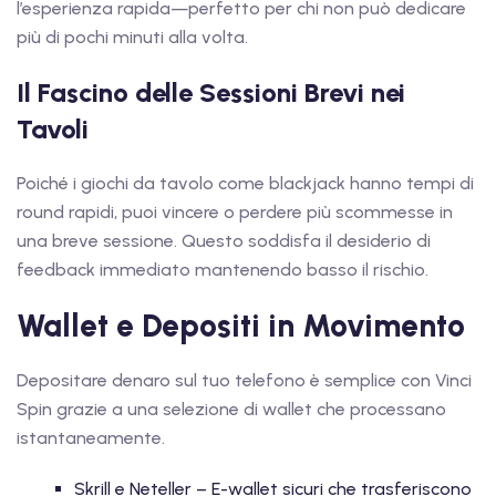
l’esperienza rapida—perfetto per chi non può dedicare
più di pochi minuti alla volta.
Il Fascino delle Sessioni Brevi nei
Tavoli
Poiché i giochi da tavolo come blackjack hanno tempi di
round rapidi, puoi vincere o perdere più scommesse in
una breve sessione. Questo soddisfa il desiderio di
feedback immediato mantenendo basso il rischio.
Wallet e Depositi in Movimento
Depositare denaro sul tuo telefono è semplice con Vinci
Spin grazie a una selezione di wallet che processano
istantaneamente.
Skrill e Neteller – E-wallet sicuri che trasferiscono