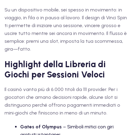
Su un dispositivo mobile, sei spesso in movimento: in
viaggio, in fila o in pausa al lavoro. Il design di Vinci Spin
ti permette di iniziare una sessione, vincere grosso e
uscire tutto mentre sei ancora in movimento. Il flusso è
semplice: premi una slot, imposta la tua scommessa,
gira—fatto.
Highlight della Libreria di
Giochi per Sessioni Veloci
Il casinò vanta più di 6.000 titoli da 111 provider. Per i
giocatori che amano decisioni rapide, alcune slot si
distinguono perché offrono pagamenti immediati o
mini‑giochi che finiscono in meno di un minuto.
Gates of Olympus
– Simboli mitici con giri
gratuiti istantanei.