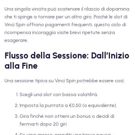
Una singola vincita può scatenare il rilascio di dopamina
che ti spinge a tornare per un altro giro. Poiché le slot di
Vinci Spin offrono pagamenti frequenti, questo ciclo di
ricompensa incoraggia visite brevi ripetute senza
esagerare.
Flusso della Sessione: Dall’Inizio
alla Fine
Una sessione tipica su Vinci Spin potrebbe essere così:
Scegli una slot con bassa volatilità.
Imposta la puntata a €0,50 (o equivalente).
Gira finché non ottieni un bonus o decidi di
fermarti dopo 20 giri.
Se vinci grosso, prenditi una breve pausa—