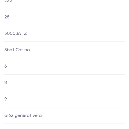
222
25
5000BA_Z
5bet Casino
6
8
9
a16z generative ai