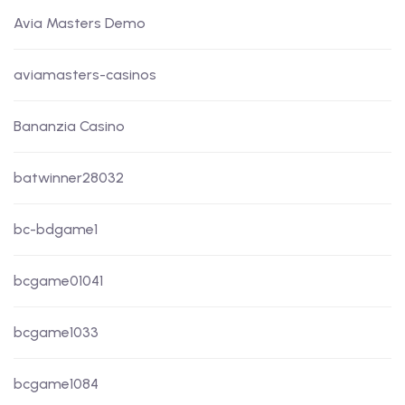
Avia Masters Demo
aviamasters-casinos
Bananzia Casino
batwinner28032
bc-bdgame1
bcgame01041
bcgame1033
bcgame1084