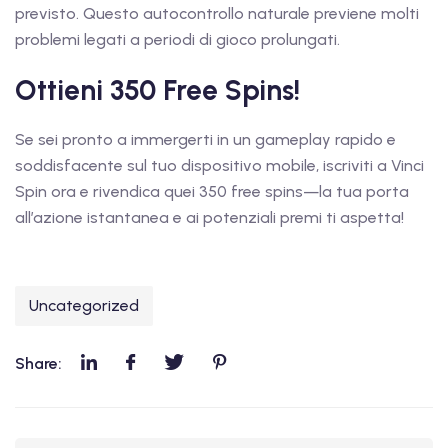
previsto. Questo autocontrollo naturale previene molti
problemi legati a periodi di gioco prolungati.
Ottieni 350 Free Spins!
Se sei pronto a immergerti in un gameplay rapido e
soddisfacente sul tuo dispositivo mobile, iscriviti a Vinci
Spin ora e rivendica quei 350 free spins—la tua porta
all’azione istantanea e ai potenziali premi ti aspetta!
Uncategorized
Share: