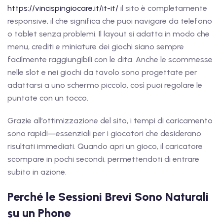
https://vincispingiocare.it/it-it/
il sito è completamente
responsive, il che significa che puoi navigare da telefono
o tablet senza problemi. Il layout si adatta in modo che
menu, crediti e miniature dei giochi siano sempre
facilmente raggiungibili con le dita. Anche le scommesse
nelle slot e nei giochi da tavolo sono progettate per
adattarsi a uno schermo piccolo, così puoi regolare le
puntate con un tocco.
Grazie all’ottimizzazione del sito, i tempi di caricamento
sono rapidi—essenziali per i giocatori che desiderano
risultati immediati. Quando apri un gioco, il caricatore
scompare in pochi secondi, permettendoti di entrare
subito in azione.
Perché le Sessioni Brevi Sono Naturali
su un Phone