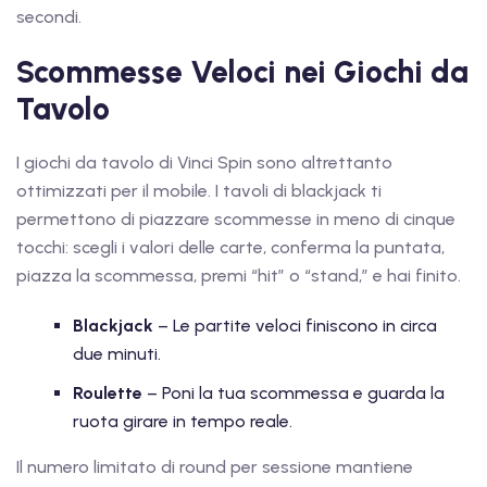
secondi.
Scommesse Veloci nei Giochi da
Tavolo
I giochi da tavolo di Vinci Spin sono altrettanto
ottimizzati per il mobile. I tavoli di blackjack ti
permettono di piazzare scommesse in meno di cinque
tocchi: scegli i valori delle carte, conferma la puntata,
piazza la scommessa, premi “hit” o “stand,” e hai finito.
Blackjack
– Le partite veloci finiscono in circa
due minuti.
Roulette
– Poni la tua scommessa e guarda la
ruota girare in tempo reale.
Il numero limitato di round per sessione mantiene