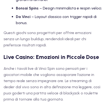
Bonsai Spins
– Design minimalista e respin veloci.
Da Vinci
– Layout classico con trigger rapidi di
bonus.
Questi giochi sono progettati per offrire emozioni
senza un lungo buildup, rendendoli ideali per chi
preferisce risultati rapidi.
Live Casino: Emozioni in Piccole Dose
Anche i tavoli live di Vinci Spin sono pensati per i
giocatori mobile che vogliono assaporare l’azione in
tempo reale senza impegnare ore. Le streaming di
dealer dal vivo sono in alta definizione ma leggere, così
puoi goderti una partita veloce di blackjack o roulette
prima di tornare alla tua giornata.