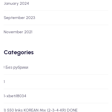
January 2024
September 2023
November 2021
Categories
! Без рубрики
1
1-xbeti18034
1) 550 links KOREAN Mix (2-3-4-KR) DONE