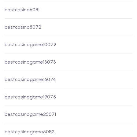
bestcasino6081
bestcasino8072
bestcasinogame10072
bestcasinogame13073
bestcasinogame16074
bestcasinogame19075
bestcasinogame25071
bestcasinogame5082