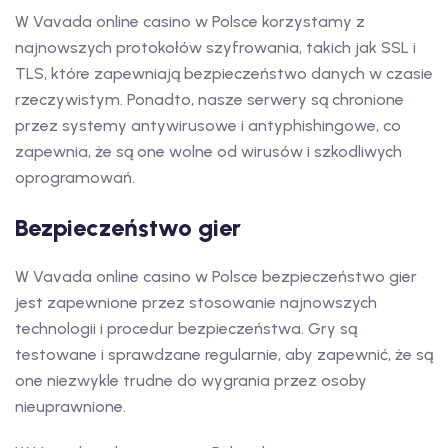
W Vavada online casino w Polsce korzystamy z
najnowszych protokołów szyfrowania, takich jak SSL i
TLS, które zapewniają bezpieczeństwo danych w czasie
rzeczywistym. Ponadto, nasze serwery są chronione
przez systemy antywirusowe i antyphishingowe, co
zapewnia, że są one wolne od wirusów i szkodliwych
oprogramowań.
Bezpieczeństwo gier
W Vavada online casino w Polsce bezpieczeństwo gier
jest zapewnione przez stosowanie najnowszych
technologii i procedur bezpieczeństwa. Gry są
testowane i sprawdzane regularnie, aby zapewnić, że są
one niezwykle trudne do wygrania przez osoby
nieuprawnione.