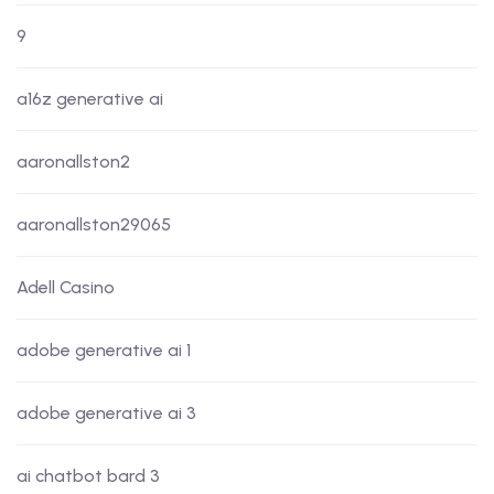
9
a16z generative ai
aaronallston2
aaronallston29065
Adell Casino
adobe generative ai 1
adobe generative ai 3
ai chatbot bard 3