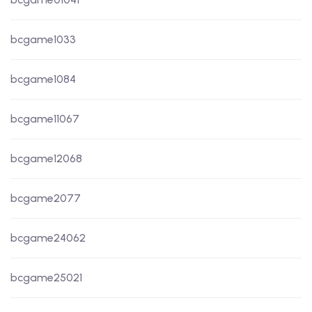
bcgame1033
bcgame1084
bcgame11067
bcgame12068
bcgame2077
bcgame24062
bcgame25021