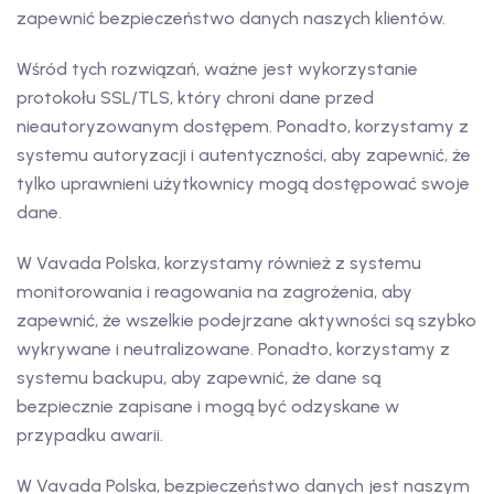
zapewnić bezpieczeństwo danych naszych klientów.
Wśród tych rozwiązań, ważne jest wykorzystanie
protokołu SSL/TLS, który chroni dane przed
nieautoryzowanym dostępem. Ponadto, korzystamy z
systemu autoryzacji i autentyczności, aby zapewnić, że
tylko uprawnieni użytkownicy mogą dostępować swoje
dane.
W Vavada Polska, korzystamy również z systemu
monitorowania i reagowania na zagrożenia, aby
zapewnić, że wszelkie podejrzane aktywności są szybko
wykrywane i neutralizowane. Ponadto, korzystamy z
systemu backupu, aby zapewnić, że dane są
bezpiecznie zapisane i mogą być odzyskane w
przypadku awarii.
W Vavada Polska, bezpieczeństwo danych jest naszym