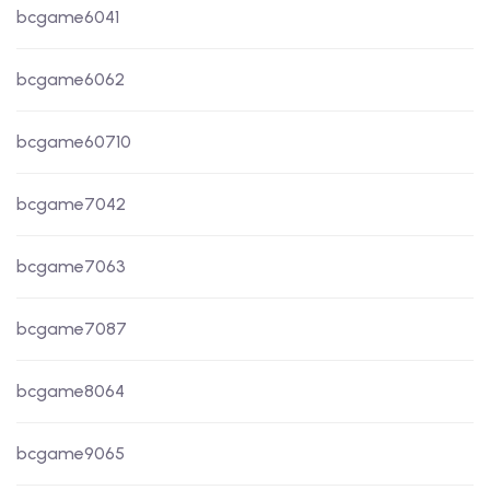
bcgame6041
bcgame6062
bcgame60710
bcgame7042
bcgame7063
bcgame7087
bcgame8064
bcgame9065