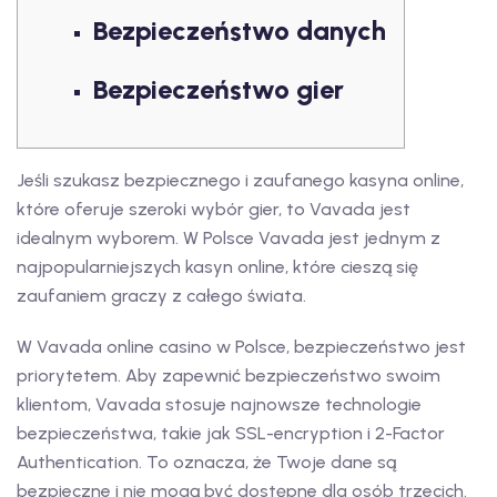
Bezpieczeństwo danych
Bezpieczeństwo gier
Jeśli szukasz bezpiecznego i zaufanego kasyna online,
które oferuje szeroki wybór gier, to Vavada jest
idealnym wyborem. W Polsce Vavada jest jednym z
najpopularniejszych kasyn online, które cieszą się
zaufaniem graczy z całego świata.
W Vavada online casino w Polsce, bezpieczeństwo jest
priorytetem. Aby zapewnić bezpieczeństwo swoim
klientom, Vavada stosuje najnowsze technologie
bezpieczeństwa, takie jak SSL-encryption i 2-Factor
Authentication. To oznacza, że Twoje dane są
bezpieczne i nie mogą być dostępne dla osób trzecich.