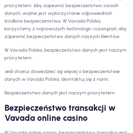
priorytetem. Aby zapewnić bezpieczeństwo swoich
danych, ważne jest wykorzystanie odpowiednich
środków bezpieczeństwa. W Vavada Polska,
korzystamy z najnowszych technologii i rozwiązań, aby
zapewnić bezpieczeństwo danych naszych klientów.
W Vavada Polska, bezpieczeństwo danych jest naszym
priorytetem.
Jeśli chcesz dowiedzieć się więcej o bezpieczeństwie
danych w Vavada Polska, skontaktuj się z nami.
Bezpieczeństwo danych jest naszym priorytetem.
Bezpieczeństwo transakcji w
Vavada online casino
W Vavada online casino, bezpieczeństwo transakcji jest