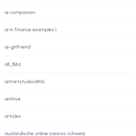
ai companion
ai in finance examples 1
ai-girlfriend
all_BAz
antartstudios806
archive
articles
ausländische online casinos schweiz