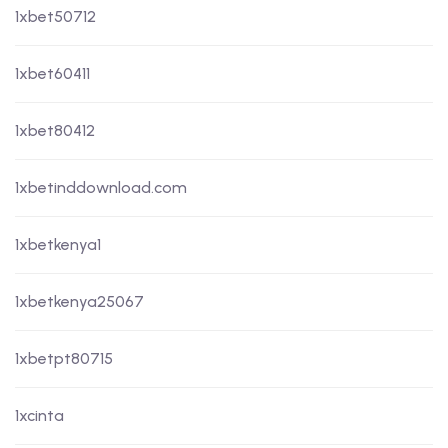
1xbet50712
1xbet60411
1xbet80412
1xbetinddownload.com
1xbetkenya1
1xbetkenya25067
1xbetpt80715
1xcinta