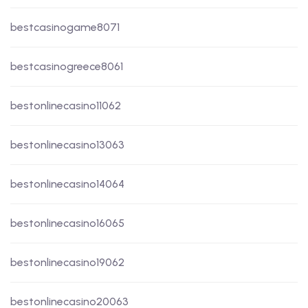
bestcasinogame8071
bestcasinogreece8061
bestonlinecasino11062
bestonlinecasino13063
bestonlinecasino14064
bestonlinecasino16065
bestonlinecasino19062
bestonlinecasino20063