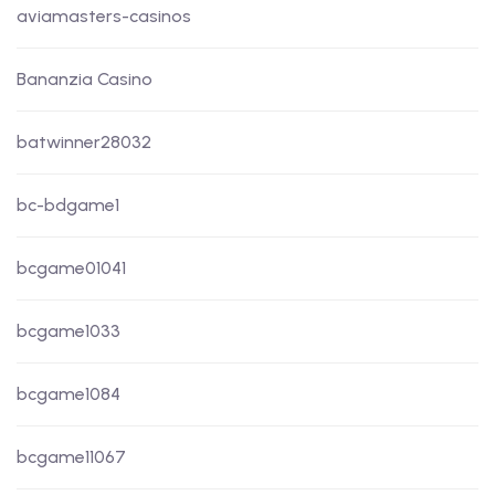
aviamasters-casinos
Bananzia Casino
batwinner28032
bc-bdgame1
bcgame01041
bcgame1033
bcgame1084
bcgame11067