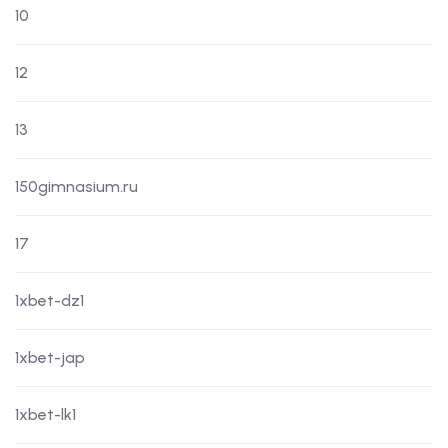
10
12
13
150gimnasium.ru
17
1xbet-dz1
1xbet-jap
1xbet-lk1