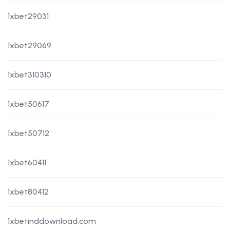
1xbet29031
1xbet29069
1xbet310310
1xbet50617
1xbet50712
1xbet60411
1xbet80412
1xbetinddownload.com