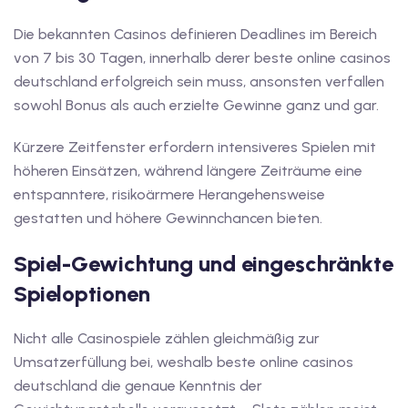
Die bekannten Casinos definieren Deadlines im Bereich
von 7 bis 30 Tagen, innerhalb derer beste online casinos
deutschland erfolgreich sein muss, ansonsten verfallen
sowohl Bonus als auch erzielte Gewinne ganz und gar.
Kürzere Zeitfenster erfordern intensiveres Spielen mit
höheren Einsätzen, während längere Zeiträume eine
entspanntere, risikoärmere Herangehensweise
gestatten und höhere Gewinnchancen bieten.
Spiel-Gewichtung und eingeschränkte
Spieloptionen
Nicht alle Casinospiele zählen gleichmäßig zur
Umsatzerfüllung bei, weshalb beste online casinos
deutschland die genaue Kenntnis der