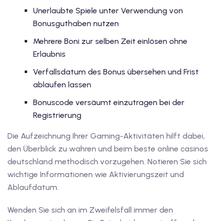
Unerlaubte Spiele unter Verwendung von
Bonusguthaben nutzen
Mehrere Boni zur selben Zeit einlösen ohne
Erlaubnis
Verfallsdatum des Bonus übersehen und Frist
ablaufen lassen
Bonuscode versäumt einzutragen bei der
Registrierung
Die Aufzeichnung Ihrer Gaming-Aktivitäten hilft dabei,
den Überblick zu wahren und beim beste online casinos
deutschland methodisch vorzugehen. Notieren Sie sich
wichtige Informationen wie Aktivierungszeit und
Ablaufdatum.
Wenden Sie sich an im Zweifelsfall immer den