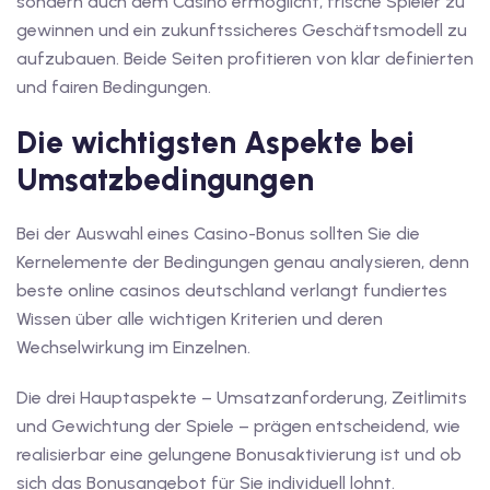
sondern auch dem Casino ermöglicht, frische Spieler zu
gewinnen und ein zukunftssicheres Geschäftsmodell zu
aufzubauen. Beide Seiten profitieren von klar definierten
und fairen Bedingungen.
Die wichtigsten Aspekte bei
Umsatzbedingungen
Bei der Auswahl eines Casino-Bonus sollten Sie die
Kernelemente der Bedingungen genau analysieren, denn
beste online casinos deutschland verlangt fundiertes
Wissen über alle wichtigen Kriterien und deren
Wechselwirkung im Einzelnen.
Die drei Hauptaspekte – Umsatzanforderung, Zeitlimits
und Gewichtung der Spiele – prägen entscheidend, wie
realisierbar eine gelungene Bonusaktivierung ist und ob
sich das Bonusangebot für Sie individuell lohnt.