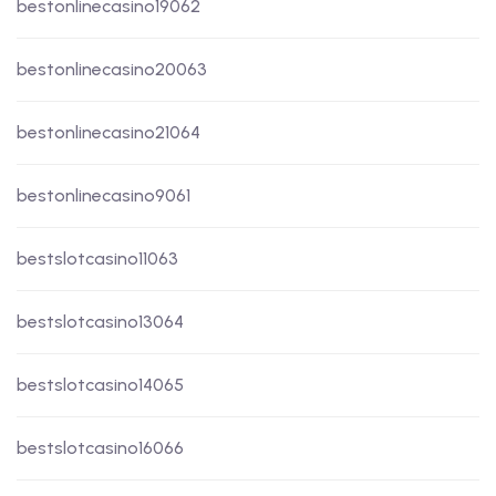
bestonlinecasino19062
bestonlinecasino20063
bestonlinecasino21064
bestonlinecasino9061
bestslotcasino11063
bestslotcasino13064
bestslotcasino14065
bestslotcasino16066