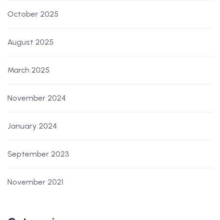
October 2025
August 2025
March 2025
November 2024
January 2024
September 2023
November 2021