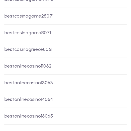
bestcasinogame25071
bestcasinogame8071
bestcasinogreece8061
bestonlinecasino11062
bestonlinecasino13063
bestonlinecasino14064
bestonlinecasino16065