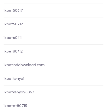
1xbet50617
1xbet50712
1xbet60411
1xbet80412
1xbetinddownload.com
1xbetkenya1
1xbetkenya25067
1xbetpt80715