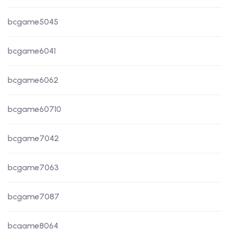
bcgame5045
bcgame6041
bcgame6062
bcgame60710
bcgame7042
bcgame7063
bcgame7087
bcgame8064