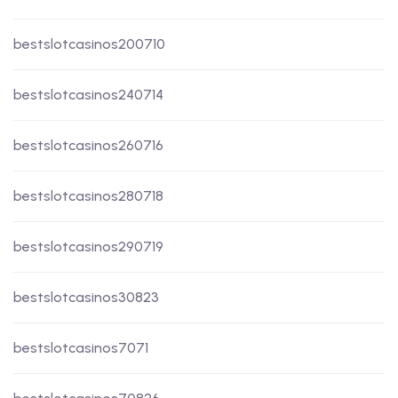
bestslotcasinos200710
bestslotcasinos240714
bestslotcasinos260716
bestslotcasinos280718
bestslotcasinos290719
bestslotcasinos30823
bestslotcasinos7071