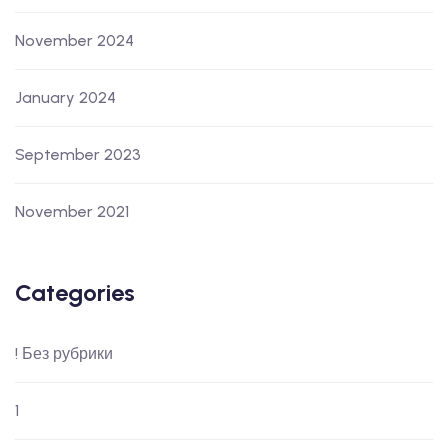
November 2024
January 2024
September 2023
November 2021
Categories
! Без рубрики
1