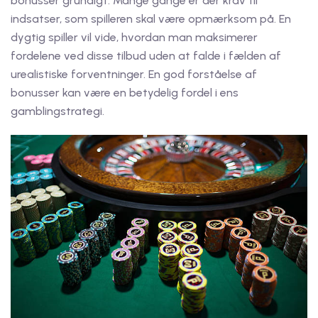
bonusser grundigt. Mange gange er der krav til
indsatser, som spilleren skal være opmærksom på. En
dygtig spiller vil vide, hvordan man maksimerer
fordelene ved disse tilbud uden at falde i fælden af
urealistiske forventninger. En god forståelse af
bonusser kan være en betydelig fordel i ens
gamblingstrategi.