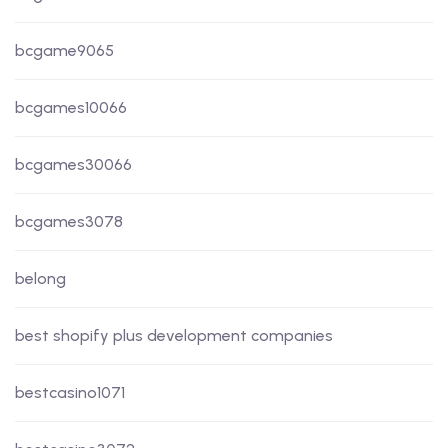
bcgame9065
bcgames10066
bcgames30066
bcgames3078
belong
best shopify plus development companies
bestcasino1071