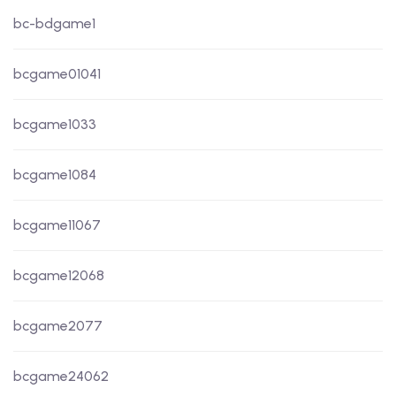
bc-bdgame1
bcgame01041
bcgame1033
bcgame1084
bcgame11067
bcgame12068
bcgame2077
bcgame24062