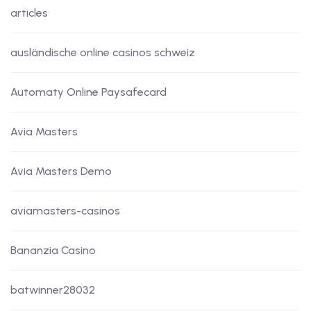
articles
ausländische online casinos schweiz
Automaty Online Paysafecard
Avia Masters
Avia Masters Demo
aviamasters-casinos
Bananzia Casino
batwinner28032