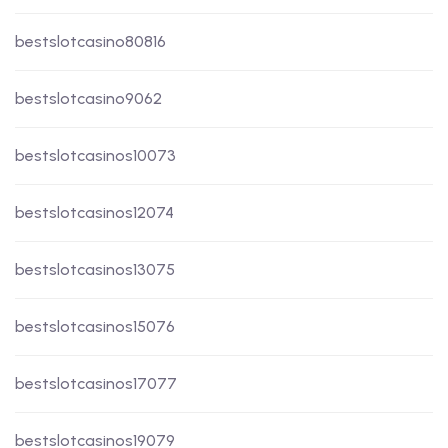
bestslotcasino80816
bestslotcasino9062
bestslotcasinos10073
bestslotcasinos12074
bestslotcasinos13075
bestslotcasinos15076
bestslotcasinos17077
bestslotcasinos19079