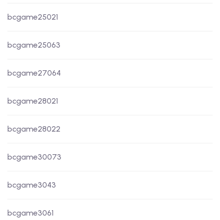
bcgame25021
bcgame25063
bcgame27064
bcgame28021
bcgame28022
bcgame30073
bcgame3043
bcgame3061