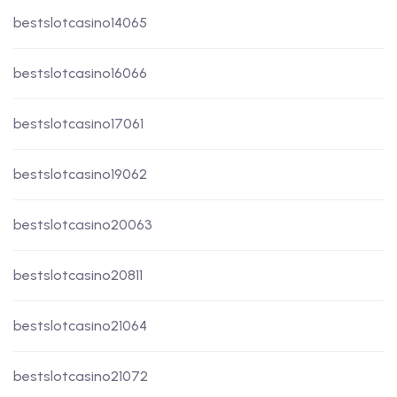
bestslotcasino14065
bestslotcasino16066
bestslotcasino17061
bestslotcasino19062
bestslotcasino20063
bestslotcasino20811
bestslotcasino21064
bestslotcasino21072