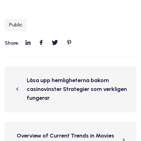
Public
Share:
Låsa upp hemligheterna bakom
casinovinster Strategier som verkligen
fungerar
Overview of Current Trends in Movies