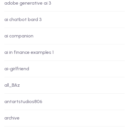
adobe generative ai 3
ai chatbot bard 3
ai companion
ai in finance examples 1
ai-girlfriend
all_BAz
antartstudios806
archive