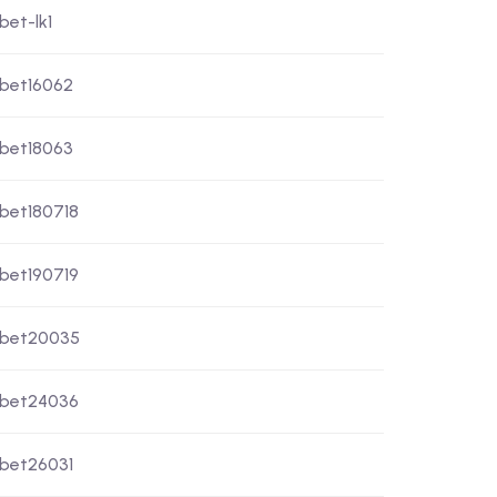
bet-lk1
xbet16062
xbet18063
xbet180718
xbet190719
xbet20035
xbet24036
xbet26031