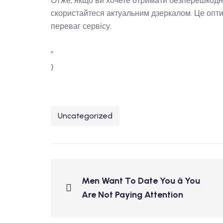
Отже, якщо ви хочете отримати безперешкодн
скористайтеся актуальним дзеркалом. Це опти
переваг сервісу.
”
}
Uncategorized
Men Want To Date You â You
Are Not Paying Attention