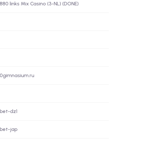
) 880 links Mix Casino (3-NL) (DONE)
50gimnasium.ru
xbet-dz1
xbet-jap