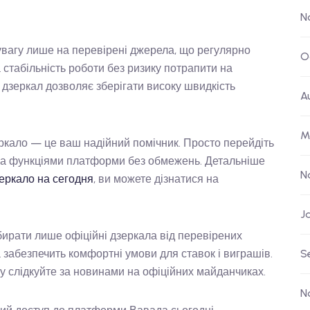
N
увагу лише на перевірені джерела, що регулярно
O
стабільність роботи без ризику потрапити на
 дзеркал дозволяє зберігати високу швидкість
A
M
еркало — це ваш надійний помічник. Просто перейдіть
іма функціями платформи без обмежень. Детальніше
N
еркало на сегодня
, ви можете дізнатися на
J
бирати лише офіційні дзеркала від перевірених
забезпечить комфортні умови для ставок і виграшів.
S
у слідкуйте за новинами на офіційних майданчиках.
N