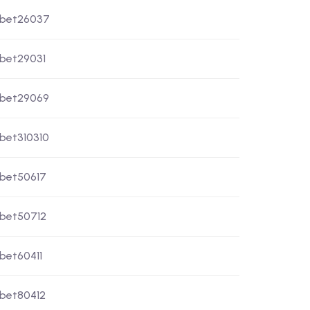
xbet26037
xbet29031
xbet29069
xbet310310
xbet50617
xbet50712
xbet60411
xbet80412