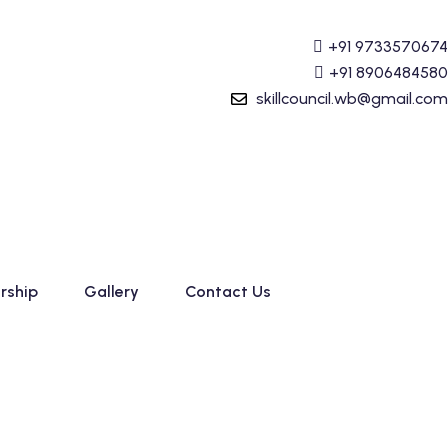
ng (Tally Prime) Course started. For Admission details Ca
+91 9733570674
+91 8906484580
skillcouncil.wb@gmail.com
rship
Gallery
Contact Us