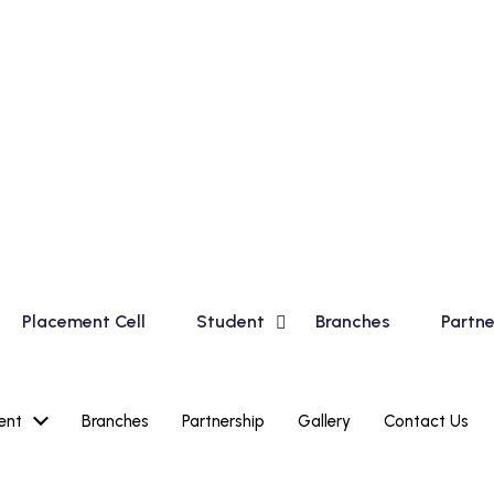
asic Course for Madhyamik Students and Financial Accounti
Placement Cell
Student
Branches
Partne
ent
Branches
Partnership
Gallery
Contact Us