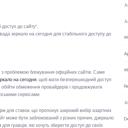
J
J
й доступ до сайту”,
вавада зеркало на сегодня для стабільного доступу до
M
A
M
я з проблемою блокування офіційних сайтів. Саме
ркало на сегодня
, щоб мати безперешкодний доступ
F
 обійти обмеження провайдерів і продовжувати
рськими сервісами.
J
м для ставок, що пропонує широкий вибір азартних
сайт може бути заблокований з різних причин, дзеркало
D
ля гравців, які хочуть зберегти доступ до своїх