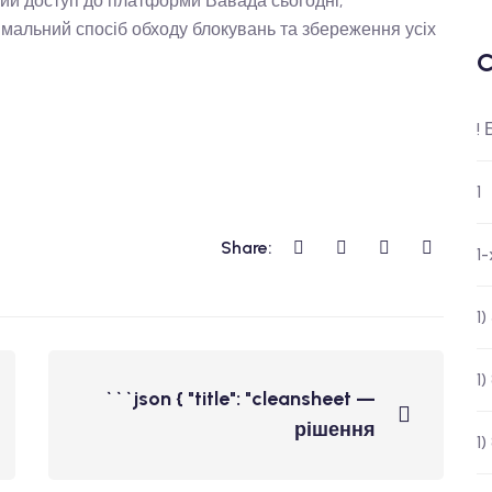
ий доступ до платформи Вавада сьогодні,
мальний спосіб обходу блокувань та збереження усіх
C
!
1
Share:
1
1
1)
```json { "title": "cleansheet —
рішення
1