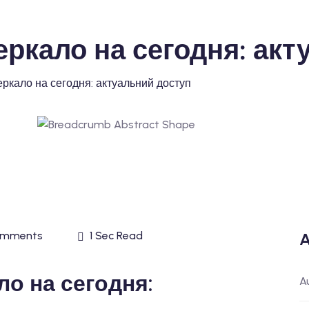
а зеркало на сегодня: а
а зеркало на сегодня: актуальний доступ
omments
1 Sec Read
A
ало на сегодня:
A