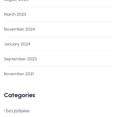
March 2025
November 2024
January 2024
September 2023
November 2021
Categories
! Без рубрики