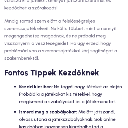
válaszd ki a játékot, amelyet játszani szeretnél, és
kezdődhet a szórakozás!
Mindig tartsd szem előtt a felelősségteljes
szerencsejáték elveit. Ne költs többet, mint amennyit
megengedhetsz magadnak, és ne próbáld meg
visszanyerni a veszteségeidet. Ha úgy érzed, hogy
problémád van a szerencsejátékkal, kérj segítséget a
szakemberektől.
Fontos Tippek Kezdőknek
Kezdd kicsiben:
Ne tegyél nagy téteket az elején.
Próbáld ki a játékokat kis tétekkel, hogy
megismerd a szabályokat és a játékmenetet.
Ismerd meg a szabályokat:
Mielőtt játszanál,
olvass utána a játékszabályoknak. Sok online
kaszinóban ingyenesen kipróbálhatod a