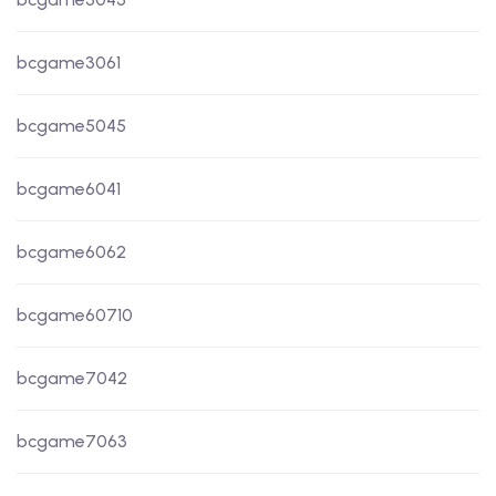
bcgame3061
bcgame5045
bcgame6041
bcgame6062
bcgame60710
bcgame7042
bcgame7063