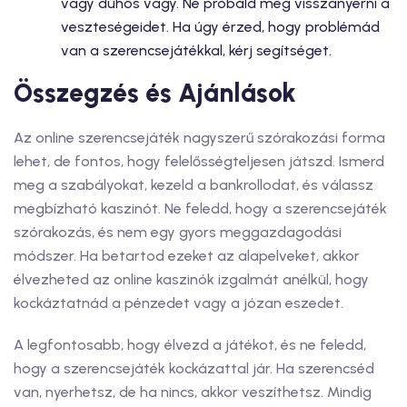
vagy dühös vagy. Ne próbáld meg visszanyerni a
veszteségeidet. Ha úgy érzed, hogy problémád
van a szerencsejátékkal, kérj segítséget.
Összegzés és Ajánlások
Az online szerencsejáték nagyszerű szórakozási forma
lehet, de fontos, hogy felelősségteljesen játszd. Ismerd
meg a szabályokat, kezeld a bankrollodat, és válassz
megbízható kaszinót. Ne feledd, hogy a szerencsejáték
szórakozás, és nem egy gyors meggazdagodási
módszer. Ha betartod ezeket az alapelveket, akkor
élvezheted az online kaszinók izgalmát anélkül, hogy
kockáztatnád a pénzedet vagy a józan eszedet.
A legfontosabb, hogy élvezd a játékot, és ne feledd,
hogy a szerencsejáték kockázattal jár. Ha szerencséd
van, nyerhetsz, de ha nincs, akkor veszíthetsz. Mindig