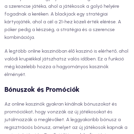
a szerencse játéka, ahol a játékosok a golyó helyére
fogadnak a keréken. A blackjack egy stratégiai
kártyajáték, ahol a cél a 21-hez közeli érték elérése. A
póker pedig a készség, a stratégia és a szerencse
kombinációja.
A legtöbb online kaszinóban élő kaszinó is elérhető, ahol
valódi krupiékkal játszhatsz valós időben. Ez a funkció
még közelebb hozza a hagyományos kaszinók
élményét.
Bónuszok és Promóciók
Az online kaszinók gyakran kínálnak bónuszokat és
promóciókat, hogy vonzzák az új játékosokat és
jutalmazzák a meglévőket. A leggyakoribb bónusz a
regisztrációs bónusz, amelyet az új játékosok kapnak a