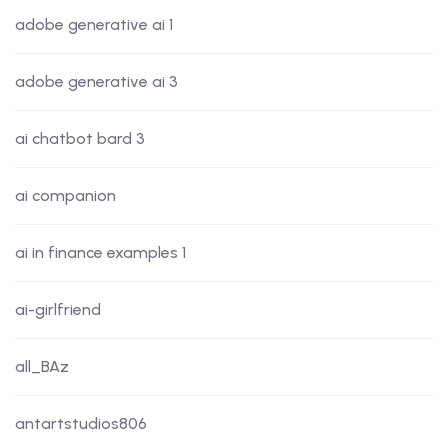
adobe generative ai 1
adobe generative ai 3
ai chatbot bard 3
ai companion
ai in finance examples 1
ai-girlfriend
all_BAz
antartstudios806