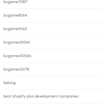
bcgame7087
bcgame8064
bcgame9065
bcgames10066
bcgames30066
bcgames3078
belong
best shopify plus development companies