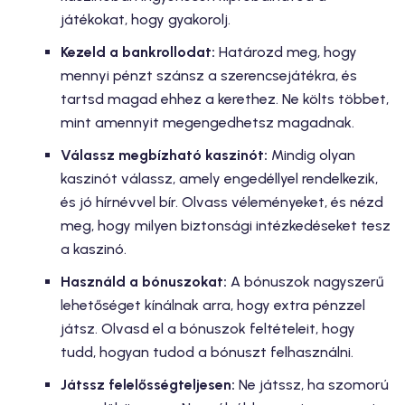
játékokat, hogy gyakorolj.
Kezeld a bankrollodat:
Határozd meg, hogy
mennyi pénzt szánsz a szerencsejátékra, és
tartsd magad ehhez a kerethez. Ne költs többet,
mint amennyit megengedhetsz magadnak.
Válassz megbízható kaszinót:
Mindig olyan
kaszinót válassz, amely engedéllyel rendelkezik,
és jó hírnévvel bír. Olvass véleményeket, és nézd
meg, hogy milyen biztonsági intézkedéseket tesz
a kaszinó.
Használd a bónuszokat:
A bónuszok nagyszerű
lehetőséget kínálnak arra, hogy extra pénzzel
játsz. Olvasd el a bónuszok feltételeit, hogy
tudd, hogyan tudod a bónuszt felhasználni.
Játssz felelősségteljesen:
Ne játssz, ha szomorú