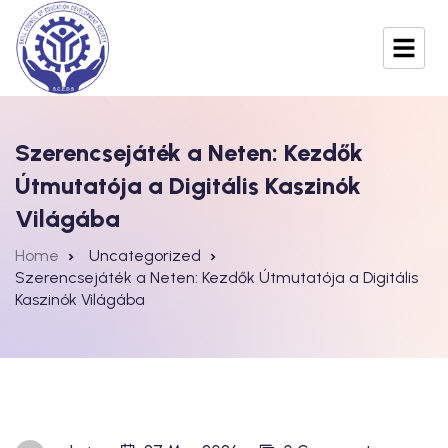
Szerencsejáték a Neten: Kezdők
Útmutatója a Digitális Kaszinók
Világába
Home
Uncategorized
Szerencsejáték a Neten: Kezdők Útmutatója a Digitális
Kaszinók Világába