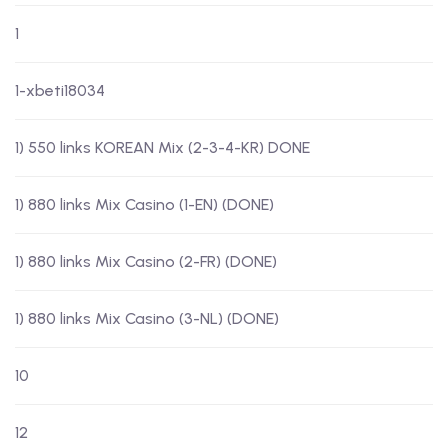
1
1-xbeti18034
1) 550 links KOREAN Mix (2-3-4-KR) DONE
1) 880 links Mix Casino (1-EN) (DONE)
1) 880 links Mix Casino (2-FR) (DONE)
1) 880 links Mix Casino (3-NL) (DONE)
10
12