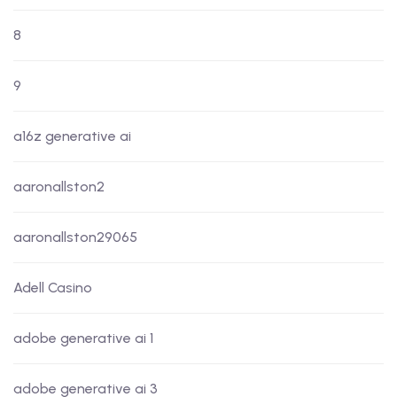
8
9
a16z generative ai
aaronallston2
aaronallston29065
Adell Casino
adobe generative ai 1
adobe generative ai 3