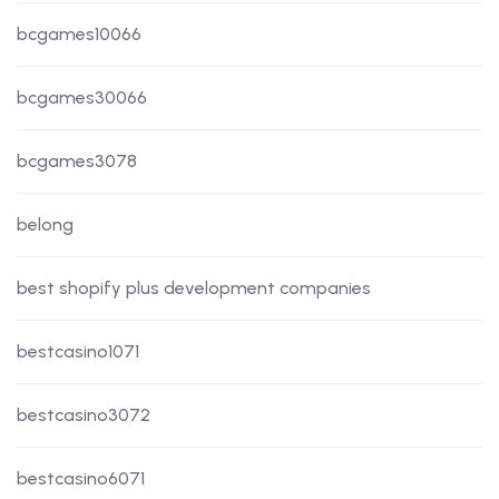
bcgames10066
bcgames30066
bcgames3078
belong
best shopify plus development companies
bestcasino1071
bestcasino3072
bestcasino6071