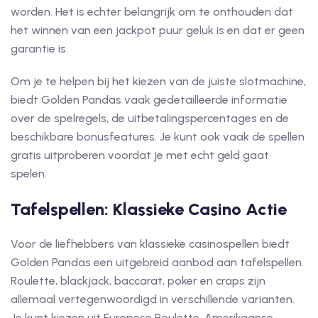
worden. Het is echter belangrijk om te onthouden dat
het winnen van een jackpot puur geluk is en dat er geen
garantie is.
Om je te helpen bij het kiezen van de juiste slotmachine,
biedt Golden Pandas vaak gedetailleerde informatie
over de spelregels, de uitbetalingspercentages en de
beschikbare bonusfeatures. Je kunt ook vaak de spellen
gratis uitproberen voordat je met echt geld gaat
spelen.
Tafelspellen: Klassieke Casino Actie
Voor de liefhebbers van klassieke casinospellen biedt
Golden Pandas een uitgebreid aanbod aan tafelspellen.
Roulette, blackjack, baccarat, poker en craps zijn
allemaal vertegenwoordigd in verschillende varianten.
Je kunt kiezen uit Europese Roulette, Amerikaanse