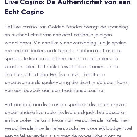
Live Casino: De Authenticiteit van een
Echt Casino
Het live casino van Golden Pandas brengt de spanning
en authenticiteit van een echt casino in je eigen
woonkamer. Via een live videoverbinding kun je spelen
met echte dealers en interactie hebben met andere
spelers. Je kunt in real-time zien hoe de dealers de
kaarten delen, het roulettewiel laten draaien en de
inzetten uitbetalen. Het live casino biedt een
ongeëvenaarde spelervaring die dicht in de buurt komt
van een bezoek aan een traditioneel casino.
Het aanbod aan live casino spellen is divers en omvat
onder andere live roulette, live blackjack, live baccarat
en live poker. Je kunt kiezen uit verschillende tafels met
verschillende inzetlimieten, zodat er voor elk budget wel
een tafel te vinden is. En met de mogelijkheid om te