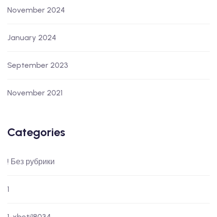
November 2024
January 2024
September 2023
November 2021
Categories
! Без рубрики
1
1-xbeti18034