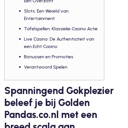
Een Overzicht
Slots: Een Wereld van
Entertainment
Tafelspellen: Klassieke Casino Actie
Live Casino: De Authenticiteit van
een Echt Casino
Bonussen en Promoties
Verantwoord Spelen
Spanningend Gokplezier
beleef je bij Golden
Pandas.co.nl met een
breed scala aan