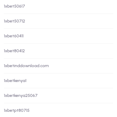
1xbet50617
1xbet50712
1xbet60411
1xbet80412
1xbetinddownload.com
1xbetkenya1
1xbetkenya25067
1xbetpt80715