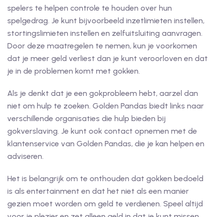
spelers te helpen controle te houden over hun
spelgedrag. Je kunt bijvoorbeeld inzetlimieten instellen,
stortingslimieten instellen en zelfuitsluiting aanvragen.
Door deze maatregelen te nemen, kun je voorkomen
dat je meer geld verliest dan je kunt veroorloven en dat
je in de problemen komt met gokken.
Als je denkt dat je een gokprobleem hebt, aarzel dan
niet om hulp te zoeken. Golden Pandas biedt links naar
verschillende organisaties die hulp bieden bij
gokverslaving. Je kunt ook contact opnemen met de
klantenservice van Golden Pandas, die je kan helpen en
adviseren.
Het is belangrijk om te onthouden dat gokken bedoeld
is als entertainment en dat het niet als een manier
gezien moet worden om geld te verdienen. Speel altijd
voor je plezier en zet alleen geld in dat je kunt missen.