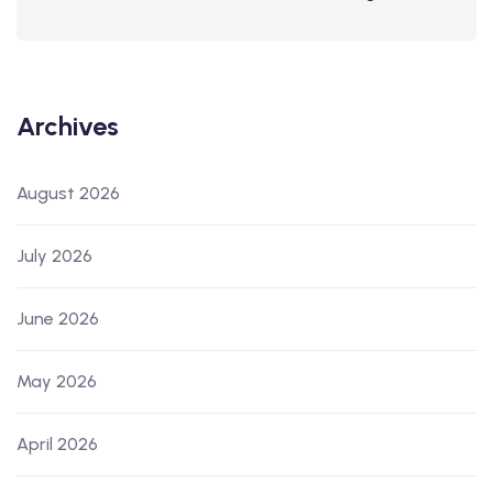
Archives
August 2026
July 2026
June 2026
May 2026
April 2026