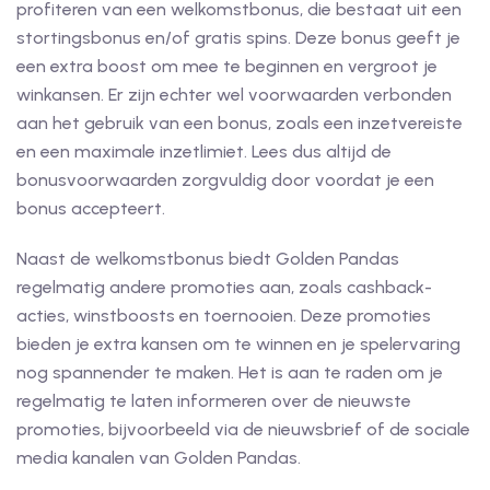
profiteren van een welkomstbonus, die bestaat uit een
stortingsbonus en/of gratis spins. Deze bonus geeft je
een extra boost om mee te beginnen en vergroot je
winkansen. Er zijn echter wel voorwaarden verbonden
aan het gebruik van een bonus, zoals een inzetvereiste
en een maximale inzetlimiet. Lees dus altijd de
bonusvoorwaarden zorgvuldig door voordat je een
bonus accepteert.
Naast de welkomstbonus biedt Golden Pandas
regelmatig andere promoties aan, zoals cashback-
acties, winstboosts en toernooien. Deze promoties
bieden je extra kansen om te winnen en je spelervaring
nog spannender te maken. Het is aan te raden om je
regelmatig te laten informeren over de nieuwste
promoties, bijvoorbeeld via de nieuwsbrief of de sociale
media kanalen van Golden Pandas.