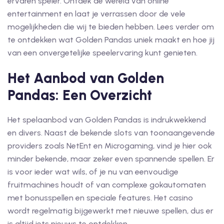
ervaren speler. Ontdek de wereld van online
entertainment en laat je verrassen door de vele
mogelijkheden die wij te bieden hebben. Lees verder om
te ontdekken wat Golden Pandas uniek maakt en hoe jij
van een onvergetelijke speelervaring kunt genieten.
Het Aanbod van Golden
Pandas: Een Overzicht
Het spelaanbod van Golden Pandas is indrukwekkend
en divers. Naast de bekende slots van toonaangevende
providers zoals NetEnt en Microgaming, vind je hier ook
minder bekende, maar zeker even spannende spellen. Er
is voor ieder wat wils, of je nu van eenvoudige
fruitmachines houdt of van complexe gokautomaten
met bonusspellen en speciale features. Het casino
wordt regelmatig bijgewerkt met nieuwe spellen, dus er
is altijd iets nieuws te ontdekken.