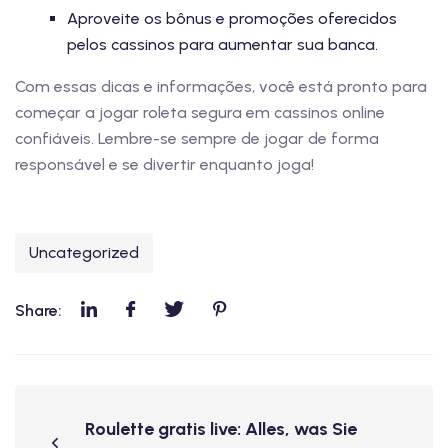
Aproveite os bônus e promoções oferecidos
pelos cassinos para aumentar sua banca.
Com essas dicas e informações, você está pronto para
começar a jogar roleta segura em cassinos online
confiáveis. Lembre-se sempre de jogar de forma
responsável e se divertir enquanto joga!
Uncategorized
Share:
Roulette gratis live: Alles, was Sie