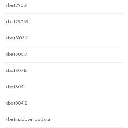
1xbet29031
1xbet29069
1xbet310310
1xbet50617
1xbet50712
1xbet60411
1xbet80412
1xbetinddownload.com