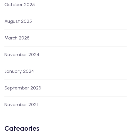
October 2025
August 2025
March 2025
November 2024
January 2024
September 2023
November 2021
Categories