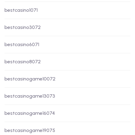
bestcasino1071
bestcasino3072
bestcasino6071
bestcasino8072
bestcasinogame10072
bestcasinogame13073
bestcasinogame16074
bestcasinogame19075