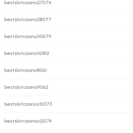
bestslotcasino27076
bestslotcasino28077
bestslotcasino30079
bestslotcasino30812
bestslotcasino8061
bestslotcasino9062
bestslotcasinos10073
bestslotcasinos12074