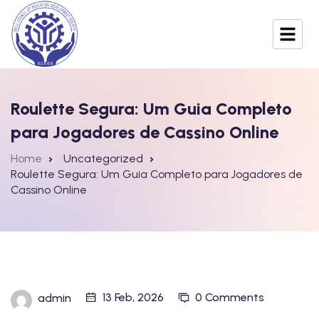
Roulette Segura: Um Guia Completo
para Jogadores de Cassino Online
Home
Uncategorized
Roulette Segura: Um Guia Completo para Jogadores de
Cassino Online
13 Feb, 2026
0 Comments
admin