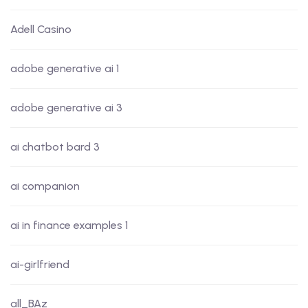
Adell Casino
adobe generative ai 1
adobe generative ai 3
ai chatbot bard 3
ai companion
ai in finance examples 1
ai-girlfriend
all_BAz