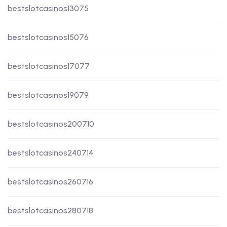
bestslotcasinos13075
bestslotcasinos15076
bestslotcasinos17077
bestslotcasinos19079
bestslotcasinos200710
bestslotcasinos240714
bestslotcasinos260716
bestslotcasinos280718