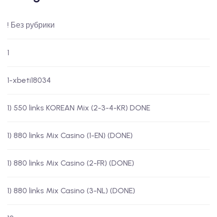
! Без рубрики
1
1-xbeti18034
1) 550 links KOREAN Mix (2-3-4-KR) DONE
1) 880 links Mix Casino (1-EN) (DONE)
1) 880 links Mix Casino (2-FR) (DONE)
1) 880 links Mix Casino (3-NL) (DONE)