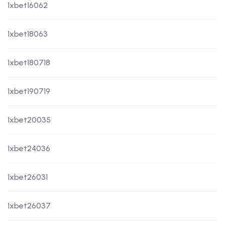
1xbet16062
1xbet18063
1xbet180718
1xbet190719
1xbet20035
1xbet24036
1xbet26031
1xbet26037