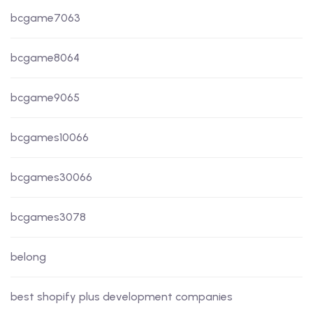
bcgame7063
bcgame8064
bcgame9065
bcgames10066
bcgames30066
bcgames3078
belong
best shopify plus development companies