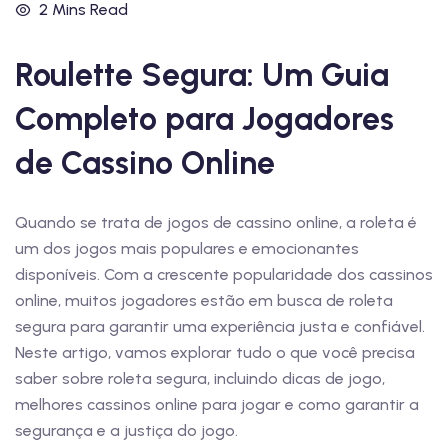
2 Mins Read
Roulette Segura: Um Guia
Completo para Jogadores
de Cassino Online
Quando se trata de jogos de cassino online, a roleta é
um dos jogos mais populares e emocionantes
disponíveis. Com a crescente popularidade dos cassinos
online, muitos jogadores estão em busca de roleta
segura para garantir uma experiência justa e confiável.
Neste artigo, vamos explorar tudo o que você precisa
saber sobre roleta segura, incluindo
dicas de jogo,
melhores cassinos online para jogar e como garantir a
segurança e a justiça do jogo.