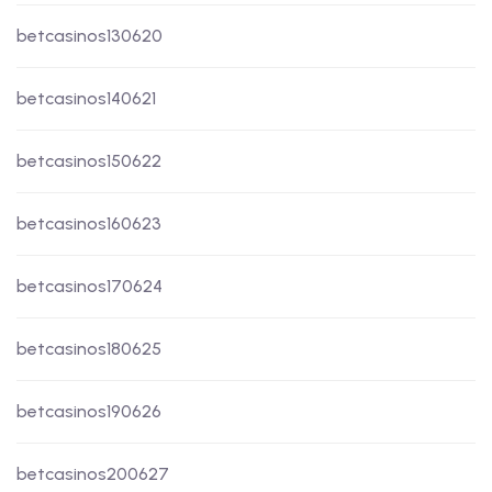
betcasinos130620
betcasinos140621
betcasinos150622
betcasinos160623
betcasinos170624
betcasinos180625
betcasinos190626
betcasinos200627