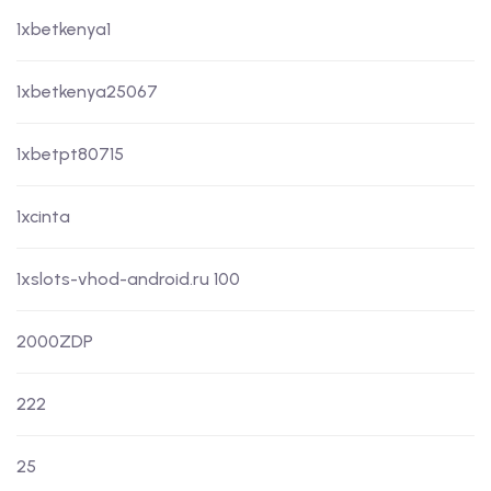
1xbetkenya1
1xbetkenya25067
1xbetpt80715
1xcinta
1xslots-vhod-android.ru 100
2000ZDP
222
25