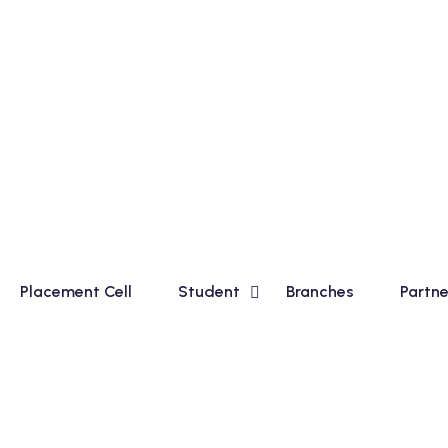
adhyamik Students and Financial Accounting (Tally Prime) 
Placement Cell
Student
Branches
Partne