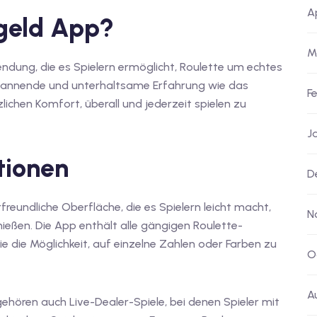
A
tgeld App?
M
endung, die es Spielern ermöglicht, Roulette um echtes
 spannende und unterhaltsame Erfahrung wie das
F
zlichen Komfort, überall und jederzeit spielen zu
J
tionen
D
freundliche Oberfläche, die es Spielern leicht macht,
N
nießen. Die App enthält alle gängigen Roulette-
 die Möglichkeit, auf einzelne Zahlen oder Farben zu
O
A
ehören auch Live-Dealer-Spiele, bei denen Spieler mit