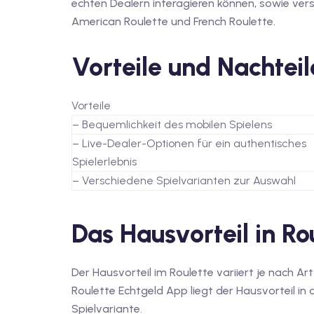
echten Dealern interagieren können, sowie ver
American Roulette und French Roulette.
Vorteile und Nachteil
Vorteile
– Bequemlichkeit des mobilen Spielens
– Live-Dealer-Optionen für ein authentisches
Spielerlebnis
– Verschiedene Spielvarianten zur Auswahl
Das Hausvorteil in R
Der Hausvorteil im Roulette variiert je nach Ar
Roulette Echtgeld App liegt der Hausvorteil in
Spielvariante.