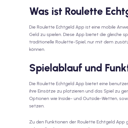
Was ist Roulette Ech
Die Roulette Echtgeld App ist eine mobile Anw
Geld zu spielen. Diese App bietet die gleiche
traditionelle Roulette-Spiel, nur mit dem zusät
können.
Spielablauf und Funk
Die Roulette Echtgeld App bietet eine benutzer
ihre Einsätze zu platzieren und das Spiel zu ge
Optionen wie Inside- und Outside-Wetten, sowie
setzen.
Zu den Funktionen der Roulette Echtgeld App g