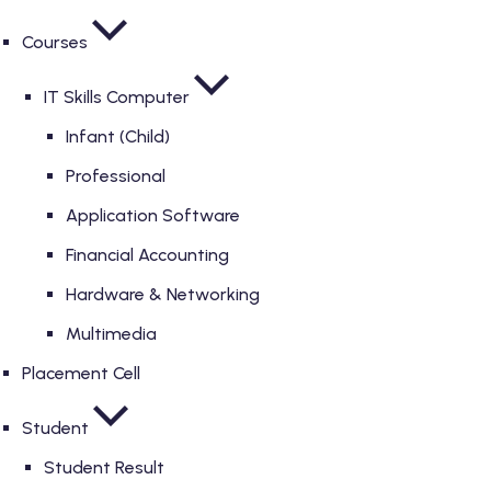
Courses
IT Skills Computer
Infant (Child)
Professional
Application Software
Financial Accounting
Hardware & Networking
Multimedia
Placement Cell
Student
Student Result