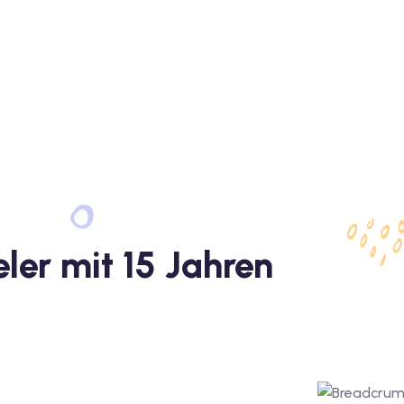
eler mit 15 Jahren