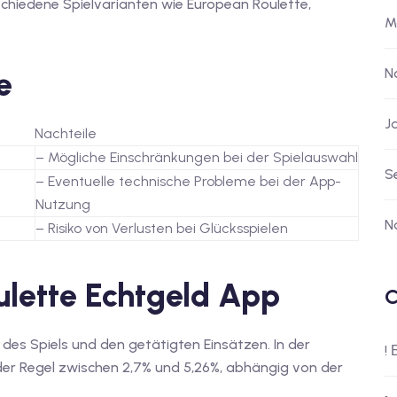
schiedene Spielvarianten wie European Roulette,
M
N
e
J
Nachteile
– Mögliche Einschränkungen bei der Spielauswahl
S
– Eventuelle technische Probleme bei der App-
Nutzung
N
– Risiko von Verlusten bei Glücksspielen
oulette Echtgeld App
C
t des Spiels und den getätigten Einsätzen. In der
!
 der Regel zwischen 2,7% und 5,26%, abhängig von der