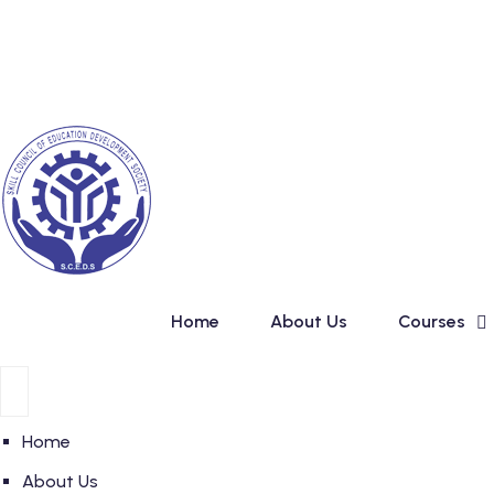
Skip
New Admission in Basic Course for M
to
content
Home
About Us
Courses
Home
About Us