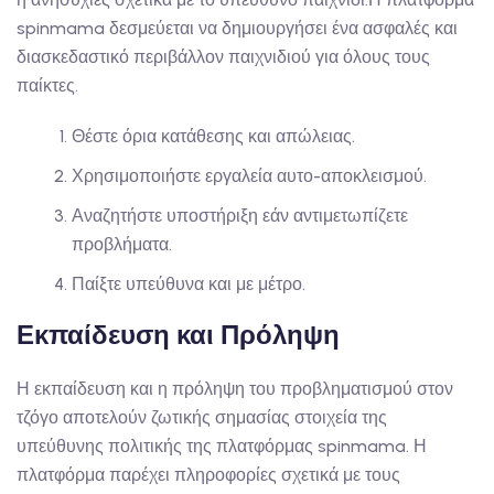
spinmama δεσμεύεται να δημιουργήσει ένα ασφαλές και
διασκεδαστικό περιβάλλον παιχνιδιού για όλους τους
παίκτες.
Θέστε όρια κατάθεσης και απώλειας.
Χρησιμοποιήστε εργαλεία αυτο-αποκλεισμού.
Αναζητήστε υποστήριξη εάν αντιμετωπίζετε
προβλήματα.
Παίξτε υπεύθυνα και με μέτρο.
Εκπαίδευση και Πρόληψη
Η εκπαίδευση και η πρόληψη του προβληματισμού στον
τζόγο αποτελούν ζωτικής σημασίας στοιχεία της
υπεύθυνης πολιτικής της πλατφόρμας spinmama. Η
πλατφόρμα παρέχει πληροφορίες σχετικά με τους