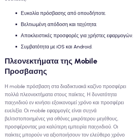
Ευκολία πρόσβασης από οπουδήποτε.
Βελτιωμένη απόδοση και ταχύτητα.
Αποκλειστικές προσφορές για χρήστες εφαρμογών.
Συμβατότητα με iOS και Android.
Πλεονεκτήματα της Mobile
Προσβασης
Η mobile πρόσβαση στα διαδικτυακά καζίνο προσφέρει
πολλά πλεονεκτήματα στους παίκτες. Η δυνατότητα
παιχνιδιού εν κινήσει εξοικονομεί χρόνο και προσφέρει
ευελιξία. Οι mobile εφαρμογές είναι συχνά
βελτιστοποιημένες για οθόνες μικρότερου μεγέθους,
προσφέροντας μια καλύτερη εμπειρία παιχνιδιού. Οι
παίκτες μπορούν να αξιοποιήσουν τον ελεύθερο χρόνο