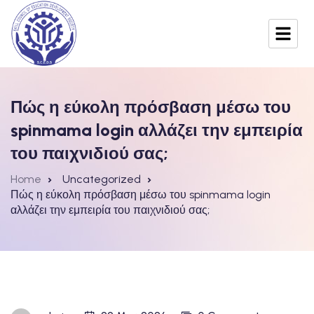
Πώς η εύκολη πρόσβαση μέσω του
spinmama login αλλάζει την εμπειρία
του παιχνιδιού σας;
Home
Uncategorized
Πώς η εύκολη πρόσβαση μέσω του spinmama login
αλλάζει την εμπειρία του παιχνιδιού σας;