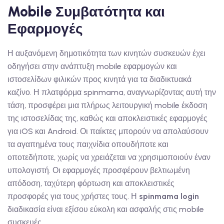
Mobile Συμβατότητα και
Εφαρμογές
Η αυξανόμενη δημοτικότητα των κινητών συσκευών έχει
οδηγήσει στην ανάπτυξη mobile εφαρμογών και
ιστοσελίδων φιλικών προς κινητά για τα διαδικτυακά
καζίνο. Η πλατφόρμα spinmama, αναγνωρίζοντας αυτή την
τάση, προσφέρει μια πλήρως λειτουργική mobile έκδοση
της ιστοσελίδας της, καθώς και αποκλειστικές εφαρμογές
για iOS και Android. Οι παίκτες μπορούν να απολαύσουν
τα αγαπημένα τους παιχνίδια οπουδήποτε και
οποτεδήποτε, χωρίς να χρειάζεται να χρησιμοποιούν έναν
υπολογιστή. Οι εφαρμογές προσφέρουν βελτιωμένη
απόδοση, ταχύτερη φόρτωση και αποκλειστικές
προσφορές για τους χρήστες τους. Η
spinmama login
διαδικασία είναι εξίσου εύκολη και ασφαλής στις mobile
συσκευές.