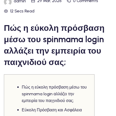
29 Mar, 2026
0 Comments
admin
12 Secs Read
Πώς η εύκολη πρόσβαση
μέσω του spinmama login
αλλάζει την εμπειρία του
παιχνιδιού σας;
Πώς η εύκολη πρόσβαση μέσω του
spinmama login αλλάζει την
εμπειρία του παιχνιδιού σας;
Εύκολη Πρόσβαση και Ασφάλεια