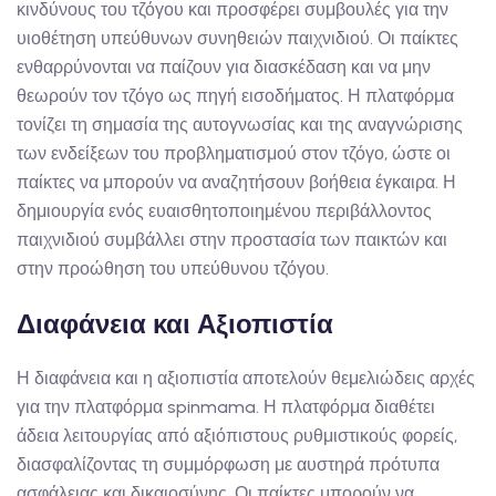
κινδύνους του τζόγου και προσφέρει συμβουλές για την
υιοθέτηση υπεύθυνων συνηθειών παιχνιδιού. Οι παίκτες
ενθαρρύνονται να παίζουν για διασκέδαση και να μην
θεωρούν τον τζόγο ως πηγή εισοδήματος. Η πλατφόρμα
τονίζει τη σημασία της αυτογνωσίας και της αναγνώρισης
των ενδείξεων του προβληματισμού στον τζόγο, ώστε οι
παίκτες να μπορούν να αναζητήσουν βοήθεια έγκαιρα. Η
δημιουργία ενός ευαισθητοποιημένου περιβάλλοντος
παιχνιδιού συμβάλλει στην προστασία των παικτών και
στην προώθηση του υπεύθυνου τζόγου.
Διαφάνεια και Αξιοπιστία
Η διαφάνεια και η αξιοπιστία αποτελούν θεμελιώδεις αρχές
για την πλατφόρμα spinmama. Η πλατφόρμα διαθέτει
άδεια λειτουργίας από αξιόπιστους ρυθμιστικούς φορείς,
διασφαλίζοντας τη συμμόρφωση με αυστηρά πρότυπα
ασφάλειας και δικαιοσύνης. Οι παίκτες μπορούν να