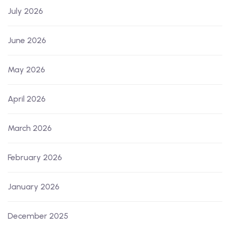
July 2026
June 2026
May 2026
April 2026
March 2026
February 2026
January 2026
December 2025