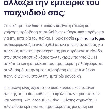
αλλάζει την εμπειρία του
παιχνιδιού σας;
Στον κόσμο των διαδικτυακών καζίνο, η εύκολη και
γρήγορη πρόσβαση αποτελεί έναν καθοριστικό παράγοντα
για την εμπειρία του παίκτη. Η διαδικασία
spinmama login
,
συγκεκριμένα, έχει αναδειχθεί σε ένα σημείο αναφοράς για
πολλούς παίκτες, προσφέροντας μια απρόσκοπτη είσοδο
στον συναρπαστικό κόσμο των τυχερών παιχνιδιών. Η
απλότητα και η ασφάλεια που προσφέρει η πλατφόρμα, σε
συνδυασμό με την άμεση πρόσβαση σε μια πληθώρα
παιχνιδιών, καθιστούν την εμπειρία μοναδική.
Η επιλογή ενός αξιόπιστου διαδικτυακού καζίνο είναι
ζωτικής σημασίας, καθώς η ασφάλεια των προσωπικών
και οικονομικών δεδομένων είναι υψίστης σημασίας. Η
πλατφόρμα spinmama, προσφέροντας μια απλή και