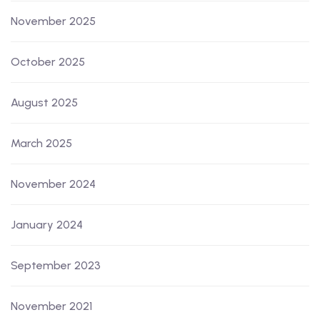
November 2025
October 2025
August 2025
March 2025
November 2024
January 2024
September 2023
November 2021