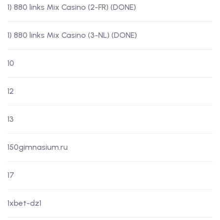
1) 880 links Mix Casino (2-FR) (DONE)
1) 880 links Mix Casino (3-NL) (DONE)
10
12
13
150gimnasium.ru
17
1xbet-dz1