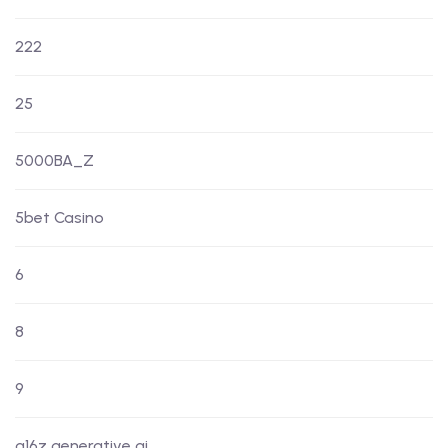
222
25
5000BA_Z
5bet Casino
6
8
9
a16z generative ai