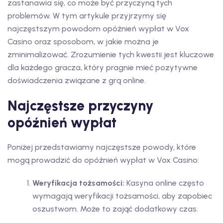
zastanawia się, co może być przyczyną tych
problemów. W tym artykule przyjrzymy się
najczęstszym powodom opóźnień wypłat w Vox
Casino oraz sposobom, w jakie można je
zminimalizować. Zrozumienie tych kwestii jest kluczowe
dla każdego gracza, który pragnie mieć pozytywne
doświadczenia związane z grą online.
Najczęstsze przyczyny
opóźnień wypłat
Poniżej przedstawiamy najczęstsze powody, które
mogą prowadzić do opóźnień wypłat w Vox Casino:
Weryfikacja tożsamości:
Kasyna online często
wymagają weryfikacji tożsamości, aby zapobiec
oszustwom. Może to zająć dodatkowy czas.