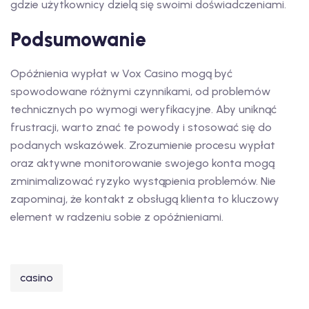
gdzie użytkownicy dzielą się swoimi doświadczeniami.
Podsumowanie
Opóźnienia wypłat w Vox Casino mogą być
spowodowane różnymi czynnikami, od problemów
technicznych po wymogi weryfikacyjne. Aby uniknąć
frustracji, warto znać te powody i stosować się do
podanych wskazówek. Zrozumienie procesu wypłat
oraz aktywne monitorowanie swojego konta mogą
zminimalizować ryzyko wystąpienia problemów. Nie
zapominaj, że kontakt z obsługą klienta to kluczowy
element w radzeniu sobie z opóźnieniami.
casino