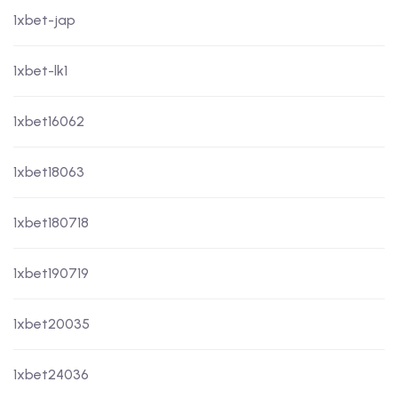
1xbet-jap
1xbet-lk1
1xbet16062
1xbet18063
1xbet180718
1xbet190719
1xbet20035
1xbet24036