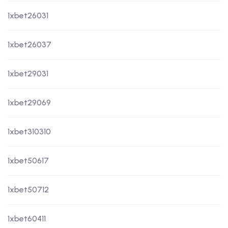
1xbet26031
1xbet26037
1xbet29031
1xbet29069
1xbet310310
1xbet50617
1xbet50712
1xbet60411