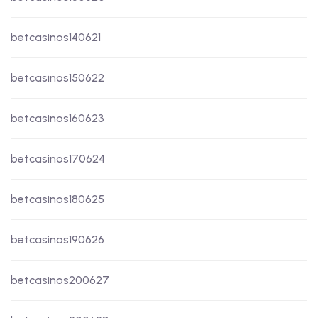
betcasinos140621
betcasinos150622
betcasinos160623
betcasinos170624
betcasinos180625
betcasinos190626
betcasinos200627