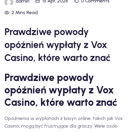
15 Apr, 2026
0 Comments
admin
2 Mins Read
Prawdziwe powody
opóźnień wypłaty z Vox
Casino, które warto znać
Prawdziwe powody
opóźnień wypłaty z Vox
Casino, które warto znać
Opóźnienia w wypłatach z kasyn online, takich jak Vox
Casino, mogą być frustrujące dla graczy. Wiele osób