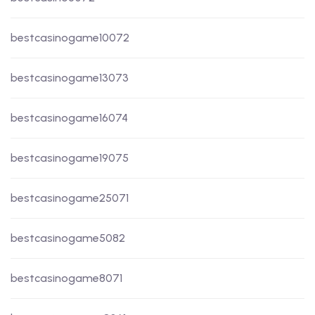
bestcasinogame10072
bestcasinogame13073
bestcasinogame16074
bestcasinogame19075
bestcasinogame25071
bestcasinogame5082
bestcasinogame8071