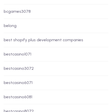
bcgames3078
belong
best shopify plus development companies
bestcasino1071
bestcasino3072
bestcasino6071
bestcasino6081
bestcasino8072