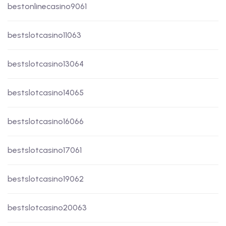
bestonlinecasino9061
bestslotcasino11063
bestslotcasino13064
bestslotcasino14065
bestslotcasino16066
bestslotcasino17061
bestslotcasino19062
bestslotcasino20063