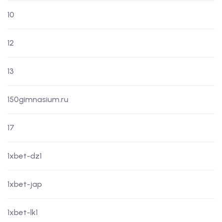
10
12
13
150gimnasium.ru
17
1xbet-dz1
1xbet-jap
1xbet-lk1