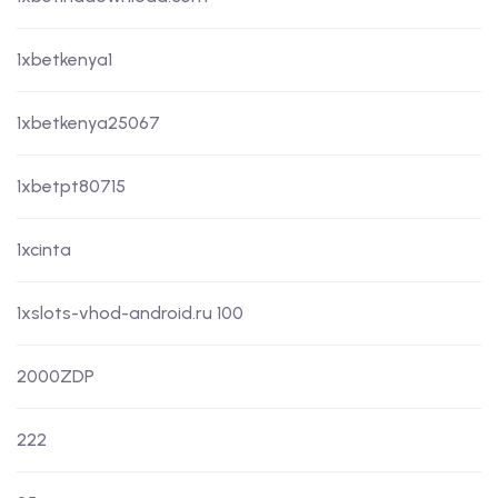
1xbetkenya1
1xbetkenya25067
1xbetpt80715
1xcinta
1xslots-vhod-android.ru 100
2000ZDP
222