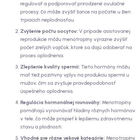
regulovať a podporovať prirodzené ovulačné
procesy, čo môže zvýšiť šance na počatie u žien
trpiacich neplodnosťou.
Zvýšenie počtu oocytov:
V prípade asistovanej
reprodukcie môžu menotropíny výrazne zvýšiť
počet zrelých vajíčok, ktoré sa dajú odoberať na
proces oplodnenia.
Zlepšenie kvality spermií:
Tieto hormóny môžu
mať tiež pozitívny vplyv na produkciu spermií u
mužov, čím sa zvyšuje pravdepodobnosť
úspešného oplodnenia.
Regulácia hormonálnej rovnováhy:
Menotropíny
pomáhajú vyrovnávať hladiny rôznych hormónov
v tele, čo môže prispieť k lepšiemu zdravotnému
stavu a plodnosti.
Vhodné pre rôzne vekové kategórie:
Menotropíny