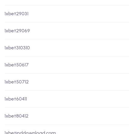
1xbet29031
1xbet29069
1xbet310310
1xbet50617
1xbet50712
1xbet60411
1xbet80412
1xbetinddownload.com