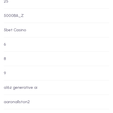
25
5000BA_Z
5bet Casino
6
8
9
a16z generative ai
aaronallston2