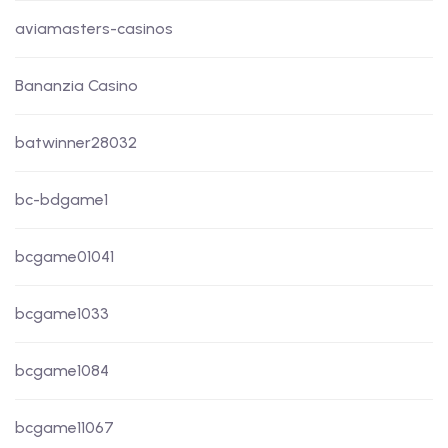
aviamasters-casinos
Bananzia Casino
batwinner28032
bc-bdgame1
bcgame01041
bcgame1033
bcgame1084
bcgame11067