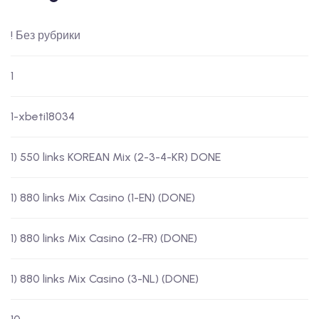
! Без рубрики
1
1-xbeti18034
1) 550 links KOREAN Mix (2-3-4-KR) DONE
1) 880 links Mix Casino (1-EN) (DONE)
1) 880 links Mix Casino (2-FR) (DONE)
1) 880 links Mix Casino (3-NL) (DONE)