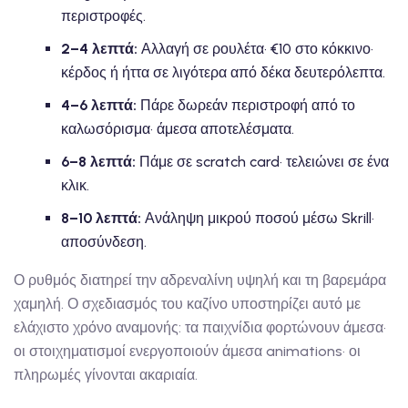
περιστροφές.
2–4 λεπτά:
Αλλαγή σε ρουλέτα· €10 στο κόκκινο·
κέρδος ή ήττα σε λιγότερα από δέκα δευτερόλεπτα.
4–6 λεπτά:
Πάρε δωρεάν περιστροφή από το
καλωσόρισμα· άμεσα αποτελέσματα.
6–8 λεπτά:
Πάμε σε scratch card· τελειώνει σε ένα
κλικ.
8–10 λεπτά:
Ανάληψη μικρού ποσού μέσω Skrill·
αποσύνδεση.
Ο ρυθμός διατηρεί την αδρεναλίνη υψηλή και τη βαρεμάρα
χαμηλή. Ο σχεδιασμός του καζίνο υποστηρίζει αυτό με
ελάχιστο χρόνο αναμονής: τα παιχνίδια φορτώνουν άμεσα·
οι στοιχηματισμοί ενεργοποιούν άμεσα animations· οι
πληρωμές γίνονται ακαριαία.