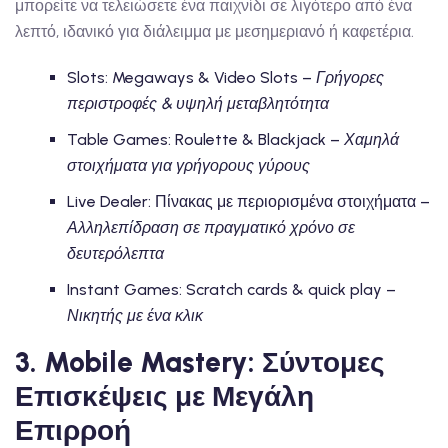
μπορείτε να τελειώσετε ένα παιχνίδι σε λιγότερο από ένα
λεπτό, ιδανικό για διάλειμμα με μεσημεριανό ή καφετέρια.
Slots: Megaways & Video Slots –
Γρήγορες
περιστροφές & υψηλή μεταβλητότητα
Table Games: Roulette & Blackjack –
Χαμηλά
στοιχήματα για γρήγορους γύρους
Live Dealer: Πίνακας με περιορισμένα στοιχήματα –
Αλληλεπίδραση σε πραγματικό χρόνο σε
δευτερόλεπτα
Instant Games: Scratch cards & quick play –
Νικητής με ένα κλικ
3. Mobile Mastery: Σύντομες
Επισκέψεις με Μεγάλη
Επιρροή