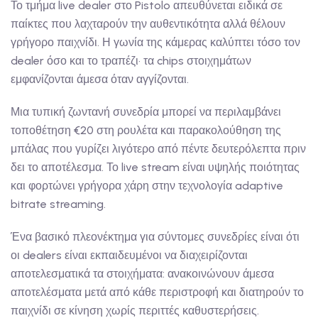
Το τμήμα live dealer στο Pistolo απευθύνεται ειδικά σε
παίκτες που λαχταρούν την αυθεντικότητα αλλά θέλουν
γρήγορο παιχνίδι. Η γωνία της κάμερας καλύπτει τόσο τον
dealer όσο και το τραπέζι· τα chips στοιχημάτων
εμφανίζονται άμεσα όταν αγγίζονται.
Μια τυπική ζωντανή συνεδρία μπορεί να περιλαμβάνει
τοποθέτηση €20 στη ρουλέτα και παρακολούθηση της
μπάλας που γυρίζει λιγότερο από πέντε δευτερόλεπτα πριν
δει το αποτέλεσμα. Το live stream είναι υψηλής ποιότητας
και φορτώνει γρήγορα χάρη στην τεχνολογία adaptive
bitrate streaming.
Ένα βασικό πλεονέκτημα για σύντομες συνεδρίες είναι ότι
οι dealers είναι εκπαιδευμένοι να διαχειρίζονται
αποτελεσματικά τα στοιχήματα: ανακοινώνουν άμεσα
αποτελέσματα μετά από κάθε περιστροφή και διατηρούν το
παιχνίδι σε κίνηση χωρίς περιττές καθυστερήσεις.