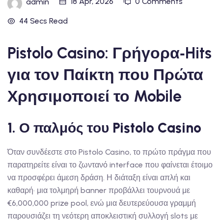
18 Apr, 2026
0 Comments
admin
44 Secs Read
Pistolo Casino: Γρήγορα‑Hits
για τον Παίκτη που Πρώτα
Χρησιμοποιεί το Mobile
1. Ο παλμός του Pistolo Casino
Όταν συνδέεστε στο Pistolo Casino, το πρώτο πράγμα που
παρατηρείτε είναι το ζωντανό interface που φαίνεται έτοιμο
να προσφέρει άμεση δράση. Η διάταξη είναι απλή και
καθαρή· μια τολμηρή banner προβάλλει τουρνουά με
€6,000,000 prize pool, ενώ μια δευτερεύουσα γραμμή
παρουσιάζει τη νεότερη αποκλειστική συλλογή slots με