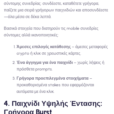
σύντομης συνεδρίας: συνδέεστε, καταθέτετε γρήγορα,
παίζετε μια σειρά γρήγορων παιχνιδιών και αποσυνδέεστε
—όλα μέσα σε δέκα λεπτά.
Βασικά στοιχεία που διατηρούν τις mobile συνεδρίες
σύντομες αλλά ικανοποιητικές:
Άμεσες επιλογές κατάθεσης
– άμεσες μεταφορές
crypto ή κλικ σε χρεωστικές κάρτες.
Ένα άγγιγμα για ένα παιχνίδι
– χωρίς λήψεις ή
πρόσθετα prompts.
Γρήγορα προεπιλεγμένα στοιχήματα
–
προκαθορισμένα stakes που εφαρμόζονται
αυτόματα με ένα κλικ.
4. Παιχνίδι Υψηλής Έντασης:
Γρήγορα Burst