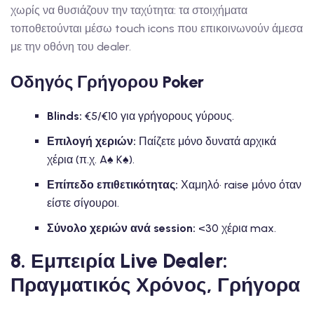
χωρίς να θυσιάζουν την ταχύτητα: τα στοιχήματα
τοποθετούνται μέσω touch icons που επικοινωνούν άμεσα
με την οθόνη του dealer.
Οδηγός Γρήγορου Poker
Blinds:
€5/€10 για γρήγορους γύρους.
Επιλογή χεριών:
Παίζετε μόνο δυνατά αρχικά
χέρια (π.χ. A♠ K♠).
Επίπεδο επιθετικότητας:
Χαμηλό· raise μόνο όταν
είστε σίγουροι.
Σύνολο χεριών ανά session:
<30 χέρια max.
8. Εμπειρία Live Dealer:
Πραγματικός Χρόνος, Γρήγορα