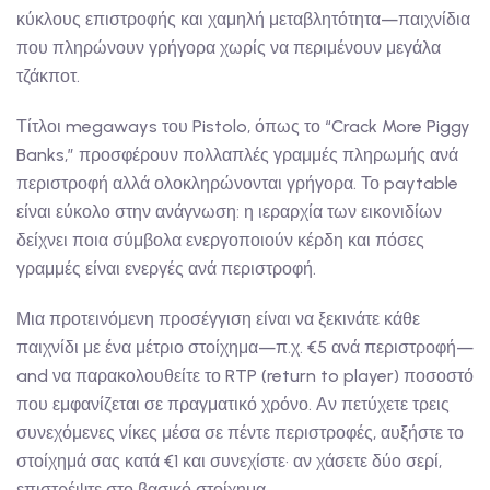
κύκλους επιστροφής και χαμηλή μεταβλητότητα—παιχνίδια
που πληρώνουν γρήγορα χωρίς να περιμένουν μεγάλα
τζάκποτ.
Τίτλοι megaways του Pistolo, όπως το “Crack More Piggy
Banks,” προσφέρουν πολλαπλές γραμμές πληρωμής ανά
περιστροφή αλλά ολοκληρώνονται γρήγορα. Το paytable
είναι εύκολο στην ανάγνωση: η ιεραρχία των εικονιδίων
δείχνει ποια σύμβολα ενεργοποιούν κέρδη και πόσες
γραμμές είναι ενεργές ανά περιστροφή.
Μια προτεινόμενη προσέγγιση είναι να ξεκινάτε κάθε
παιχνίδι με ένα μέτριο στοίχημα—π.χ. €5 ανά περιστροφή—
and να παρακολουθείτε το RTP (return to player) ποσοστό
που εμφανίζεται σε πραγματικό χρόνο. Αν πετύχετε τρεις
συνεχόμενες νίκες μέσα σε πέντε περιστροφές, αυξήστε το
στοίχημά σας κατά €1 και συνεχίστε· αν χάσετε δύο σερί,
επιστρέψτε στο βασικό στοίχημα.