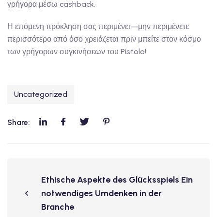
γρήγορα μέσω cashback.
Η επόμενη πρόκληση σας περιμένει—μην περιμένετε
περισσότερο από όσο χρειάζεται πριν μπείτε στον κόσμο
των γρήγορων συγκινήσεων του Pistolo!
Uncategorized
Share:
Ethische Aspekte des Glücksspiels Ein
notwendiges Umdenken in der
Branche