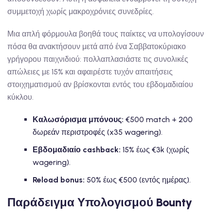
συμμετοχή χωρίς μακροχρόνιες συνεδρίες.
Μια απλή φόρμουλα βοηθά τους παίκτες να υπολογίσουν
πόσα θα ανακτήσουν μετά από ένα Σαββατοκύριακο
γρήγορου παιχνιδιού: πολλαπλασιάστε τις συνολικές
απώλειες με 15% και αφαιρέστε τυχόν απαιτήσεις
στοιχηματισμού αν βρίσκονται εντός του εβδομαδιαίου
κύκλου.
Καλωσόρισμα μπόνους:
€500 match + 200
δωρεάν περιστροφές (x35 wagering).
Εβδομαδιαίο cashback:
15% έως €3k (χωρίς
wagering).
Reload bonus:
50% έως €500 (εντός ημέρας).
Παράδειγμα Υπολογισμού Bounty