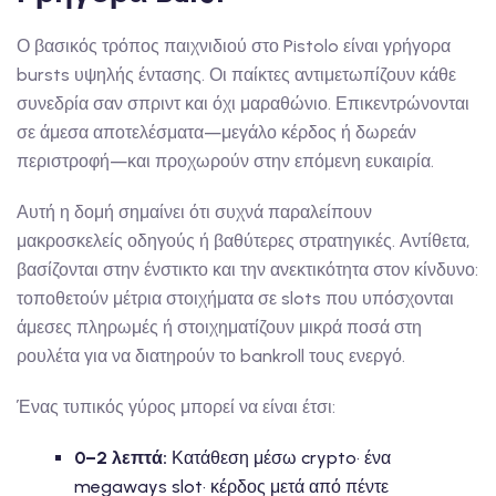
Ο βασικός τρόπος παιχνιδιού στο Pistolo είναι γρήγορα
bursts υψηλής έντασης. Οι παίκτες αντιμετωπίζουν κάθε
συνεδρία σαν σπριντ και όχι μαραθώνιο. Επικεντρώνονται
σε άμεσα αποτελέσματα—μεγάλο κέρδος ή δωρεάν
περιστροφή—και προχωρούν στην επόμενη ευκαιρία.
Αυτή η δομή σημαίνει ότι συχνά παραλείπουν
μακροσκελείς οδηγούς ή βαθύτερες στρατηγικές. Αντίθετα,
βασίζονται στην ένστικτο και την ανεκτικότητα στον κίνδυνο:
τοποθετούν μέτρια στοιχήματα σε slots που υπόσχονται
άμεσες πληρωμές ή στοιχηματίζουν μικρά ποσά στη
ρουλέτα για να διατηρούν το bankroll τους ενεργό.
Ένας τυπικός γύρος μπορεί να είναι έτσι:
0–2 λεπτά:
Κατάθεση μέσω crypto· ένα
megaways slot· κέρδος μετά από πέντε