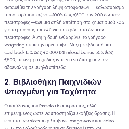
ανταμείβει την γρήγορη λήψη αποφάσεων. Η καλωσόρισμα
προσφορά του καζίνο—100% έως €500 συν 200 δωρεάν
περιστροφές—έχει μια απλή απαίτηση στοιχηματισμού x35
για τα μπόνους και x40 για τα κέρδη από δωρεάν
περιστροφές. Αυτή η δομή ενθαρρύνει το γρήγορο
wagering παρά την αργή τριβή. Μαζί με εβδομαδιαίο
cashback 15% έως €3,000 και reload bonus 50% έως
€500, τα κίνητρα σχεδιάζονται για να διατηρούν την
αδρεναλίνη σε υψηλά επίπεδα.
2. Βιβλιοθήκη Παιχνιδιών
Φτιαγμένη για Ταχύτητα
Ο κατάλογος του Pistolo είναι τεράστιος, αλλά
επιμελημένος ώστε να υποστηρίζει εκρήξεις δράσης. Η
ενότητα των slots περιλαμβάνει megaways και video
slots που ολοκληρώνονται σε δευτερόλεπτα και