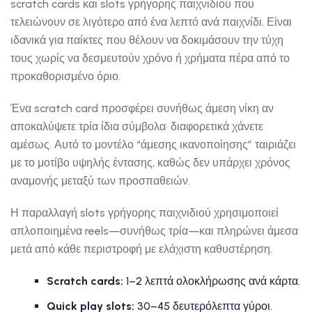
scratch cards και slots γρήγορης παιχνιδιού που
τελειώνουν σε λιγότερο από ένα λεπτό ανά παιχνίδι. Είναι
ιδανικά για παίκτες που θέλουν να δοκιμάσουν την τύχη
τους χωρίς να δεσμευτούν χρόνο ή χρήματα πέρα από το
προκαθορισμένο όριο.
Ένα scratch card προσφέρει συνήθως άμεση νίκη αν
αποκαλύψετε τρία ίδια σύμβολα· διαφορετικά χάνετε
αμέσως. Αυτό το μοντέλο “άμεσης ικανοποίησης” ταιριάζει
με το μοτίβο υψηλής έντασης, καθώς δεν υπάρχει χρόνος
αναμονής μεταξύ των προσπαθειών.
Η παραλλαγή slots γρήγορης παιχνιδιού χρησιμοποιεί
απλοποιημένα reels—συνήθως τρία—και πληρώνει άμεσα
μετά από κάθε περιστροφή με ελάχιστη καθυστέρηση.
Scratch cards:
1–2 λεπτά ολοκλήρωσης ανά κάρτα.
Quick play slots:
30–45 δευτερόλεπτα γύροι.