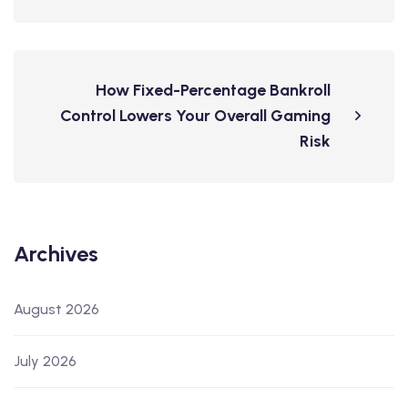
How Fixed-Percentage Bankroll
Control Lowers Your Overall Gaming
Risk
Archives
August 2026
July 2026