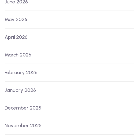
June 2026
May 2026
April 2026
March 2026
February 2026
January 2026
December 2025
November 2025